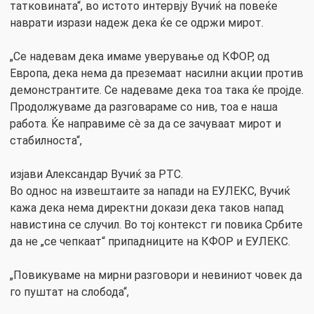
татковината“, во истото интервју Вучиќ на повеќе
наврати изрази надеж дека ќе се одржи мирот.
„Се надевам дека имаме уверување од КФОР, од
Европа, дека нема да преземаат насилни акции против
демонстрантите. Се надеваме дека тоа така ќе пројде.
Продолжуваме да разговараме со нив, тоа е наша
работа. Ќе направиме сè за да се зачуваат мирот и
стабилноста“,
изјави Александар Вучиќ за РТС.
Во однос на извештаите за напади на ЕУЛЕКС, Вучиќ
кажа дека нема директни докази дека таков напад
навистина се случил. Во тој контекст ги повика Србите
да не „се чепкаат“ припадниците на КФОР и ЕУЛЕКС.
„Повикуваме на мирни разговори и невиниот човек да
го пуштат на слобода“,