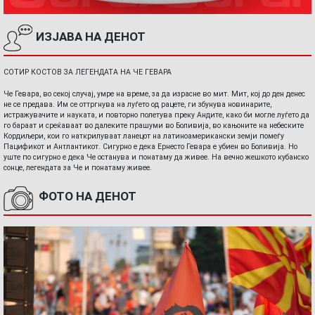
ИЗЈАВА НА ДЕНОТ
СОТИР КОСТОВ ЗА ЛЕГЕНДАТА НА ЧЕ ГЕВАРА
Че Гевара, во секој случај, умре на време, за да израсне во мит. Мит, кој до ден денес
не се предава. Им се оттргнува на луѓето од рацете, ги збунува новинарите,
истражувачите и науката, и повторно полетува преку Андите, како би могле луѓето да
го бараат и среќаваат во далеките прашуми во Боливија, во кањоните на небеските
Кордиљери, кои го наткрилуваат ланецот на латиноамерикански земји помеѓу
Пацификот и Антлантикот. Сигурно е дека Ернесто Гевара е убиен во Боливија. Но
уште по сигурно е дека Че останува и понатаму да живее. На вечно жешкото кубанско
сонце, легендата за Че и понатаму живее.
ФОТО НА ДЕНОТ