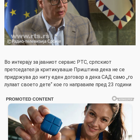
Во интервју за јавниот сервис РТС, српскиот
претседател ја критикуваше Приштина дека не се
придржува до ниту еден договор а дека САД само „го
лулаат своето дете“ кое го направиле пред 23 години