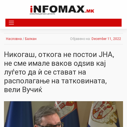
Skip
to
content
Насловна
/
Балкан
Објавено на:
December 11, 2022
Никогаш, откога не постои ЈНА,
не сме имале ваков одѕив кај
луѓето да ѝ се стават на
располагање на татковината,
вели Вучиќ