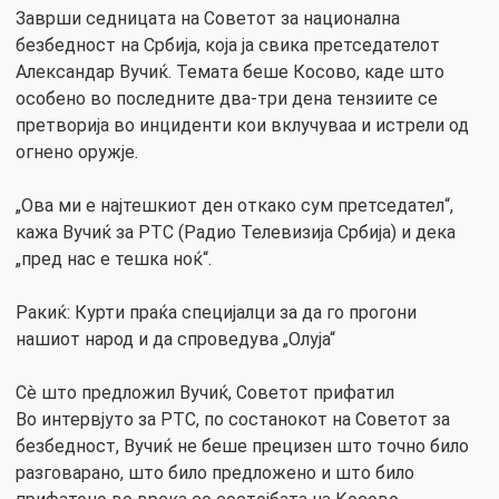
Заврши седницата на Советот за национална
безбедност на Србија, која ја свика претседателот
Александар Вучиќ. Темата беше Косово, каде што
особено во последните два-три дена тензиите се
претворија во инциденти кои вклучуваа и истрели од
огнено оружје.
„Ова ми е најтешкиот ден откако сум претседател“,
кажа Вучиќ за РТС (Радио Телевизија Србија) и дека
„пред нас е тешка ноќ“.
Ракиќ: Курти праќа специјалци за да го прогони
нашиот народ и да спроведува „Олуја“
Сè што предложил Вучиќ, Советот прифатил
Во интервјуто за РТС, по состанокот на Советот за
безбедност, Вучиќ не беше прецизен што точно било
разговарано, што било предложено и што било