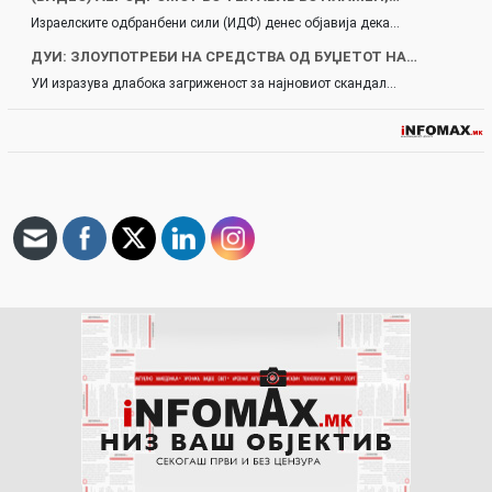
Израелските одбранбени сили (ИДФ) денес објавија дека…
ДУИ: ЗЛОУПОТРЕБИ НА СРЕДСТВА ОД БУЏЕТОТ НА…
УИ изразува длабока загриженост за најновиот скандал…