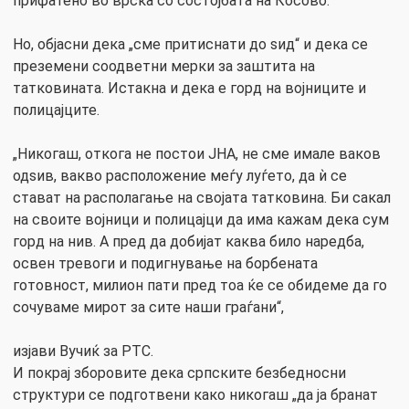
прифатено во врска со состојбата на Косово.
Но, објасни дека „сме притиснати до ѕид“ и дека се
преземени соодветни мерки за заштита на
татковината. Истакна и дека е горд на војниците и
полицајците.
„Никогаш, откога не постои ЈНА, не сме имале ваков
одѕив, вакво расположение меѓу луѓето, да ѝ се
стават на располагање на својата татковина. Би сакал
на своите војници и полицајци да има кажам дека сум
горд на нив. А пред да добијат каква било наредба,
освен тревоги и подигнување на борбената
готовност, милион пати пред тоа ќе се обидеме да го
сочуваме мирот за сите наши граѓани“,
изјави Вучиќ за РТС.
И покрај зборовите дека српските безбедносни
структури се подготвени како никогаш „да ја бранат