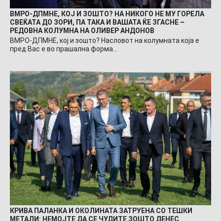
ВМРО-ДПМНЕ, КОЈ И ЗОШТО? НА НИКОГО НЕ МУ ГОРЕЛА
СВЕЌАТА ДО ЗОРИ, ПА ТАКА И ВАШАТА ЌЕ ЗГАСНЕ –
РЕДОВНА КОЛУМНА НА ОЛИВЕР АНДОНОВ
ВМРО-ДПМНЕ, кој и зошто? Насловот на колумната која е
пред Вас е во прашална форма…
КРИВА ПАЛАНКА И ОКОЛИНАТА ЗАТРУЕНА СО ТЕШКИ
МЕТАЛИ: НЕМОЈТЕ ДА СЕ ЧУДИТЕ ЗОШТО ДЕНЕС