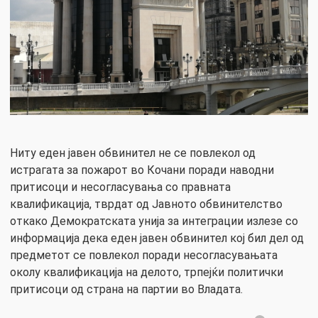
Ниту еден јавен обвинител не се повлекол од
истрагата за пожарот во Кочани поради наводни
притисоци и несогласувања со правната
квалификација, тврдат од Јавното обвинителство
откако Демократската унија за интеграции излезе со
информација дека еден јавен обвинител кој бил дел од
предметот се повлекол поради несогласувањата
околу квалификација на делото, трпејќи политички
притисоци од страна на партии во Владата.