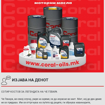
ИЗЈАВА НА ДЕНОТ
СОТИР КОСТОВ ЗА ЛЕГЕНДАТА НА ЧЕ ГЕВАРА
Че Гевара, во секој случај, умре на време, за да израсне во мит. Мит, кој до ден денес
не се предава. Им се оттргнува на луѓето од рацете, ги збунува новинарите,