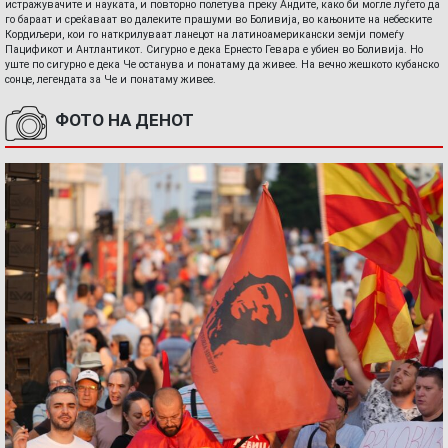
истражувачите и науката, и повторно полетува преку Андите, како би могле луѓето да
го бараат и среќаваат во далеките прашуми во Боливија, во кањоните на небеските
Кордиљери, кои го наткрилуваат ланецот на латиноамерикански земји помеѓу
Пацификот и Антлантикот. Сигурно е дека Ернесто Гевара е убиен во Боливија. Но
уште по сигурно е дека Че останува и понатаму да живее. На вечно жешкото кубанско
сонце, легендата за Че и понатаму живее.
ФОТО НА ДЕНОТ