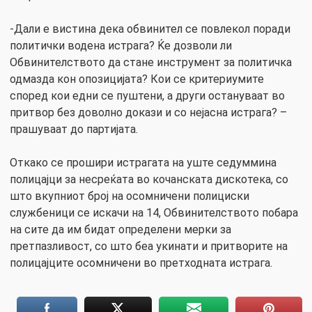
-Дали е вистина дека обвинител се повлекол поради
политички водена истрага? Ќе дозволи ли
Обвинителството да стане инструмент за политичка
одмазда кон опозицијата? Кои се критериумите
според кои едни се пуштени, а други остануваат во
притвор без доволно докази и со нејасна истрага? –
прашуваат до партијата.
Откако се прошири истрагата на уште седуммина
полицајци за несреќата во кочанската дискотека, со
што вкупниот број на осомничени полициски
службеници се искачи на 14, Обвинителството побара
на сите да им бидат определени мерки за
претпазливост, со што беа укинати и притворите на
полицајците осомничени во претходната истрага.