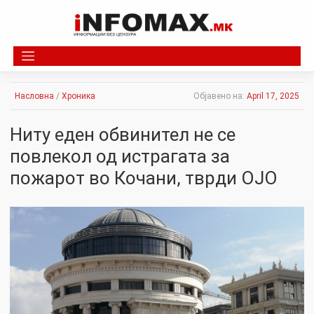
Skip
to
content
Насловна
/
Хроника
Објавено на:
April 17, 2025
Ниту еден обвинител не се
повлекол од истрагата за
пожарот во Кочани, тврди ОЈО