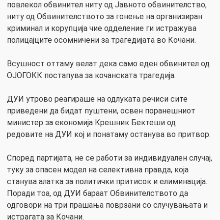
повлекол обвинител ниту од Јавното обвинителство,
ниту од Обвинителството за гонење на организиран
криминал и корупција чие одделение ги истражува
полицајците осомничени за трагедијата во Кочани.
Всушност оттаму велат дека само еден обвинител од
ОЈОГОКК постапува за кочанската трагедија.
ДУИ утрово реагираше на одлуката речиси сите
приведени да бидат пуштени, освен поранешниот
министер за економија Крешник Бектеши од
редовите на ДУИ кој и понатаму останува во притвор.
Според партијата, не се работи за индивидуален случај,
туку за опасен модел на селективна правда, која
станува алатка за политички притисок и елиминација.
Поради тоа, од ДУИ бараат Обвинителството да
одговори на три прашања поврзани со случувањата и
истрагата за Кочани.