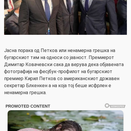
Јасна порака од Петков или ненамерна грешка на
бугарскиот тим на односи со јавност. Премиерот
Димитар Ковачевски сака да верува дека објавената
фотографија на фесјбук-профилот на бугарскиот
премиер Кирил Петков со американскиот државен
секретар Блкенкен а на која тој беше исфрлен е
ненамерна грешка.