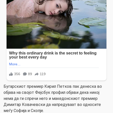
Бугарскиот премиер Кирил Петков пак денеска во
објава на својот Фејсбук профил објави дека никој
нема да ги спречи него и македонскиот премиер
Димитар Ковачевски да напредуваат во односите
меѓу Софија и Скопје.