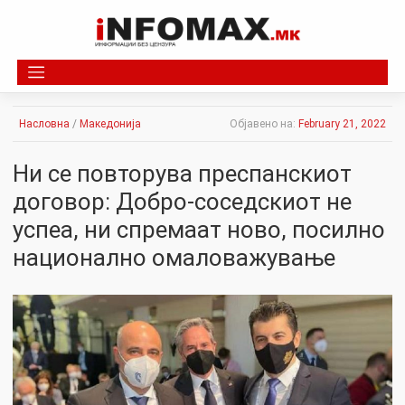
Skip
to
content
Насловна
/
Македонија
Објавено на:
February 21, 2022
Ни се повторува преспанскиот
договор: Добро-соседскиот не
успеа, ни спремаат ново, посилно
национално омаловажување