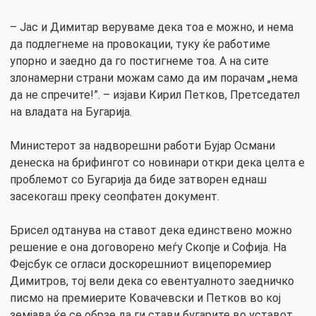
– Јас и Димитар веруваме дека тоа е можно, и нема
да подлегнеме на провокации, туку ќе работиме
упорно и заедно да го постигнеме тоа. А на сите
злонамерни страни можам само да им порачам „нема
да не спречите!”. – изјави Кирил Петков, Претседател
на владата на Бугарија.
Министерот за надворешни работи Бујар Османи
денеска на брифингот со новинари откри дека целта е
проблемот со Бугарија да биде затворен еднаш
засекогаш преку сеопфатен документ.
Брисел одтанува на ставот дека единствено можно
решение е она договорено меѓу Скопје и Софија. На
Фејсбук се огласи доскорешниот вицепоремиер
Димитров, тој вели дека со евентуалното заедничко
писмо на премиерите Ковачевски и Петков во кој
земјава ќе се обрзе да ги стави бугарите во уставот,