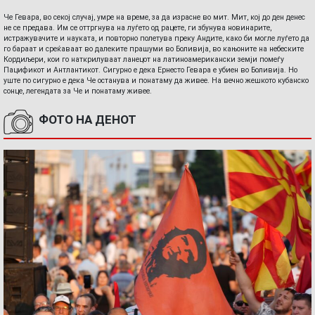
Че Гевара, во секој случај, умре на време, за да израсне во мит. Мит, кој до ден денес
не се предава. Им се оттргнува на луѓето од рацете, ги збунува новинарите,
истражувачите и науката, и повторно полетува преку Андите, како би могле луѓето да
го бараат и среќаваат во далеките прашуми во Боливија, во кањоните на небеските
Кордиљери, кои го наткрилуваат ланецот на латиноамерикански земји помеѓу
Пацификот и Антлантикот. Сигурно е дека Ернесто Гевара е убиен во Боливија. Но
уште по сигурно е дека Че останува и понатаму да живее. На вечно жешкото кубанско
сонце, легендата за Че и понатаму живее.
ФОТО НА ДЕНОТ