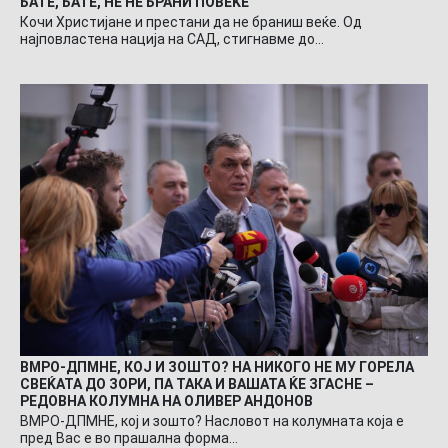
БАТЕ, БАТЕ, НЕ НЕ БРАНИ ПОВЕЌЕ
Кочи Христијане и престани да не браниш веќе. Од
најповластена нација на САД, стигнавме до…
ВМРО-ДПМНЕ, КОЈ И ЗОШТО? НА НИКОГО НЕ МУ ГОРЕЛА
СВЕЌАТА ДО ЗОРИ, ПА ТАКА И ВАШАТА ЌЕ ЗГАСНЕ –
РЕДОВНА КОЛУМНА НА ОЛИВЕР АНДОНОВ
ВМРО-ДПМНЕ, кој и зошто? Насловот на колумната која е
пред Вас е во прашална форма…