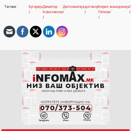
Тагови:
Бугарија
Димитар
Дипломатија
договор
Кирил
македонија
/
Ковачевски
/
/
Петков
/
/
/
/