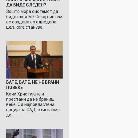
ДА БИДЕ СЛЕДЕН?
Зошто мора системот да
биде следен? Секој систем
се создава со одредена
цел, кога станува…
БАТЕ, БАТЕ, НЕ НЕ БРАНИ
ПОВЕЌЕ
Кочи Христијане и
престани да не браниш
веќе. Од најповластена
нација на САД, стигнавме
до…