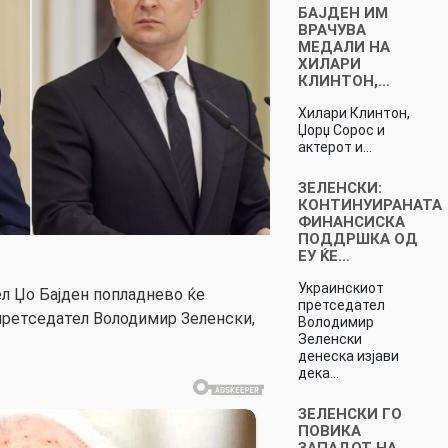
БАЈДЕН ИМ
ВРАЧУВА
МЕДАЛИ НА
ХИЛАРИ
КЛИНТОН,…
Хилари Клинтон,
Џорџ Сорос и
актерот и…
ЗЕЛЕНСКИ:
КОНТИНУИРАНАТА
ФИНАНСИСКА
ПОДДРШКА ОД
ЕУ ЌЕ…
Украинскиот
л Џо Бајден попладнево ќе
претседател
претседател Володимир Зеленски,
Володимир
Зеленски
денеска изјави
дека…
ЗЕЛЕНСКИ ГО
ПОВИКА
ЗАПАДОТ НА