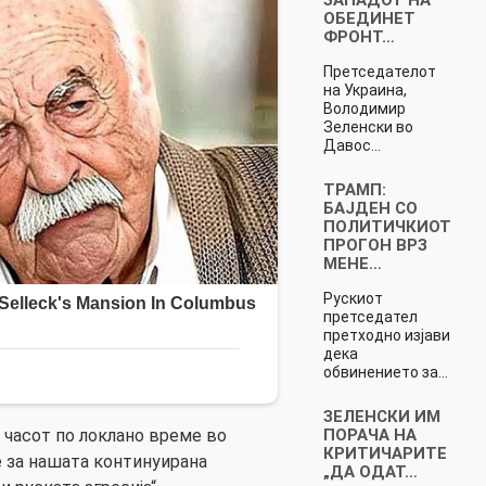
ОБЕДИНЕТ
ФРОНТ…
Претседателот
на Украина,
Володимир
Зеленски во
Давос…
ТРАМП:
БАЈДЕН СО
ПОЛИТИЧКИОТ
ПРОГОН ВРЗ
МЕНЕ…
Рускиот
претседател
претходно изјави
дека
обвинението за…
ЗЕЛЕНСКИ ИМ
ПОРАЧА НА
 часот по локлано време во
КРИТИЧАРИТЕ
 за нашата континуирана
„ДА ОДАТ…