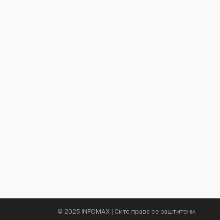
© 2025
iNFOMAX
| Сите права се заштитени