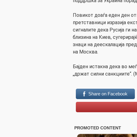
поддршка за Украина поради
Повикот доаѓа еден ден от
претставници изразија екс
сигналите дека Русија ги 
близина на Киев, сугерирај
знаци на деескалација пре
на Москва.
Бајден истакна дека во ме
„држат силни санкциите“. 
Share on Facebook