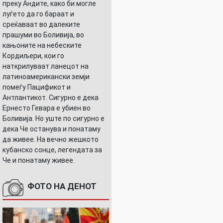
преку Андите, како би могле
луѓето да го бараат и
среќаваат во далеките
прашуми во Боливија, во
кањоните на небеските
Кордиљери, кои го
наткрилуваат ланецот на
латиноамерикански земји
помеѓу Пацификот и
Антлантикот. Сигурно е дека
Ернесто Гевара е убиен во
Боливија. Но уште по сигурно е
дека Че останува и понатаму
да живее. На вечно жешкото
кубанско сонце, легендата за
Че и понатаму живее.
ФОТО НА ДЕНОТ