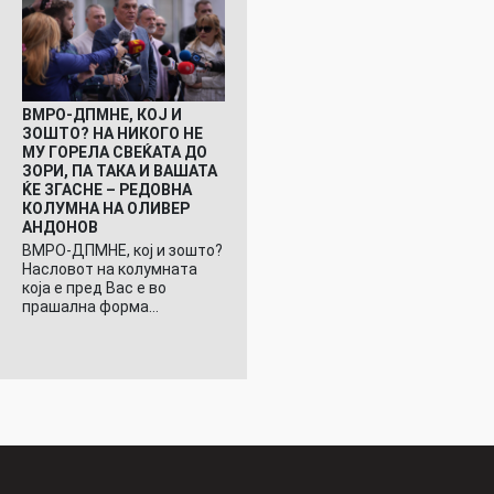
ВМРО-ДПМНЕ, КОЈ И
ЗОШТО? НА НИКОГО НЕ
МУ ГОРЕЛА СВЕЌАТА ДО
ЗОРИ, ПА ТАКА И ВАШАТА
ЌЕ ЗГАСНЕ – РЕДОВНА
КОЛУМНА НА ОЛИВЕР
АНДОНОВ
ВМРО-ДПМНЕ, кој и зошто?
Насловот на колумната
која е пред Вас е во
прашална форма…