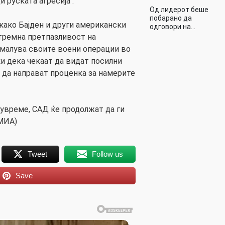
 руската агресија“.
Од лидерот беше
побарано да
како Бајден и други американски
одговори на…
тремна претпазливост на
намалува своите воени операции во
ќи дека чекаат да видат посилни
д да направат проценка за намерите
ѓувреме, САД ќе продолжат да ги
(МИА)
Tweet
Follow us
Save