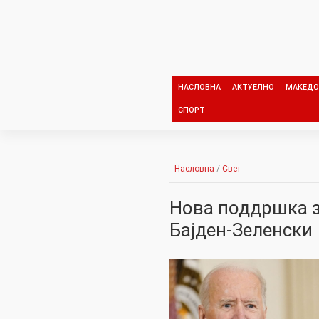
Skip
to
content
НАСЛОВНА
АКТУЕЛНО
МАКЕДО
СПОРТ
Насловна
/
Свет
Нова поддршка з
Бајден-Зеленски