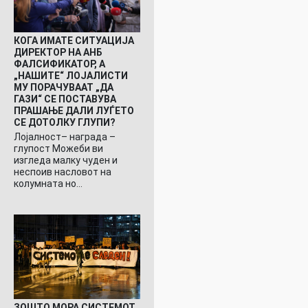
КОГА ИМАТЕ СИТУАЦИЈА
ДИРЕКТОР НА АНБ
ФАЛСИФИКАТОР, А
„НАШИТЕ“ ЛОЈАЛИСТИ
МУ ПОРАЧУВААТ „ДА
ГАЗИ“ СЕ ПОСТАВУВА
ПРАШАЊЕ ДАЛИ ЛУЃЕТО
СЕ ДОТОЛКУ ГЛУПИ?
Лојалност– награда –
глупост Можеби ви
изгледа малку чуден и
неспоив насловот на
колумната но…
ЗОШТО МОРА СИСТЕМОТ