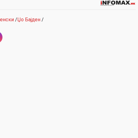
ленски
/
Џо Бајден
/