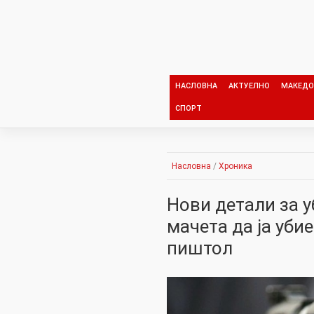
Skip
to
content
НАСЛОВНА
АКТУЕЛНО
МАКЕДО
СПОРТ
Насловна
/
Хроника
Нови детали за у
мачета да ја убие
пиштол