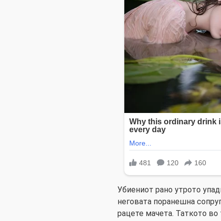
Убиениот рано утрото упад
неговата поранешна сопруг
рацете мачета. Таткото во 