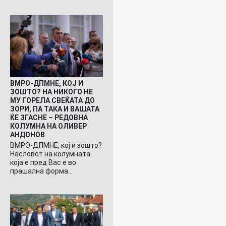
ВМРО-ДПМНЕ, КОЈ И
ЗОШТО? НА НИКОГО НЕ
МУ ГОРЕЛА СВЕЌАТА ДО
ЗОРИ, ПА ТАКА И ВАШАТА
ЌЕ ЗГАСНЕ – РЕДОВНА
КОЛУМНА НА ОЛИВЕР
АНДОНОВ
ВМРО-ДПМНЕ, кој и зошто?
Насловот на колумната
која е пред Вас е во
прашална форма…