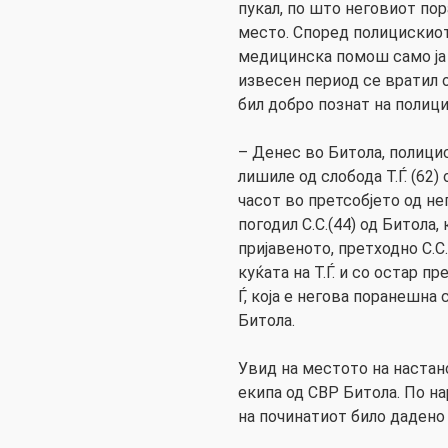
пукал, по што неговиот по
место. Според полицискиот
медицинска помош само ја
извесен период се вратил 
бил добро познат на полици
– Денес во Битола, полици
лишиле од слобода Т.Ѓ. (62)
часот во претсобјето од не
погодил С.С.(44) од Битола,
пријавеното, претходно С.С.
куќата на Т.Ѓ. и со остар п
Ѓ, која е негова поранешна
Битола.
Увид на местото на настан
екипа од СВР Битола. По н
на починатиот било дадено 