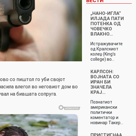
ВЕСТИ
„НАНО-ИГЛА“
ИЛЈАДА ПАТИ
ПОТЕНКА ОД
ЧОВЕЧКО
ВЛАКНО…
Истражувачите
од Кралскиот
колеџ (King's
college) во…
КАРЛСОН:
ВОЈНАТА СО
ово со пиштол го уби својот
ИРАН БИ
насила влегол во неговиот дом во
ЗНАЧЕЛА
КРАЈ…
увал на бившата сопруга.
Познатиот
американски
политички
коментатор и
новинар Такер…
ПРИСТИГНАА