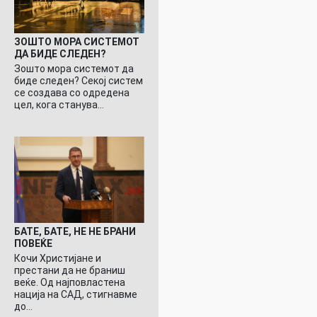
ЗОШТО МОРА СИСТЕМОТ
ДА БИДЕ СЛЕДЕН?
Зошто мора системот да
биде следен? Секој систем
се создава со одредена
цел, кога станува…
БАТЕ, БАТЕ, НЕ НЕ БРАНИ
ПОВЕЌЕ
Кочи Христијане и
престани да не браниш
веќе. Од најповластена
нација на САД, стигнавме
до…