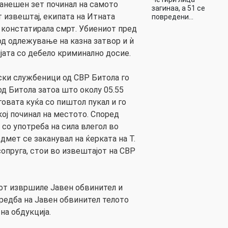
ранешен зет починал на самото
загинаа, а 51 се
 извештај, екипата на Итната
повредени…
 констатирала смрт. Убиениот пред
од одлежување на казна затвор и ѝ
јата со дебело криминално досие.
ски службеници од СВР Битола го
 од Битола затоа што околу 05.55
говата куќа со пиштол пукал и го
 кој починал на местото. Според
 со употреба на сила влегол во
редмет се заканувал на ќерката на Т.
 сопруга, стои во извештајот на СВР
от извршиле Јавен обвинител и
аредба на Јавен обвинител телото
на обдукција.