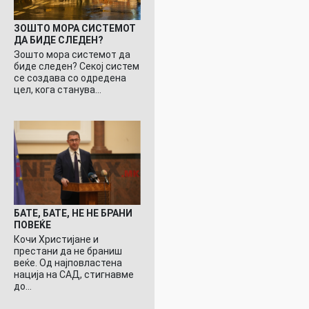
ЗОШТО МОРА СИСТЕМОТ
ДА БИДЕ СЛЕДЕН?
Зошто мора системот да
биде следен? Секој систем
се создава со одредена
цел, кога станува…
БАТЕ, БАТЕ, НЕ НЕ БРАНИ
ПОВЕЌЕ
Кочи Христијане и
престани да не браниш
веќе. Од најповластена
нација на САД, стигнавме
до…