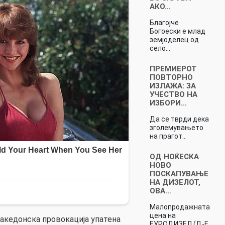
АКО…
Благојче
Богоески е млад
земјоделец од
село…
ПРЕМИЕРОТ
ПОВТОРНО
ИЗЛАЖА: ЗА
УЧЕСТВО НА
ИЗБОРИ…
Да се тврди дека
зголемувањето
на прагот…
ОД НОЌЕСКА
НОВО
ПОСКАПУВАЊЕ
НА ДИЗЕЛОТ,
ОВА…
Малопродажнaта
цена на
македонска провокација упатена
ЕУРОДИЗЕЛ (Д-Е