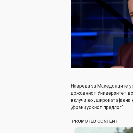
Навреда за Македонците уп
државниот Универзитет во 
вклучи во „широката јавна 
„францускиот предлог“.