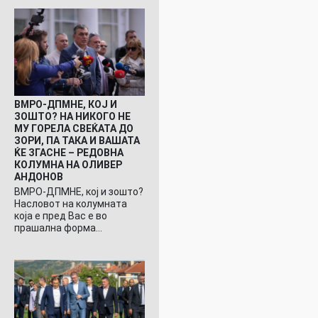
ВМРО-ДПМНЕ, КОЈ И
ЗОШТО? НА НИКОГО НЕ
МУ ГОРЕЛА СВЕЌАТА ДО
ЗОРИ, ПА ТАКА И ВАШАТА
ЌЕ ЗГАСНЕ – РЕДОВНА
КОЛУМНА НА ОЛИВЕР
АНДОНОВ
ВМРО-ДПМНЕ, кој и зошто?
Насловот на колумната
која е пред Вас е во
прашална форма…