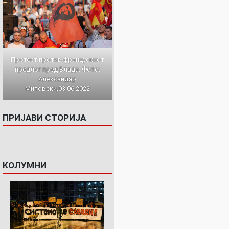
Протест против францускиот
предлог пред Влада. Фото:
Александар
Митовски,03.06.2022
ПРИЈАВИ СТОРИЈА
КОЛУМНИ