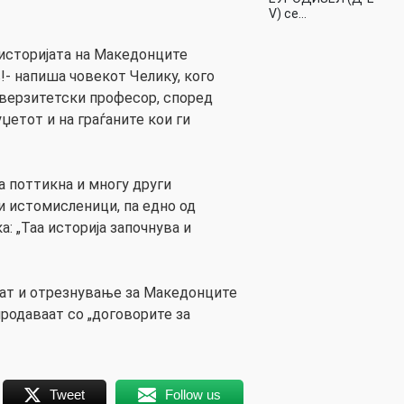
V) се…
историјата на Македонците
!- напиша човекот Челику, кого
иверзитетски професор, според
уџетот и на граѓаните кои ги
а поттикна и многу други
и истомисленици, па едно од
: „Таа историја започнува и
дат и отрезнување за Македонците
спродаваат со „договорите за
Tweet
Follow us