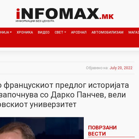
НИЈА
ХРОНИКА
ВИДЕО
СВЕТ
АРСЕНАЛ
АВТОМОБИЛИЗАМ
МАГА
Објавено на:
July 20, 2022
о францускиот предлог историјата
започнува со Дарко Панчев, вели
овскиот универзитет
ПОВРЗАНИ
ВЕСТИ