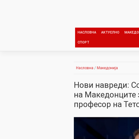
Skip
to
content
НАСЛОВНА
АКТУЕЛНО
МАКЕДО
СПОРТ
Насловна
/
Македонија
Нови навреди: С
на Македонците 
професор на Тет