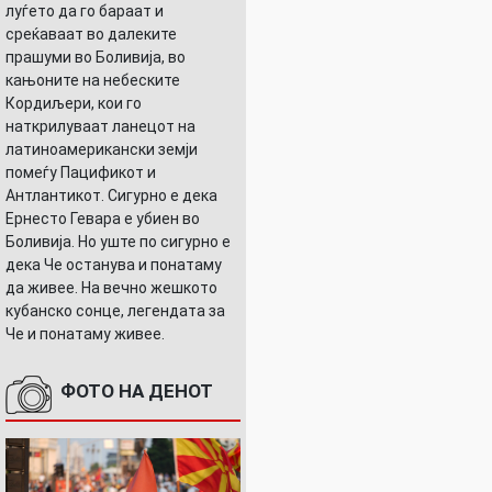
луѓето да го бараат и
среќаваат во далеките
прашуми во Боливија, во
кањоните на небеските
Кордиљери, кои го
наткрилуваат ланецот на
латиноамерикански земји
помеѓу Пацификот и
Антлантикот. Сигурно е дека
Ернесто Гевара е убиен во
Боливија. Но уште по сигурно е
дека Че останува и понатаму
да живее. На вечно жешкото
кубанско сонце, легендата за
Че и понатаму живее.
ФОТО НА ДЕНОТ