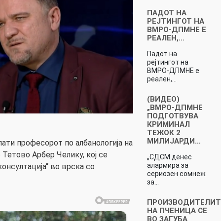
ПАДОТ НА
РЕЈТИНГОТ НА
ВМРО-ДПМНЕ Е
РЕАЛЕН,…
Падот на
рејтингот на
ВМРО-ДПМНЕ е
реален,…
(ВИДЕО)
„ВМРО-ДПМНЕ
ПОДГОТВУВА
КРИМИНАЛ
ТЕЖОК 2
МИЛИЈАРДИ…
ати професорот по албанологија на
Тетово Арбер Челику, кој се
„СДСМ денес
алармира за
консултација“ во врска со
сериозен сомнеж
за…
ПРОИЗВОДИТЕЛИТ
НА ПЧЕНИЦА СЕ
ВО ЗАГУБА