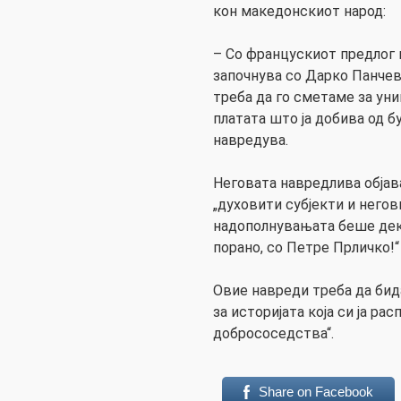
кон македонскиот народ:
– Со францускиот предлог 
започнува со Дарко Панчев
треба да го сметаме за ун
платата што ја добива од б
навредува.
Неговата навредлива објав
„духовити субјекти и негов
надополнувањата беше дека
порано, со Петре Прличко!“
Овие навреди треба да би
за историјата која си ја ра
добрососедства“.
Share on Facebook