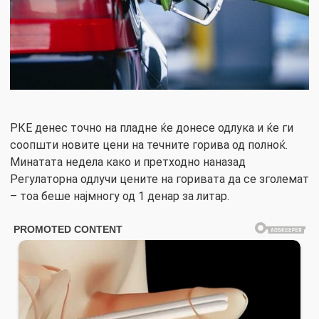
РКЕ денес точно на пладне ќе донесе одлука и ќе ги
соопшти новите цени на течните горива од полноќ.
Минатата недела како и претходно наназад
Регулаторна одлучи цените на горивата да се зголемат
– тоа беше најмногу од 1 денар за литар.