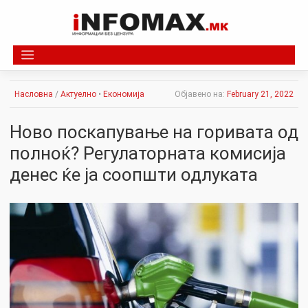
Skip
to
content
Насловна
/
Актуелно
•
Економија
Објавено на:
February 21, 2022
Ново поскапување на горивата од
полноќ? Регулаторната комисија
денес ќе ја соопшти одлуката