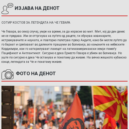
ИЗЈАВА НА ДЕНОТ
СОТИР КОСТОВ ЗА ЛЕГЕНДАТА НА ЧЕ ГЕВАРА
Че Гевара, во секој случај, умре на време, за да израсне во мит. Мит, кој до ден денес
не се предава. Им се оттргнува на луѓето од рацете, ги збунува новинарите,
истражувачите и науката, и повторно полетува преку Андите, како би могле луѓето да
го бараат и среќаваат во далеките прашуми во Боливија, во кањоните на небеските
Кордиљери, кои го наткрилуваат ланецот на латиноамерикански земји помеѓу
Пацификот и Антлантикот. Сигурно е дека Ернесто Гевара е убиен во Боливија. Но
уште по сигурно е дека Че останува и понатаму да живее. На вечно жешкото кубанско
сонце, легендата за Че и понатаму живее.
ФОТО НА ДЕНОТ