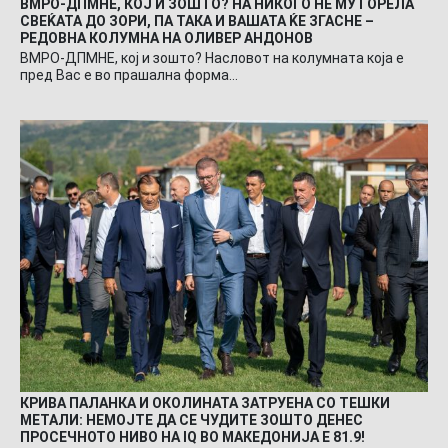
ВМРО-ДПМНЕ, КОЈ И ЗОШТО? НА НИКОГО НЕ МУ ГОРЕЛА
СВЕЌАТА ДО ЗОРИ, ПА ТАКА И ВАШАТА ЌЕ ЗГАСНЕ –
РЕДОВНА КОЛУМНА НА ОЛИВЕР АНДОНОВ
ВМРО-ДПМНЕ, кој и зошто? Насловот на колумната која е
пред Вас е во прашална форма…
КРИВА ПАЛАНКА И ОКОЛИНАТА ЗАТРУЕНА СО ТЕШКИ
МЕТАЛИ: НЕМОЈТЕ ДА СЕ ЧУДИТЕ ЗОШТО ДЕНЕС
ПРОСЕЧНОТО НИВО НА IQ ВО МАКЕДОНИЈА Е 81.9!