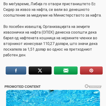
Во меѓувреме, Либија го отвори пристаништето Ес
Сидер за извоз на нафта, се вели во денешното
соопштение за медиуми на Министерството за нафта.
Во посебен извештај, Организацијата на земјите
извознички на нафта (ОПЕК) денеска соопшти дека
барел од нафтената кошница на нејзините членки во
вторникот изнесувал 110,27 долари, што значи дека
поскапела за 1,51 долар во однос на претходниот
работен ден.