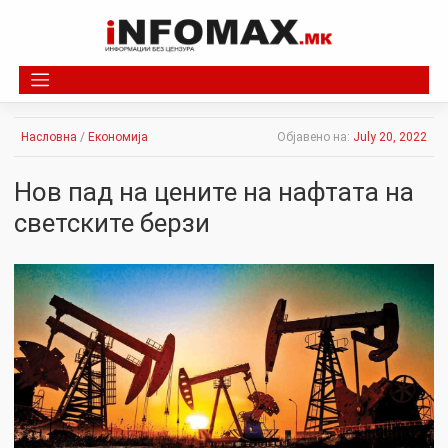
Skip
to
content
Насловна
/
Економија
Објавено на:
July 20, 2022
Нов пад на цените на нафтата на
светските берзи