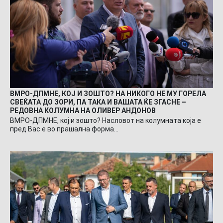
ВМРО-ДПМНЕ, КОЈ И ЗОШТО? НА НИКОГО НЕ МУ ГОРЕЛА
СВЕЌАТА ДО ЗОРИ, ПА ТАКА И ВАШАТА ЌЕ ЗГАСНЕ –
РЕДОВНА КОЛУМНА НА ОЛИВЕР АНДОНОВ
ВМРО-ДПМНЕ, кој и зошто? Насловот на колумната која е
пред Вас е во прашална форма…