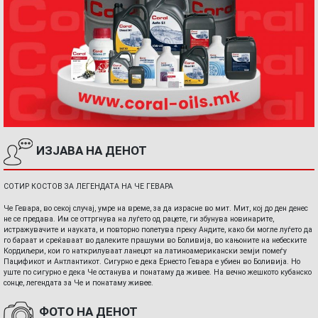
ИЗЈАВА НА ДЕНОТ
СОТИР КОСТОВ ЗА ЛЕГЕНДАТА НА ЧЕ ГЕВАРА
Че Гевара, во секој случај, умре на време, за да израсне во мит. Мит, кој до ден денес
не се предава. Им се оттргнува на луѓето од рацете, ги збунува новинарите,
истражувачите и науката, и повторно полетува преку Андите, како би могле луѓето да
го бараат и среќаваат во далеките прашуми во Боливија, во кањоните на небеските
Кордиљери, кои го наткрилуваат ланецот на латиноамерикански земји помеѓу
Пацификот и Антлантикот. Сигурно е дека Ернесто Гевара е убиен во Боливија. Но
уште по сигурно е дека Че останува и понатаму да живее. На вечно жешкото кубанско
сонце, легендата за Че и понатаму живее.
ФОТО НА ДЕНОТ