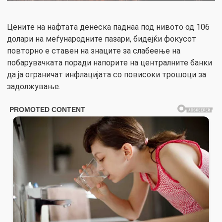
Цените на нафтата денеска паднаа под нивото од 106
долари на меѓународните пазари, бидејќи фокусот
повторно е ставен на знаците за слабеење на
побарувачката поради напорите на централните банки
да ја ограничат инфлацијата со повисоки трошоци за
задолжување.