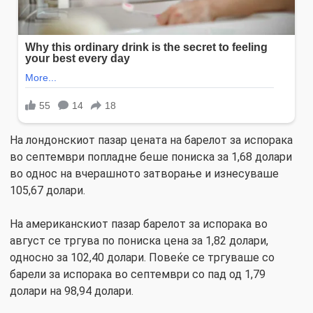
На лондонскиот пазар цената на барелот за испорака
во септември попладне беше пониска за 1,68 долари
во однос на вчерашното затворање и изнесуваше
105,67 долари.
На американскиот пазар барелот за испорака во
август се тргува по пониска цена за 1,82 долари,
односно за 102,40 долари. Повеќе се тргуваше со
барели за испорака во септември со пад од 1,79
долари на 98,94 долари.