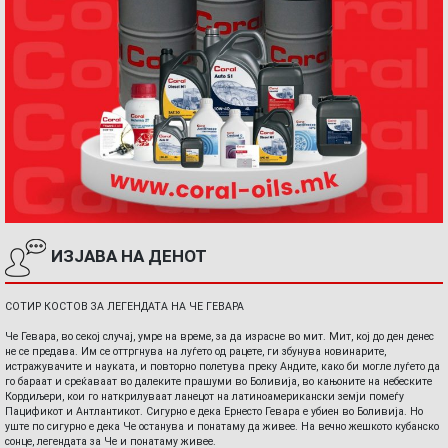
ИЗЈАВА НА ДЕНОТ
СОТИР КОСТОВ ЗА ЛЕГЕНДАТА НА ЧЕ ГЕВАРА
Че Гевара, во секој случај, умре на време, за да израсне во мит. Мит, кој до ден денес
не се предава. Им се оттргнува на луѓето од рацете, ги збунува новинарите,
истражувачите и науката, и повторно полетува преку Андите, како би могле луѓето да
го бараат и среќаваат во далеките прашуми во Боливија, во кањоните на небеските
Кордиљери, кои го наткрилуваат ланецот на латиноамерикански земји помеѓу
Пацификот и Антлантикот. Сигурно е дека Ернесто Гевара е убиен во Боливија. Но
уште по сигурно е дека Че останува и понатаму да живее. На вечно жешкото кубанско
сонце, легендата за Че и понатаму живее.