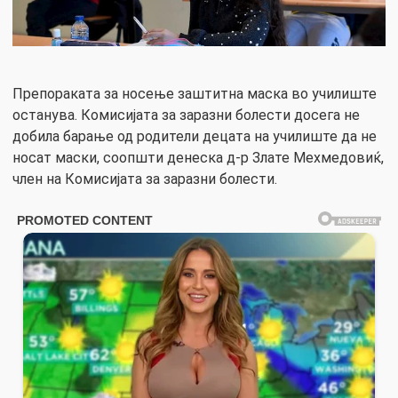
Препораката за носење заштитна маска во училиште
останува. Комисијата за заразни болести досега не
добила барање од родители децата на училиште да не
носат маски, соопшти денеска д-р Злате Мехмедовиќ,
член на Комисијата за заразни болести.