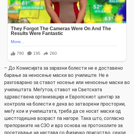
– До Комисијата за заразни болести не е доставено
барање за неносење маски во училиште. Не е
разговарано за ставот носење или неносење маски во
училиштата. Меѓутоа, ставот на Светската
здравствена организација и Европскиот центар за
контрола на болести е дека во затворени простории,
меѓу кои и училиштата, треба да се носат маски од
шестгодишна возраст па нагоре. Така што, согласно
препораките на СЗО и врз основа на протоколите за
посетување на настава со физичко присуство, секое