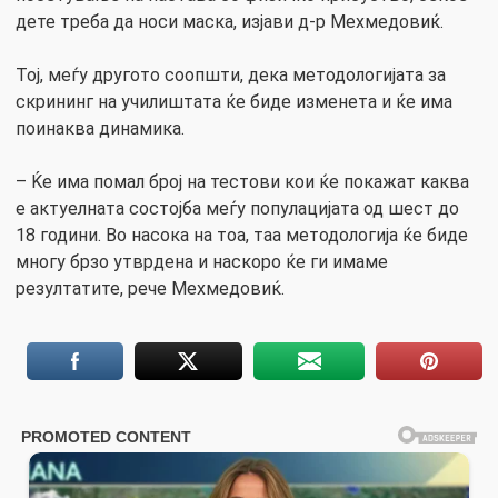
дете треба да носи маска, изјави д-р Мехмедовиќ.
Тој, меѓу другото соопшти, дека методологијата за
скрининг на училиштата ќе биде изменета и ќе има
поинаква динамика.
– Ќе има помал број на тестови кои ќе покажат каква
е актуелната состојба меѓу популацијата од шест до
18 години. Во насока на тоа, таа методологија ќе биде
многу брзо утврдена и наскоро ќе ги имаме
резултатите, рече Мехмедовиќ.