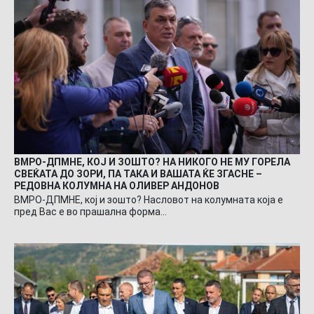
ВМРО-ДПМНЕ, КОЈ И ЗОШТО? НА НИКОГО НЕ МУ ГОРЕЛА
СВЕЌАТА ДО ЗОРИ, ПА ТАКА И ВАШАТА ЌЕ ЗГАСНЕ –
РЕДОВНА КОЛУМНА НА ОЛИВЕР АНДОНОВ
ВМРО-ДПМНЕ, кој и зошто? Насловот на колумната која е
пред Вас е во прашална форма…