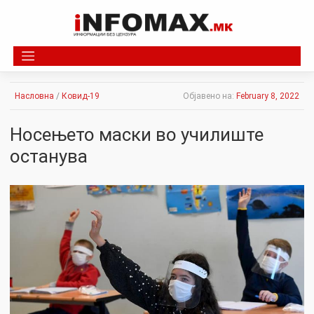
Skip
to
content
Насловна
/
Ковид-19
Објавено на:
February 8, 2022
Носењето маски во училиште
останува