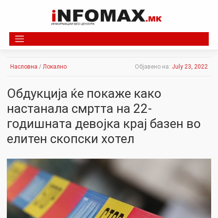
Skip
to
content
Насловна
/
Локално
Објавено на:
July 23, 2022
Обдукција ќе покаже како
настанала смртта на 22-
годишната девојка крај базен во
елитен скопски хотел