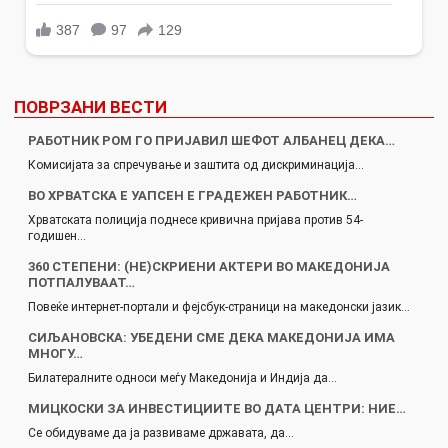
ПОВРЗАНИ ВЕСТИ
РАБОТНИК РОМ ГО ПРИЈАВИЛ ШЕФОТ АЛБАНЕЦ ДЕКА…
Комисијата за спречување и заштита од дискриминација…
ВО ХРВАТСКА Е УАПСЕН Е ГРАДЕЖЕН РАБОТНИК…
Хрватската полиција поднесе кривична пријава против 54-
годишен…
360 СТЕПЕНИ: (НЕ)СКРИЕНИ АКТЕРИ ВО МАКЕДОНИЈА
ПОТПАЛУВААТ…
Повеќе интернет-портали и фејсбук-страници на македонски јазик…
СИЉАНОВСКА: УБЕДЕНИ СМЕ ДЕКА МАКЕДОНИЈА ИМА
МНОГУ…
Билатералните односи меѓу Македонија и Индија да…
МИЦКОСКИ ЗА ИНВЕСТИЦИИТЕ ВО ДАТА ЦЕНТРИ: НИЕ…
Се обидуваме да ја развиваме државата, да…