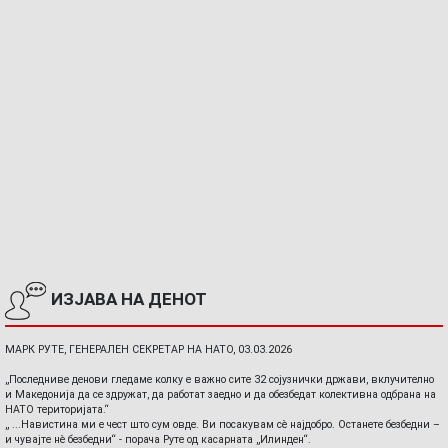
ИЗЈАВА НА ДЕНОТ
МАРК РУТЕ, ГЕНЕРАЛЕН СЕКРЕТАР НА НАТО, 03.03.2026
„Последниве денови гледаме колку е важно сите 32 сојузнички држави, вклучително
и Македонија да се здружат, да работат заедно и да обезбедат колективна одбрана на
НАТО територијата.“
„ ...Навистина ми е чест што сум овде. Ви посакувам сè најдобро. Останете безбедни –
и чувајте нè безбедни“ - порача Руте од касарната „Илинден“.