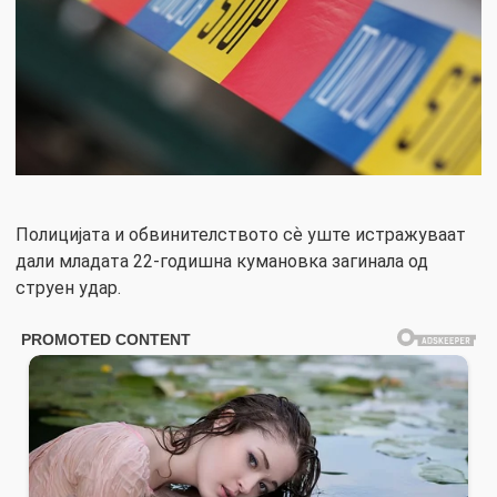
Полицијата и обвинителството сѐ уште истражуваат
дали младата 22-годишна кумановка загинала од
струен удар.