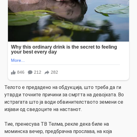
Телото е предадено на обдукција, што треба да ги
утврди точните причини за смртта на девојката. Во
истрагата што ја води обвинителството земени се
изјави од сведоците на настанот.
Тие, пренесува ТВ Телма, рекле дека биле на
моминска вечер, предбрачна прослава, на која