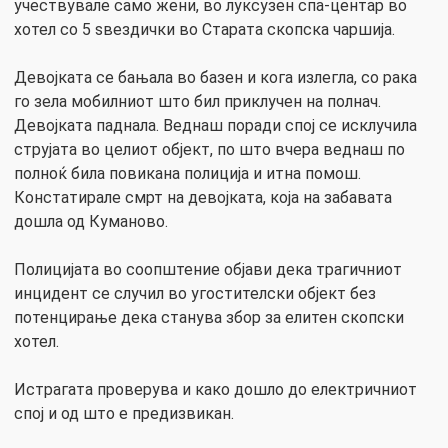
учествувале само жени, во луксузен спа-центар во
хотел со 5 ѕвездички во Старата скопска чаршија.
Девојката се бањала во базен и кога излегла, со рака
го зела мобилниот што бил приклучен на полнач.
Девојката паднала. Веднаш поради спој се исклучила
струјата во целиот објект, по што вчера веднаш по
полноќ била повикана полиција и итна помош.
Констатирале смрт на девојката, која на забавата
дошла од Куманово.
Полицијата во соопштение објави дека трагичниот
инцидент се случил во угостителски објект без
потенцирање дека станува збор за елитен скопски
хотел.
Истрагата проверува и како дошло до електричниот
спој и од што е предизвикан.