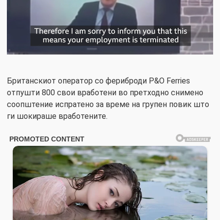
Британскиот оператор со фериброди P&O Ferries
отпушти 800 свои вработени во претходно снимено
соопштение испратено за време на групен повик што
ги шокираше вработените.