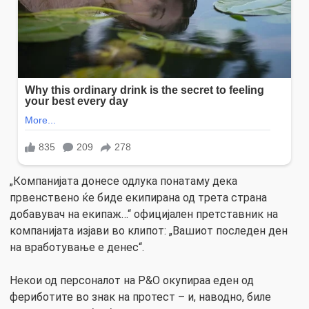
„Компанијата донесе одлука понатаму дека
првенствено ќе биде екипирана од трета страна
добавувач на екипаж…“ официјален претставник на
компанијата изјави во клипот: „Вашиот последен ден
на вработување е денес“.
Некои од персоналот на P&O окупираа еден од
фериботите во знак на протест – и, наводно, биле