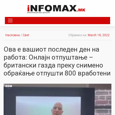
Skip
to
content
Насловна
/
Свет
Објавено на:
March 18, 2022
Ова е вашиот последен ден на
работа: Онлајн отпуштање –
британски газда преку снимено
обраќање отпушти 800 вработени