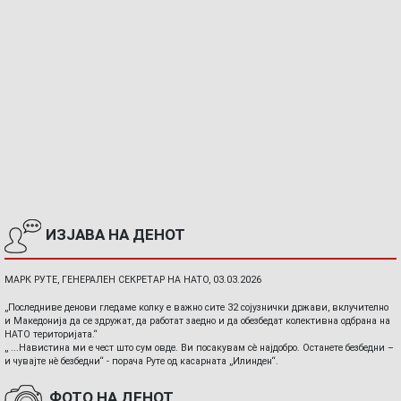
ИЗЈАВА НА ДЕНОТ
МАРК РУТЕ, ГЕНЕРАЛЕН СЕКРЕТАР НА НАТО, 03.03.2026
„Последниве денови гледаме колку е важно сите 32 сојузнички држави, вклучително
и Македонија да се здружат, да работат заедно и да обезбедат колективна одбрана на
НАТО територијата.“
„ ...Навистина ми е чест што сум овде. Ви посакувам сè најдобро. Останете безбедни –
и чувајте нè безбедни“ - порача Руте од касарната „Илинден“.
ФОТО НА ДЕНОТ