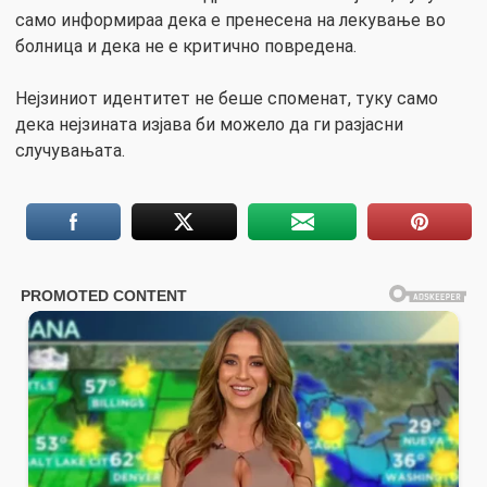
само информираа дека е пренесена на лекување во
болница и дека не е критично повредена.
Нејзиниот идентитет не беше споменат, туку само
дека нејзината изјава би можело да ги разјасни
случувањата.