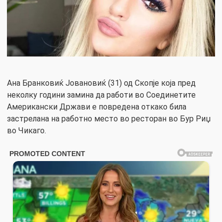
Ана Бранковиќ Јовановиќ (31) од Скопје која пред
неколку години замина да работи во Соединетите
Американски Држави е повредена откако била
застрелана на работно место во ресторан во Бур Риџ
во Чикаго.