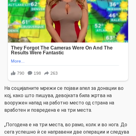
На социјалните мрежи се појави апел за донации во
кој, како што пишува, девојката била жртва на
вооружен напад на работно место од страна на
вработен и повредена е на три места.
„Погодена е на три места, во рамо, колк и во нога. До
сега успешно ѝ се направени две операции и следува