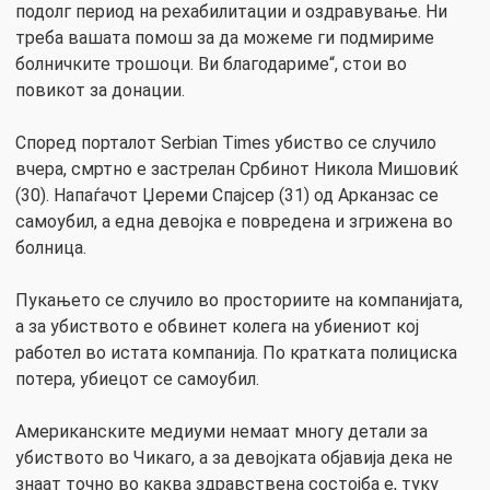
подолг период на рехабилитации и оздравување. Ни
треба вашата помош за да можеме ги подмириме
болничките трошоци. Ви благодариме“, стои во
повикот за донации.
Според порталот Serbian Times убиство се случило
вчера, смртно е застрелан Србинот Никола Мишовиќ
(30). Напаѓачот Џереми Спајсер (31) од Арканзас се
самоубил, а една девојка е повредена и згрижена во
болница.
Пукањето се случило во просториите на компанијата,
а за убиството е обвинет колега на убиениот кој
работел во истата компанија. По кратката полициска
потера, убиецот се самоубил.
Американските медиуми немаат многу детали за
убиството во Чикаго, а за девојката објавија дека не
знаат точно во каква здравствена состојба е, туку