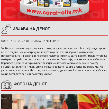
ИЗЈАВА НА ДЕНОТ
СОТИР КОСТОВ ЗА ЛЕГЕНДАТА НА ЧЕ ГЕВАРА
Че Гевара, во секој случај, умре на време, за да израсне во мит. Мит, кој до ден денес
не се предава. Им се оттргнува на луѓето од рацете, ги збунува новинарите,
истражувачите и науката, и повторно полетува преку Андите, како би могле луѓето да
го бараат и среќаваат во далеките прашуми во Боливија, во кањоните на небеските
Кордиљери, кои го наткрилуваат ланецот на латиноамерикански земји помеѓу
Пацификот и Антлантикот. Сигурно е дека Ернесто Гевара е убиен во Боливија. Но
уште по сигурно е дека Че останува и понатаму да живее. На вечно жешкото кубанско
сонце, легендата за Че и понатаму живее.
ФОТО НА ДЕНОТ