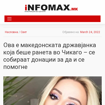
Skip
to
content
Насловна
/
Свет
Објавено на:
March 24, 2022
Ова е македонската државјанка
која беше ранета во Чикаго – се
собираат донации за да и се
помогне