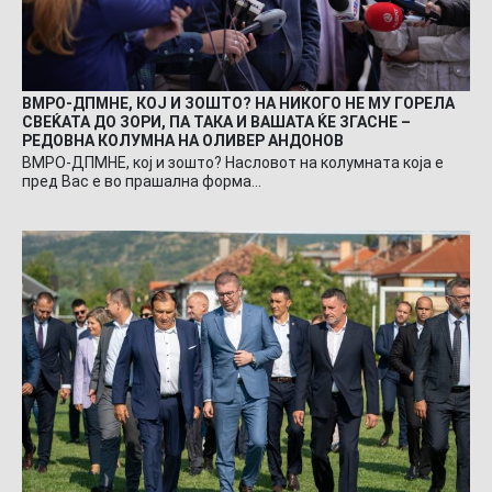
ВМРО-ДПМНЕ, КОЈ И ЗОШТО? НА НИКОГО НЕ МУ ГОРЕЛА
СВЕЌАТА ДО ЗОРИ, ПА ТАКА И ВАШАТА ЌЕ ЗГАСНЕ –
РЕДОВНА КОЛУМНА НА ОЛИВЕР АНДОНОВ
ВМРО-ДПМНЕ, кој и зошто? Насловот на колумната која е
пред Вас е во прашална форма…