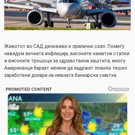
Животот во САД деновиве е прилично скап. Помеѓу
навидум вечната инфлација, високите каматни стапки
и високите трошоци за здравствена заштита, многу
Американци бараат начини да задржат повеќе тешко
заработени долари на нивната банкарска сметка.