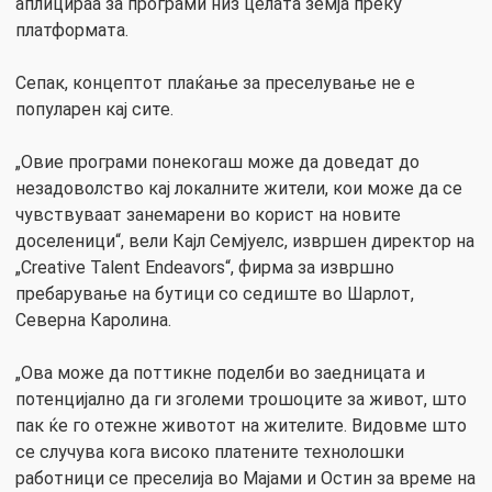
аплицираа за програми низ целата земја преку
платформата.
Сепак, концептот плаќање за преселување не е
популарен кај сите.
„Овие програми понекогаш може да доведат до
незадоволство кај локалните жители, кои може да се
чувствуваат занемарени во корист на новите
доселеници“, вели Кајл Семјуелс, извршен директор на
„Creative Talent Endeavors“, фирма за извршно
пребарување на бутици со седиште во Шарлот,
Северна Каролина.
„Ова може да поттикне поделби во заедницата и
потенцијално да ги зголеми трошоците за живот, што
пак ќе го отежне животот на жителите. Видовме што
се случува кога високо платените технолошки
работници се преселија во Мајами и Остин за време на