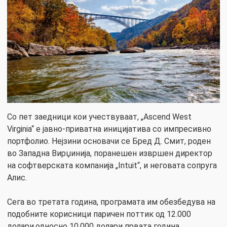
Со пет заедници кои учествуваат, „Ascend West
Virginia“ е јавно-приватна иницијатива со импресивно
портфолио. Нејзини основачи се Бред Д. Смит, роден
во Западна Вирџинија, поранешен извршен директор
на софтверската компанија „Intuit“, и неговата сопруга
Алис.
Сега во третата година, програмата им обезбедува на
подобните корисници паричен поттик од 12.000
долари,односно 10.000 долари првата година,