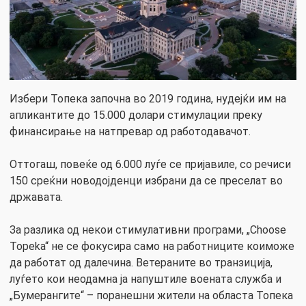
Избери Топека започна во 2019 година, нудејќи им на
апликантите до 15.000 долари стимулации преку
финансирање на натпревар од работодавачот.
Оттогаш, повеќе од 6.000 луѓе се пријавиле, со речиси
150 среќни новодојденци избрани да се преселат во
државата.
За разлика од некои стимулативни програми, „Choose
Topeka“ не се фокусира само на работниците коиможе
да работат од далечина. Ветераните во транзиција,
луѓето кои неодамна ја напуштиле воената служба и
„Бумерангите“ – поранешни жители на областа Топека