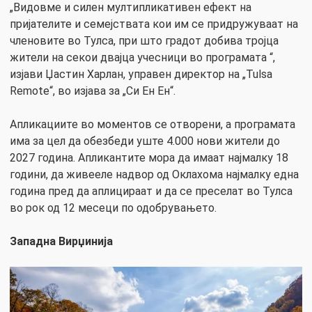
„Видовме и силен мултипликативен ефект на
пријателите и семејствата кои им се придружуваат на
членовите во Тулса, при што градот добива тројца
жители на секои двајца учесници во програмата “,
изјави Џастин Харлан, управен директор на „Tulsa
Remote“, во изјава за „Си Ен Ен“.
Апликациите во моментов се отворени, а програмата
има за цел да обезбеди уште 4.000 нови жители до
2027 година. Апликантите мора да имаат најмалку 18
години, да живееле надвор од Оклахома најмалку една
година пред да аплицираат и да се преселат во Тулса
во рок од 12 месеци по одобрувањето.
Западна Вирџинија