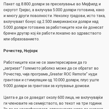
Пакет од 8.800 долари за преселување во Мејфилд и
округот Грејвс, а вклучува 5.000 долари готовина, како
и многу други поволности. Неколку градови, исто така,
вклучуваат бонус од 2.500 американски долари над
5.000 долари готовина за работниците кои ќе донесат
брачен другар кој ќе работи локално во здравството
или образованието.
Рочестер, Њујорк
Работниците кои не се заинтересирани да го
„загризат“ Големото јаболко може да се обратат во
Рочестер, чија програма „Greater ROC Remote“ нуди
грантови и стимулации од 10.000 долари, плус уште
9.000 долари за грантови за купување домови.
Целта е да се доведат околу 600 лица, не вклучувајќи
ги членовите на семејството, во текот на три години.