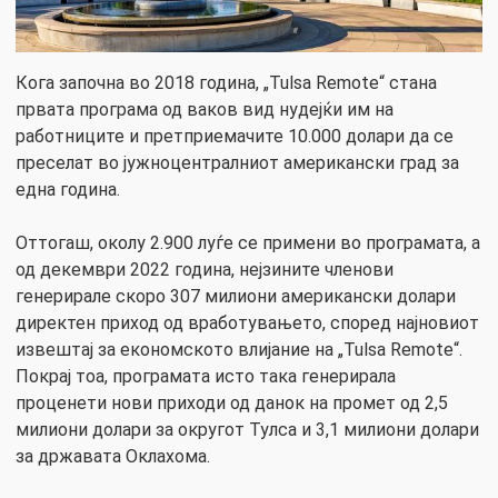
Кога започна во 2018 година, „Tulsa Remote“ стана
првата програма од ваков вид нудејќи им на
работниците и претприемачите 10.000 долари да се
преселат во јужноцентралниот американски град за
една година.
Оттогаш, околу 2.900 луѓе се примени во програмата, а
од декември 2022 година, нејзините членови
генерирале скоро 307 милиони американски долари
директен приход од вработувањето, според најновиот
извештај за економското влијание на „Tulsa Remote“.
Покрај тоа, програмата исто така генерирала
проценети нови приходи од данок на промет од 2,5
милиони долари за округот Тулса и 3,1 милиони долари
за државата Оклахома.