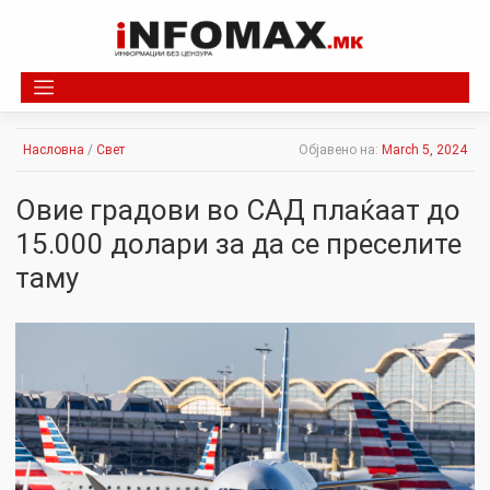
Skip
to
content
Насловна
/
Свет
Објавено на:
March 5, 2024
Овие градови во САД плаќаат до
15.000 долари за да се преселите
таму