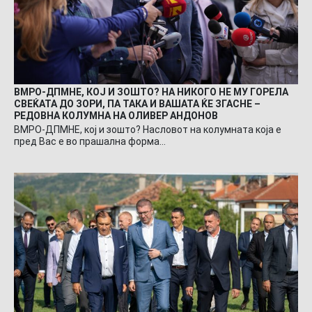
ВМРО-ДПМНЕ, КОЈ И ЗОШТО? НА НИКОГО НЕ МУ ГОРЕЛА
СВЕЌАТА ДО ЗОРИ, ПА ТАКА И ВАШАТА ЌЕ ЗГАСНЕ –
РЕДОВНА КОЛУМНА НА ОЛИВЕР АНДОНОВ
ВМРО-ДПМНЕ, кој и зошто? Насловот на колумната која е
пред Вас е во прашална форма…