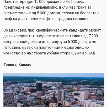
Пакетот вреден 15.000 долари во Ноблсвил,
предградие на Индијанаполис, вклучува грант за
преместување од 5.000 долари, сезона на бесплатен
голф на два терени и кафе со градоначалникот.
Во Евансвил, пак, квалификуваните кандидати можат
да ги искористат предностите на поттикот од 7.200
американски долари што вклучува 5.000 долари во
готовина, музејски пропусници и едногодишно
членство во најстарата урбана стара шума во САД.
Топека, Канзас