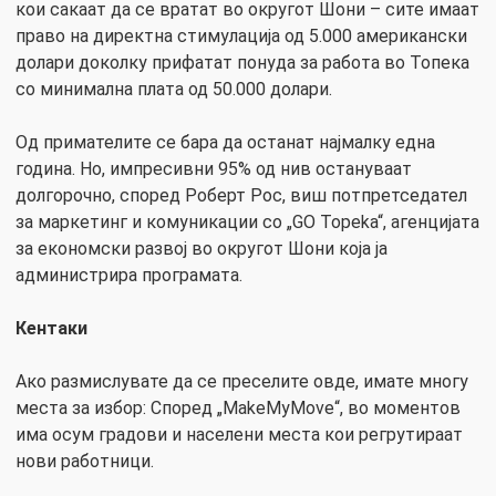
кои сакаат да се вратат во округот Шони – сите имаат
право на директна стимулација од 5.000 американски
долари доколку прифатат понуда за работа во Топека
со минимална плата од 50.000 долари.
Од примателите се бара да останат најмалку една
година. Но, импресивни 95% од нив остануваат
долгорочно, според Роберт Рос, виш потпретседател
за маркетинг и комуникации со „GO Topeka“, агенцијата
за економски развој во округот Шони која ја
администрира програмата.
Кентаки
Ако размислувате да се преселите овде, имате многу
места за избор: Според „MakeMyMove“, во моментов
има осум градови и населени места кои регрутираат
нови работници.