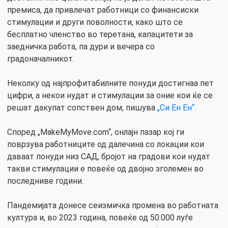
премиса, да привлечат работници со финансиски
стимулации и други поволности, како што се
бесплатно членство во теретана, капацитети за
заедничка работа, па дури и вечера со
градоначалникот.
Неколку од најпрофитабилните понуди достигнаа пет
цифри, а некои нудат и стимулации за оние кои ќе се
решат дакупат сопствен дом, пишува
„Си Ен Ен“
.
Според „MakeMyMove.com“, онлајн пазар кој ги
поврзува работниците од далечина со локации кои
даваат понуди низ САД, бројот на градови кои нудат
такви стимулации е повеќе од двојно зголемен во
последниве години.
Пандемијата донесе сеизмичка промена во работната
култура и, во 2023 година, повеќе од 50.000 луѓе