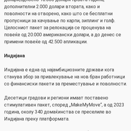
дополнителни 2.000 долари втората, како и
поволности на отворено, како што се бесплатни
пропусници за качување по карпи, зиплинг и голф.
Целосниот пакет за релокација се проценува на
повеќе од 20.000 американски долари, а до денес се
примени повеќе од 42.500 апликации.
Индијана
Индијана е една од најамбициозните држави кога
станува збор за привлекување на нов бран работници
со финансиски пакети за преместување и поволности.
Десетици градови и региони имаат поставено
стимулативен пакет, според „MakeMyMove“, а од 2023
година, околу 340 домаќинства се преселиле во
Индијана преку платформата.