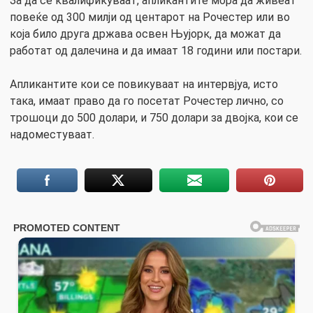
За да се квалификуваат, апликантите мора да живеат
повеќе од 300 милји од центарот на Рочестер или во
која било друга држава освен Њујорк, да можат да
работат од далечина и да имаат 18 години или постари.
Апликантите кои се повикуваат на интервјуа, исто
така, имаат право да го посетат Рочестер лично, со
трошоци до 500 долари, и 750 долари за двојка, кои се
надоместуваат.