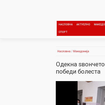
Skip
to
content
НАСЛОВНА
АКТУЕЛНО
МАКЕДО
СПОРТ
Насловна
/
Македонија
Одекна ѕвончето 
победи болеста