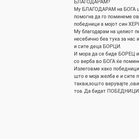
БЛАГОДАРАМ?
Му БЛАГОДАРАМ на БОГА шт
помогна да го поминеме ов
победници а мојот син ХЕР
Му благодарам на целиот п
несебично беа тука за нас 
и сите деца БОРЦИ.
И мора да се биде БОРЕЦ и
со верба во БОГА ќе помине
Излеговме како победници,и
што е моја желба е и сите 
такви,зошто верувајте ,ови
тоа. Да бидат ПОБЕДНИЦИ