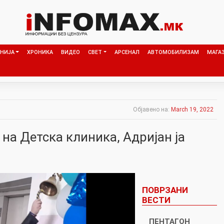
НИЈА
ХРОНИКА
ВИДЕО
СВЕТ
АРСЕНАЛ
АВТОМОБИЛИЗАМ
МАГА
Објавено на:
March 19, 2022
на Детска клиника, Адријан ја
ПОВРЗАНИ
ВЕСТИ
ПЕНТАГОН