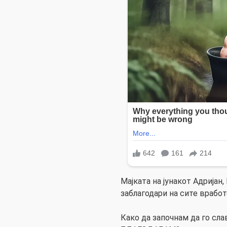
Мајката на јунакот Адријан
заблагодари на сите вработ
Како да започнам да го сла