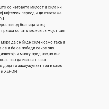
о со неговата милост и сила ни
ој најтежок период и да излеземе
ОЈ.
ерсонал од болницата кој
и правеа се што можеа за мојот син
 мора да се биде силен,само така и
 се и ќе се победи секое зло.
злегоја и многу пред нас,но она
после нас да излезат како
е деца го заслужуваат тоа и само
 и ХЕРОИ