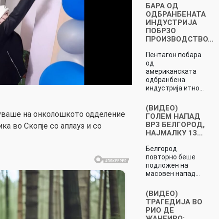
БАРА ОД
ОДБРАНБЕНАТА
ИНДУСТРИЈА
ПОБРЗО
ПРОИЗВОДСТВО…
Пентагон побара
од
американската
одбранбена
индустрија итно…
(ВИДЕО)
куваше на онколошкото одделение
ГОЛЕМ НАПАД
ВРЗ БЕЛГОРОД,
ка во Скопје со аплауз и со
НАЈМАЛКУ 13…
Белгород
повторно беше
подложен на
масовен напад…
(ВИДЕО)
ТРАГЕДИЈА ВО
РИО ДЕ
ЖАНЕИРО: