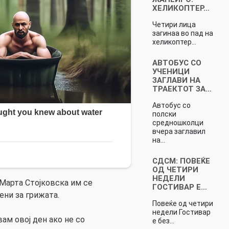
ХЕЛИКОПТЕР…
Четири лица
загинаа во пад на
хеликоптер…
АВТОБУС СО
УЧЕНИЦИ
ЗАГЛАВИ НА
ТРАЕКТОТ ЗА…
Автобус со
полски
средношколци
вчера заглавил
на…
СДСМ: ПОВЕЌЕ
ОД ЧЕТИРИ
НЕДЕЛИ
, Марта Стојковска им се
ГОСТИВАР Е…
ени за грижата.
Повеќе од четири
недели Гостивар
вам овој ден ако не со
е без…