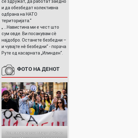
се здружат, да работат заедно
и да обезбедат колективна
одбрана на НАТО
територијата.“
„ ...Навистина ми е чест што
сум овде. Ви посакувам сè
најдобро. Останете безбедни –
и чувајте нè безбедни“ - порача
Руте од касарната „Илинден“.
ФОТО НА ДЕНОТ
Осмомартовски Марш / Фото: