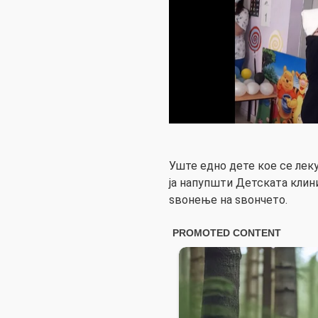
Уште едно дете кое се ле
ја напупшти Детската клини
ѕвонење на ѕвончето.