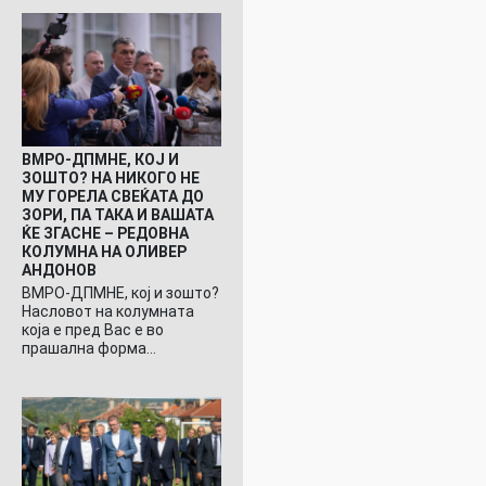
ВМРО-ДПМНЕ, КОЈ И
ЗОШТО? НА НИКОГО НЕ
МУ ГОРЕЛА СВЕЌАТА ДО
ЗОРИ, ПА ТАКА И ВАШАТА
ЌЕ ЗГАСНЕ – РЕДОВНА
КОЛУМНА НА ОЛИВЕР
АНДОНОВ
ВМРО-ДПМНЕ, кој и зошто?
Насловот на колумната
која е пред Вас е во
прашална форма…