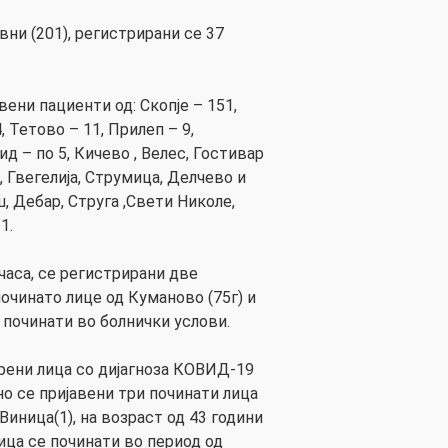
вни (201), регистрирани се 37
ени пациенти од: Скопје – 151,
 Тетово – 11, Прилеп – 9,
д – по 5, Кичево , Велес, Гостивар
, Гвегелија, Струмица, Делчево и
, Дебар, Струга ,Свети Николе,
1.
часа, се регистрирани две
починатo лице од Куманово (75г) и
е починати во болнички услови.
рени лица со дијагноза КОВИД-19
о се пријавени три починати лица
и Виница(1), на возраст од 43 години
ица се починати во период од