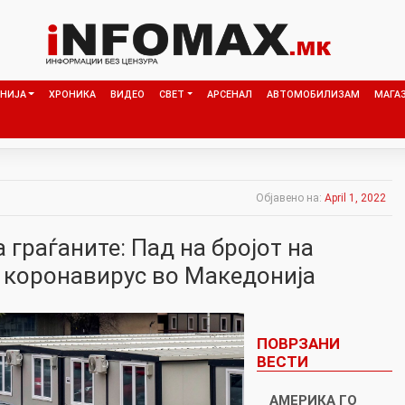
НИЈА
ХРОНИКА
ВИДЕО
СВЕТ
АРСЕНАЛ
АВТОМОБИЛИЗАМ
МАГА
Објавено на:
April 1, 2022
 граѓаните: Пад на бројот на
 коронавирус во Македонија
ПОВРЗАНИ
ВЕСТИ
АМЕРИКА ГО