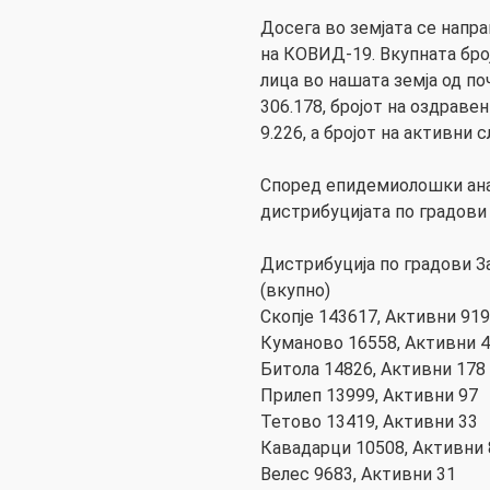
Досега во земјата се напр
на КОВИД-19. Вкупната бр
лица во нашата земја од п
306.178, бројот на оздравен
9.226, а бројот на активни 
Според епидемиолошки ана
дистрибуцијата по градови 
Дистрибуција по градови З
(вкупно)
Скопје 143617, Активни 919
Куманово 16558, Активни 
Битола 14826, Активни 178
Прилеп 13999, Активни 97
Тетово 13419, Активни 33
Кавадарци 10508, Активни 
Велес 9683, Активни 31