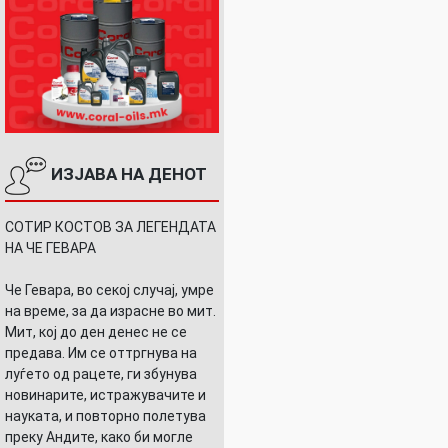
ИЗЈАВА НА ДЕНОТ
СОТИР КОСТОВ ЗА ЛЕГЕНДАТА
НА ЧЕ ГЕВАРА
Че Гевара, во секој случај, умре
на време, за да израсне во мит.
Мит, кој до ден денес не се
предава. Им се оттргнува на
луѓето од рацете, ги збунува
новинарите, истражувачите и
науката, и повторно полетува
преку Андите, како би могле