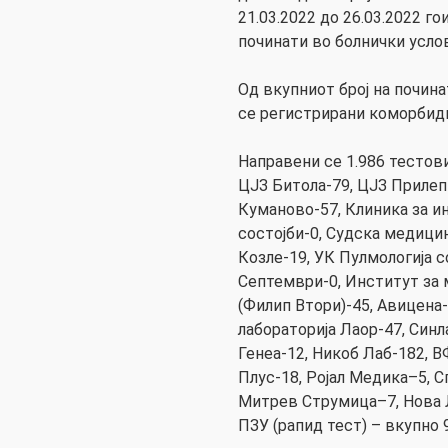
21.03.2022 до 26.03.2022 г
починати во болнички усло
Од вкупниот број на починат
се регистрирани коморбид
Направени се 1.986 тестови
ЦЈЗ Битола-79, ЦЈЗ Прилеп
Куманово-57, Клиника за и
состојби-0, Судска медицин
Козле-19, УК Пулмологија с
Септември-0, Институт за
(Филип Втори)-45, Авицена-
лабораторија Лаор-47, Синл
Генеа-12, Никоб Лаб-182, 
Плус-18, Ројал Медика–5, 
Митрев Струмица–7, Нова Л
ПЗУ (рапид тест) – вкупно 