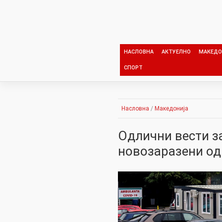
Skip
to
content
НАСЛОВНА
АКТУЕЛНО
МАКЕДО
СПОРТ
Насловна
/
Македонија
Одлични вести за
новозаразени од