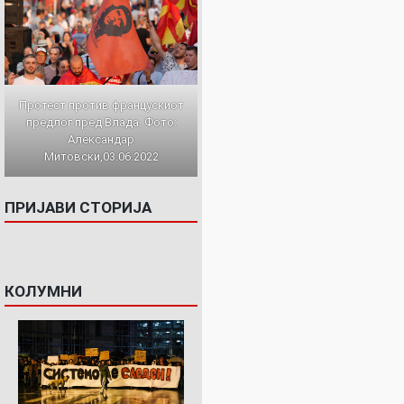
Протест против францускиот
предлог пред Влада. Фото:
Александар
Митовски,03.06.2022
ПРИЈАВИ СТОРИЈА
КОЛУМНИ