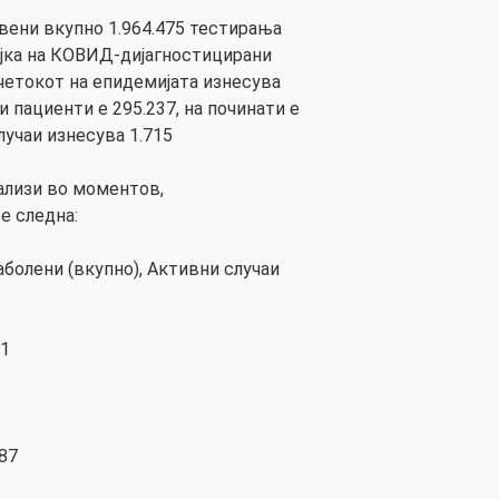
авени вкупно 1.964.475 тестирања
ојка на КОВИД-дијагностицирани
очетокот на епидемијата изнесува
и пациенти е 295.237, на починати е
случаи изнесува 1.715
лизи во моментов,
е следна:
аболени (вкупно), Активни случаи
41
87