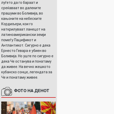
луѓето да го бараат и
среќаваат во далеките
прашуми во Боливија, во
кањоните на небеските
Кордиљери, кои го
наткрилуваат ланецот на
латиноамерикански земји
помеѓу Пацификот и
Антлантикот. Сигурно е дека
Ернесто Гевара е убиен во
Боливија. Но уште по сигурно е
дека Че останува и понатаму
да живее. На вечно жешкото
кубанско сонце, легендата за
Че и понатаму живее.
ФОТО НА ДЕНОТ