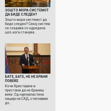
ЗОШТО МОРА СИСТЕМОТ
ДА БИДЕ СЛЕДЕН?
Зошто мора системот да
биде следен? Секој систем
се создава со одредена
цел, кога станува…
БАТЕ, БАТЕ, НЕ НЕ БРАНИ
ПОВЕЌЕ
Кочи Христијане и
престани да не браниш
веќе. Од најповластена
нација на САД, стигнавме
до…