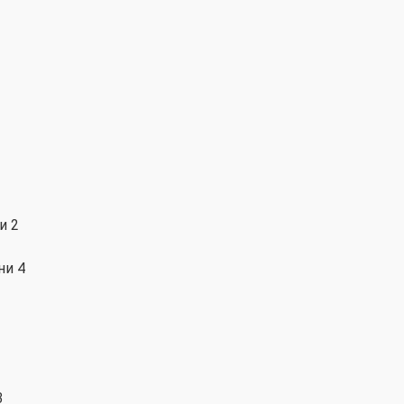
и 2
ни 4
3