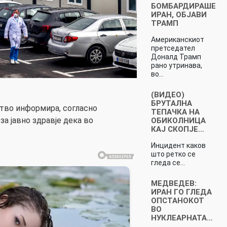
БОМБАРДИРАШЕ
ИРАН, ОБЈАВИ
ТРАМП
Американскиот
претседател
Доналд Трамп
рано утринава,
во…
(ВИДЕО)
БРУТАЛНА
тво информира, согласно
ТЕПАЧКА НА
а јавно здравје дека во
ОБИКОЛНИЦА
КАЈ СКОПЈЕ…
Инцидент каков
што ретко се
гледа се…
МЕДВЕДЕВ:
ИРАН ГО ГЛЕДА
ОПСТАНОКОТ
ВО
НУКЛЕАРНАТА…