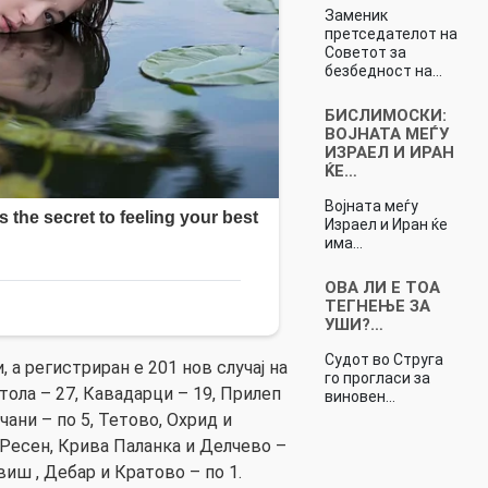
Заменик
претседателот на
Советот за
безбедност на…
БИСЛИМОСКИ:
ВОЈНАТА МЕЃУ
ИЗРАЕЛ И ИРАН
ЌЕ…
Војната меѓу
Израел и Иран ќе
има…
ОВА ЛИ Е ТОА
ТЕГНЕЊЕ ЗА
УШИ?…
Судот во Струга
 а регистриран е 201 нов случај на
го прогласи за
тола – 27, Кавадарци – 19, Прилеп
виновен…
чани – по 5, Тетово, Охрид и
, Ресен, Крива Паланка и Делчево –
виш , Дебар и Кратово – по 1.