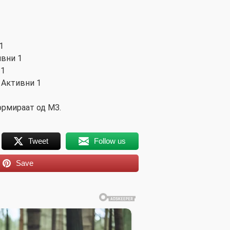
1
ивни 1
 1
 Активни 1
ормираат од МЗ.
Tweet
Follow us
Save