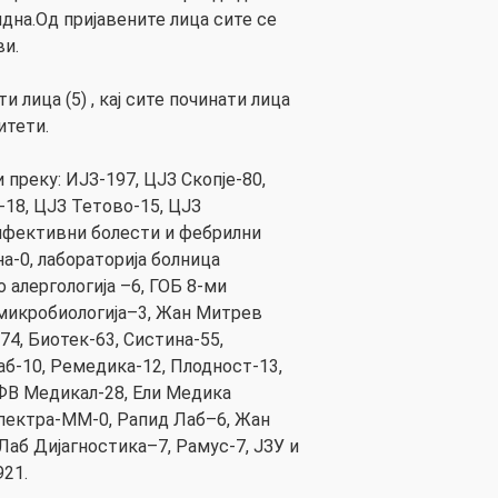
оидна.Од пријавените лица сите се
ви.
и лица (5) , кај сите починати лица
итети.
 преку: ИЈЗ-197, ЦЈЗ Скопје-80,
-18, ЦЈЗ Тетово-15, ЦЈЗ
нфективни болести и фебрилни
а-0, лабораторија болница
о алергологија –6, ГОБ 8-ми
 микробиологија–3, Жан Митрев
74, Биотек-63, Систина-55,
аб-10, Ремедика-12, Плодност-13,
ВФВ Медикал-28, Ели Медика
Спектра-ММ-0, Рапид Лаб–6, Жан
аб Дијагностика–7, Рамус-7, ЈЗУ и
921.