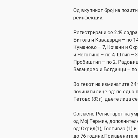
Од вкупниот број на позити
реинфекции.
Регистрирани сe 249 оздрав
Битола и Кавадарци – по 14,
Куманово – 7, Кочани и Охри
и Неготино – по 4, Штип – 3
Пробиштип – по 2, Радовиш
Валандово и Богданци – по 
Во текот на изминатите 24 
починати лице од: по едно 
Тетово (83г), двете лица с
Согласно Регистарот на ум
од Мој Термин, дополнителн
од: Охрид(1), Гостивар (1) 
до 76 години.Пријавените л