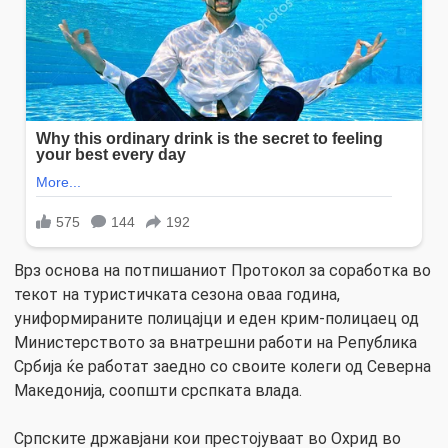
Врз основа на потпишаниот Протокол за соработка во
текот на туристичката сезона оваа година,
униформираните полицајци и еден крим-полицаец од
Министерството за внатрешни работи на Република
Србија ќе работат заедно со своите колеги од Северна
Македонија, соопшти срспката влада.
Српските државјани кои престојуваат во Охрид во