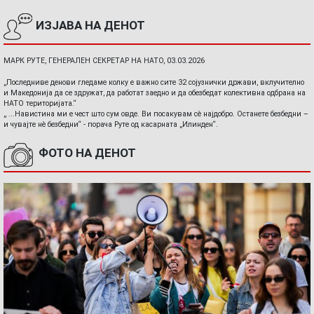
ИЗЈАВА НА ДЕНОТ
МАРК РУТЕ, ГЕНЕРАЛЕН СЕКРЕТАР НА НАТО, 03.03.2026
„Последниве денови гледаме колку е важно сите 32 сојузнички држави, вклучително
и Македонија да се здружат, да работат заедно и да обезбедат колективна одбрана на
НАТО територијата.“
„ ...Навистина ми е чест што сум овде. Ви посакувам сè најдобро. Останете безбедни –
и чувајте нè безбедни“ - порача Руте од касарната „Илинден“.
ФОТО НА ДЕНОТ