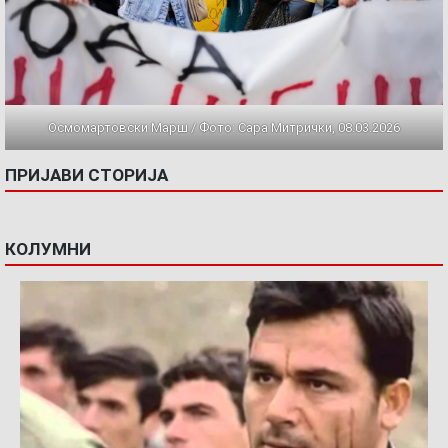
Осмомартовски Марш / Фото: Сара Митрички, 08.03.2026
ПРИЈАВИ СТОРИЈА
КОЛУМНИ