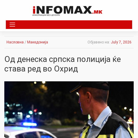
Skip
to
content
Насловна
/
Македонија
Објавено на:
July 7, 2026
Од денеска српска полиција ќе
става ред во Охрид