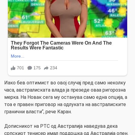
Иако бев оптимист во овој случај пред само неколку
часа, австралиската влада ја презеде оваа ригорозна
мерка. На Новак сега му останува само една опција, а
тоа е правен приговор на одлуката на австралиските
гранични власти“, рече Каран.
Дописникот на РТС од Австралија наведува дека
српскиот тенисер имал поддршка од Австралија опен.