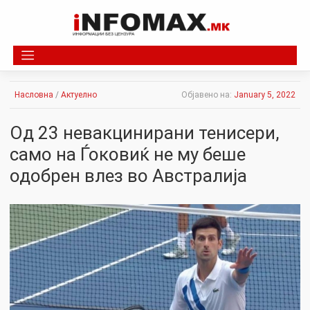
Skip
to
content
Насловна
/
Актуелно
Објавено на:
January 5, 2022
Од 23 невакцинирани тенисери,
само на Ѓоковиќ не му беше
одобрен влез во Австралија