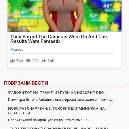
ПОВРЗАНИ ВЕСТИ
ФАВОРИТОТ НА ТРАМП ИЗГУБИ НА ИЗБОРИТЕ ВО…
Премиерот Ентони Албанезе стана првиот австралиски премиер…
НОВО РАЗОЧАРУВАЊЕ: ЃОКОВИЌ ЕЛИМИНИРАН НА
СТАРТОТ И…
Новак Ѓоковиќ продолжува со лошата форма на…
„Е*ЕМ ТИ ТЕНИС“: ЃОКОВИЌ ПЦУЕШЕ, МАРЕЈ ЧУДНО…