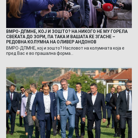
ВМРО-ДПМНЕ, КОЈ И ЗОШТО? НА НИКОГО НЕ МУ ГОРЕЛА
СВЕЌАТА ДО ЗОРИ, ПА ТАКА И ВАШАТА ЌЕ ЗГАСНЕ –
РЕДОВНА КОЛУМНА НА ОЛИВЕР АНДОНОВ
ВМРО-ДПМНЕ, кој и зошто? Насловот на колумната која е
пред Вас е во прашална форма…