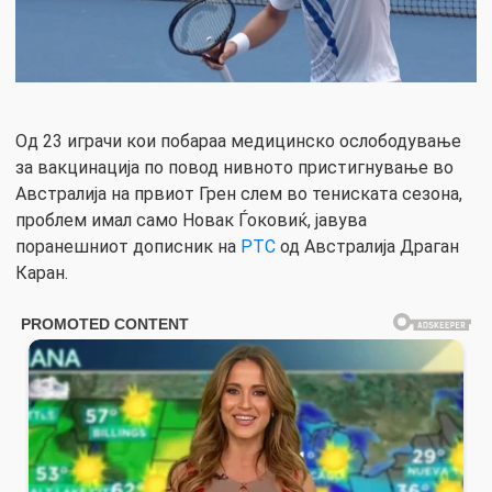
Од 23 играчи кои побараа медицинско ослободување
за вакцинација по повод нивното пристигнување во
Австралија на првиот Грен слем во тениската сезона,
проблем имал само Новак Ѓоковиќ, јавува
поранешниот дописник на
РТС
од Австралија Драган
Каран.