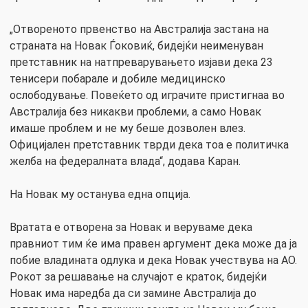
„Отвореното првенство на Австралија застана на
страната на Новак Ѓоковиќ, бидејќи неименуван
претставник на натпреварувањето изјави дека 23
тенисери побарале и добиле медицинско
ослободување. Повеќето од играчите пристигнаа во
Австралија без никакви проблеми, а само Новак
имаше проблем и не му беше дозволен влез.
Официјален претставник тврди дека тоа е политичка
желба на федералната влада“, додава Каран.
На Новак му останува една опција.
Вратата е отворена за Новак и веруваме дека
правниот тим ќе има правен аргумент дека може да ја
побие владината одлука и дека Новак учествува на АО.
Рокот за решавање на случајот е краток, бидејќи
Новак има наредба да си замине Австралија до