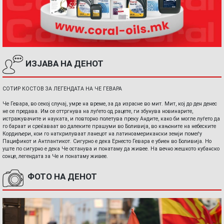
ИЗЈАВА НА ДЕНОТ
СОТИР КОСТОВ ЗА ЛЕГЕНДАТА НА ЧЕ ГЕВАРА
Че Гевара, во секој случај, умре на време, за да израсне во мит. Мит, кој до ден денес
не се предава. Им се оттргнува на луѓето од рацете, ги збунува новинарите,
истражувачите и науката, и повторно полетува преку Андите, како би могле луѓето да
го бараат и среќаваат во далеките прашуми во Боливија, во кањоните на небеските
Кордиљери, кои го наткрилуваат ланецот на латиноамерикански земји помеѓу
Пацификот и Антлантикот. Сигурно е дека Ернесто Гевара е убиен во Боливија. Но
уште по сигурно е дека Че останува и понатаму да живее. На вечно жешкото кубанско
сонце, легендата за Че и понатаму живее.
ФОТО НА ДЕНОТ