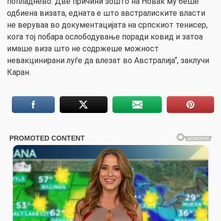
попладнево. Две причини зошто на Новак му беше
одбиена визата, едната е што австралиските власти
не веруваа во документацијата на српскиот тенисер,
кога тој побара ослободување поради ковид и затоа
имаше виза што не содржеше можност
невакцинирани луѓе да влезат во Австралија“, заклучи
Каран.