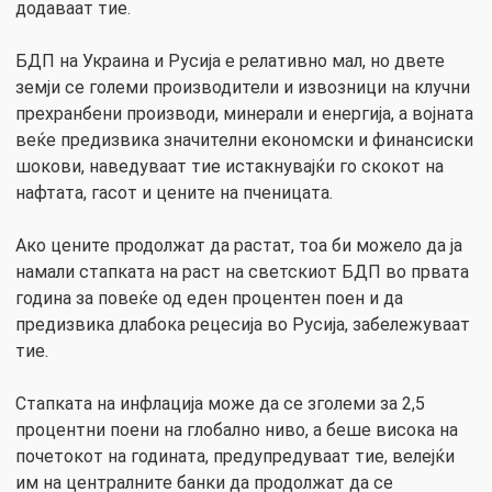
додаваат тие.
БДП на Украина и Русија е релативно мал, но двете
земји се големи производители и извозници на клучни
прехранбени производи, минерали и енергија, а војната
веќе предизвика значителни економски и финансиски
шокови, наведуваат тие истакнувајќи го скокот на
нафтата, гасот и цените на пченицата.
Ако цените продолжат да растат, тоа би можело да ја
намали стапката на раст на светскиот БДП во првата
година за повеќе од еден процентен поен и да
предизвика длабока рецесија во Русија, забележуваат
тие.
Стапката на инфлација може да се зголеми за 2,5
процентни поени на глобално ниво, а беше висока на
почетокот на годината, предупредуваат тие, велејќи
им на централните банки да продолжат да се