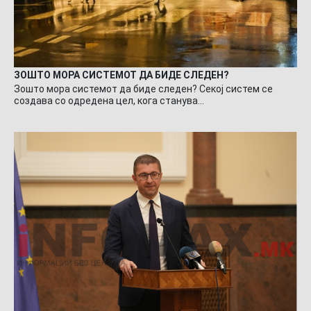
ЗОШТО МОРА СИСТЕМОТ ДА БИДЕ СЛЕДЕН?
Зошто мора системот да биде следен? Секој систем се
создава со одредена цел, кога станува…