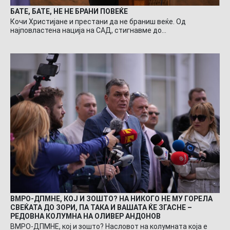
БАТЕ, БАТЕ, НЕ НЕ БРАНИ ПОВЕЌЕ
Кочи Христијане и престани да не браниш веќе. Од
најповластена нација на САД, стигнавме до…
ВМРО-ДПМНЕ, КОЈ И ЗОШТО? НА НИКОГО НЕ МУ ГОРЕЛА
СВЕЌАТА ДО ЗОРИ, ПА ТАКА И ВАШАТА ЌЕ ЗГАСНЕ –
РЕДОВНА КОЛУМНА НА ОЛИВЕР АНДОНОВ
ВМРО-ДПМНЕ, кој и зошто? Насловот на колумната која е