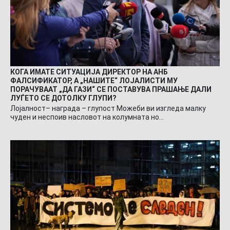
КОГА ИМАТЕ СИТУАЦИЈА ДИРЕКТОР НА АНБ
ФАЛСИФИКАТОР, А „НАШИТЕ“ ЛОЈАЛИСТИ МУ
ПОРАЧУВААТ „ДА ГАЗИ“ СЕ ПОСТАВУВА ПРАШАЊЕ ДАЛИ
ЛУЃЕТО СЕ ДОТОЛКУ ГЛУПИ?
Лојалност– награда – глупост Можеби ви изгледа малку
чуден и неспоив насловот на колумната но…