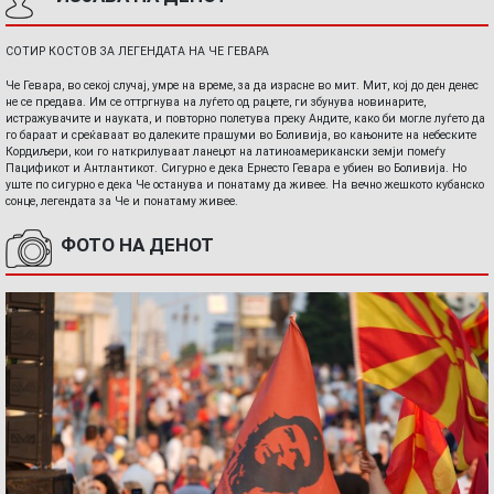
СОТИР КОСТОВ ЗА ЛЕГЕНДАТА НА ЧЕ ГЕВАРА
Че Гевара, во секој случај, умре на време, за да израсне во мит. Мит, кој до ден денес
не се предава. Им се оттргнува на луѓето од рацете, ги збунува новинарите,
истражувачите и науката, и повторно полетува преку Андите, како би могле луѓето да
го бараат и среќаваат во далеките прашуми во Боливија, во кањоните на небеските
Кордиљери, кои го наткрилуваат ланецот на латиноамерикански земји помеѓу
Пацификот и Антлантикот. Сигурно е дека Ернесто Гевара е убиен во Боливија. Но
уште по сигурно е дека Че останува и понатаму да живее. На вечно жешкото кубанско
сонце, легендата за Че и понатаму живее.
ФОТО НА ДЕНОТ