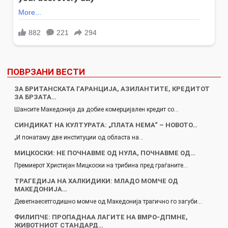
ПОВРЗАНИ ВЕСТИ
ЗА БРИТАНСКАТА ГАРАНЦИЈА, АЗИЛАНТИТЕ, КРЕДИТОТ
ЗА БРЗАТА…
Шансите Македонија да добие комерцијален кредит со…
СИНДИКАТ НА КУЛТУРАТА: „ПЛАТА НЕМА“ – НОВОТО…
„И понатаму две институции од областа на…
МИЦКОСКИ: НЕ ПОЧНАВМЕ ОД НУЛА, ПОЧНАВМЕ ОД…
Премиерот Христијан Мицкоски на трибина пред граѓаните…
TРАГЕДИЈА НА ХАЛКИДИКИ: МЛАДО МОМЧЕ ОД
МАКЕДОНИЈА…
Деветнаесетгодишно момче од Македонија трагично го загуби…
ФИЛИПЧЕ: ПРОПАДНАА ЛАГИТЕ НА ВМРО-ДПМНЕ,
ЖИВОТНИОТ СТАНДАРД…