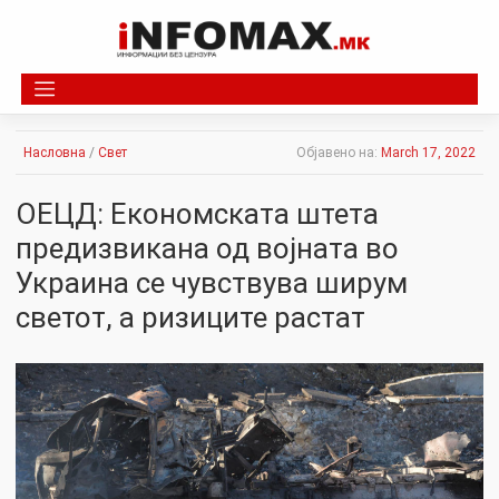
Skip
to
content
Насловна
/
Свет
Објавено на:
March 17, 2022
ОЕЦД: Економската штета
предизвикана од војната во
Украина се чувствува ширум
светот, а ризиците растат