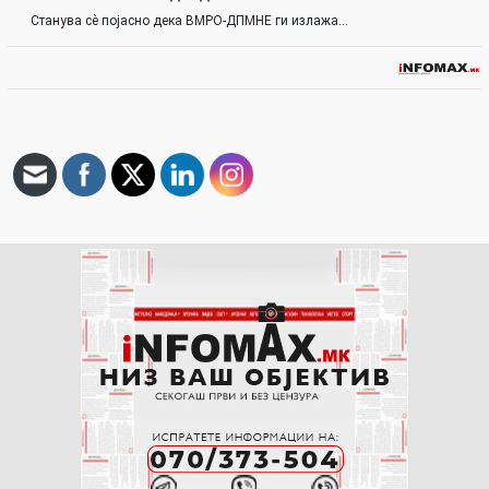
Станува сѐ појасно дека ВМРО-ДПМНЕ ги излажа…