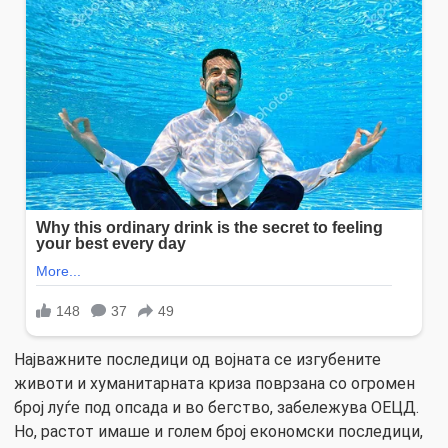
Најважните последици од војната се изгубените
животи и хуманитарната криза поврзана со огромен
број луѓе под опсада и во бегство, забележува ОЕЦД.
Но, растот имаше и голем број економски последици,