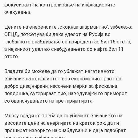
фокусираат на контролирање на инфлациските
очекувања.
Цените на енеренсите „скокнаа алармантно“, забележа
ОЕЦД, потсетувајќи дека уделот на Русија во
глобалното снабдување со природен гас бил 16 отсто,
а нејзиниот удел во снабдувањето со нафта бил 11
отсто.
Владите би можеле да го ублажат негативното
влијание на конфликтот врз економскиот раст со
добро дизајнирани, насочени мерки за фискална
поддршка, сугерираат тие, наведувајќи го примерот
со оданочувањето на претпријатијата.
Многу влади ќе треба да го ублажат влијанието на
високите цени на енергијата на краток рок, да ги
прошират изворите на снабдување и да ја подобрат
енергетската ефикасност.