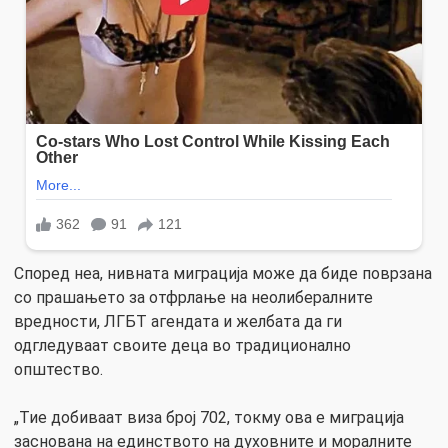
Според неа, нивната миграција може да биде поврзана
со прашањето за отфрлање на неолибералните
вредности, ЛГБТ агендата и желбата да ги
одгледуваат своите деца во традиционално
општество.
„Тие добиваат виза број 702, токму ова е миграција
заснована на единството на духовните и моралните