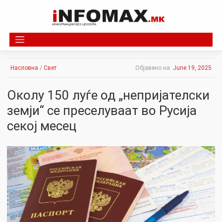
Skip
to
content
Насловна
/
Свет
Објавено на:
June 19, 2025
Околу 150 луѓе од „непријателски
земји“ се преселуваат во Русија
секој месец