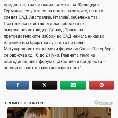
вредности, тоа се главно семејства. Франција и
Германија се уште се на врвот на земјите, по што
следат САД, Австралија, Италија“, забележа таа.
Пратеничката истакна дека победата на
американскиот лидер Доналд Трамп на
претседателските избори во САД немала никакво
влијание врз бројот на луѓе што се селат.
Меѓународниот економски форум во Санкт Петербург
се одржува од 18 до 21 јуни. Главната тема на
овогодинешниот форум е „Заеднички вредности –
основа на раст во мултиполарен свет“.