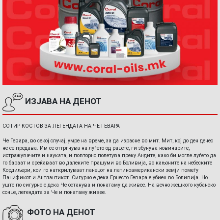
ИЗЈАВА НА ДЕНОТ
СОТИР КОСТОВ ЗА ЛЕГЕНДАТА НА ЧЕ ГЕВАРА
Че Гевара, во секој случај, умре на време, за да израсне во мит. Мит, кој до ден денес
не се предава. Им се оттргнува на луѓето од рацете, ги збунува новинарите,
истражувачите и науката, и повторно полетува преку Андите, како би могле луѓето да
го бараат и среќаваат во далеките прашуми во Боливија, во кањоните на небеските
Кордиљери, кои го наткрилуваат ланецот на латиноамерикански земји помеѓу
Пацификот и Антлантикот. Сигурно е дека Ернесто Гевара е убиен во Боливија. Но
уште по сигурно е дека Че останува и понатаму да живее. На вечно жешкото кубанско
сонце, легендата за Че и понатаму живее.
ФОТО НА ДЕНОТ