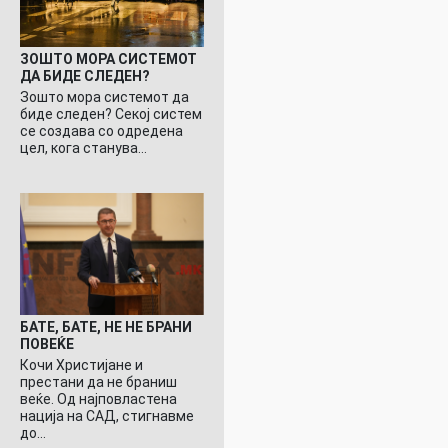
ЗОШТО МОРА СИСТЕМОТ
ДА БИДЕ СЛЕДЕН?
Зошто мора системот да
биде следен? Секој систем
се создава со одредена
цел, кога станува…
БАТЕ, БАТЕ, НЕ НЕ БРАНИ
ПОВЕЌЕ
Кочи Христијане и
престани да не браниш
веќе. Од најповластена
нација на САД, стигнавме
до…