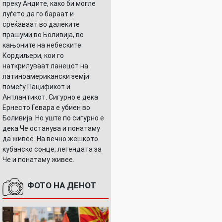
преку Андите, како би могле
луѓето да го бараат и
среќаваат во далеките
прашуми во Боливија, во
кањоните на небеските
Кордиљери, кои го
наткрилуваат ланецот на
латиноамерикански земји
помеѓу Пацификот и
Антлантикот. Сигурно е дека
Ернесто Гевара е убиен во
Боливија. Но уште по сигурно е
дека Че останува и понатаму
да живее. На вечно жешкото
кубанско сонце, легендата за
Че и понатаму живее.
ФОТО НА ДЕНОТ