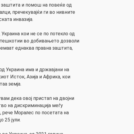
 заштита и помош на повеќе од
алци, пречекувајќи ги во нивните
ката инвазија.
д Украина кои не се по потекло од
потешкотии во добивањето дозволи
 немаат еднаква правна заштита,
од Украина има и државјани на
киот Исток, Азија и Африка, кои
таа земја.
вам дека овој пристап на двојни
во на дискриминација меѓу
, рече Моралес по посетата на
о 25 јули.