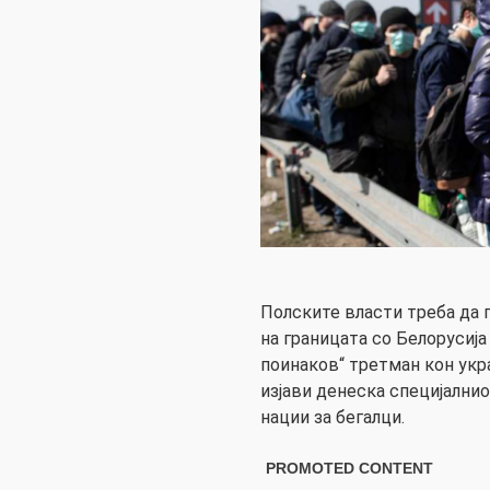
Полските власти треба да 
на границата со Белорусија
поинаков“ третман кон укр
изјави денеска специјални
нации за бегалци.