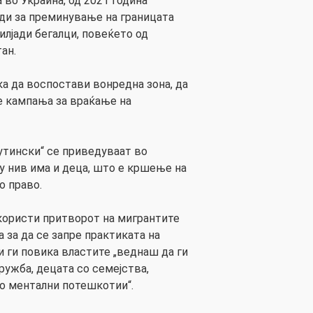
а во Украина, од 2021 година
иди за преминување на границата
илјади бегалци, повеќето од
ан.
ка да воспостави вонредна зона, да
не кампања за враќање на
утински“ се приведуваат во
ѓу нив има и деца, што е кршење на
о право.
 користи притворот на мигрантите
 за да се запре практиката на
и ги повика властите „веднаш да ги
ружба, децата со семејства,
о ментални потешкотии“.