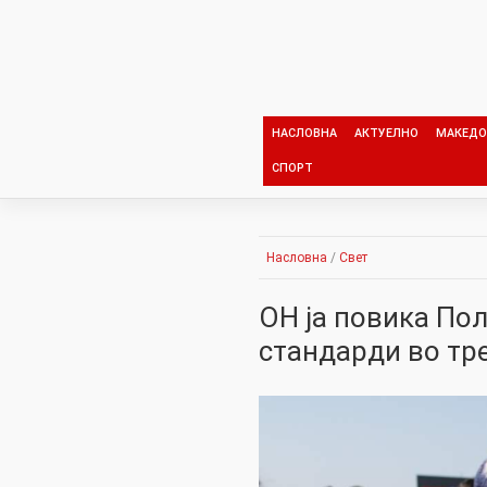
Skip
to
content
НАСЛОВНА
АКТУЕЛНО
МАКЕДО
СПОРТ
Насловна
/
Свет
ОН ја повика Пол
стандарди во тр