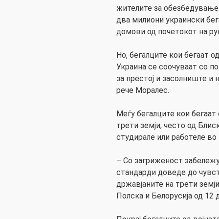
жителите за обезбедување
два милиони украински бег
домови од почетокот на рус
Но, бегалците кои бегаат о
Украина се соочуваат со 
за престој и засолниште и
рече Моралес.
Меѓу бегалците кои бегаат 
трети земји, често од Блис
студирале или работеле во 
– Со загриженост забележу
стандарди доведе до чувст
државјаните на трети земји
Полска и Белорусија од 12 д