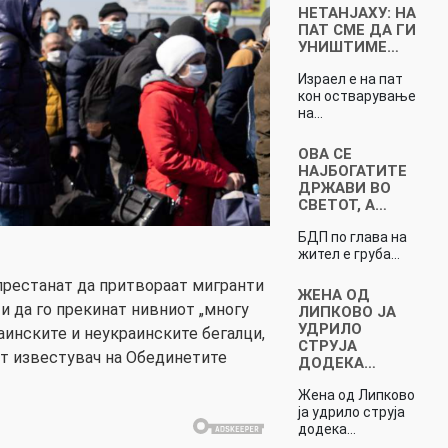
НЕТАНЈАХУ: НА
ПАТ СМЕ ДА ГИ
УНИШТИМЕ…
Израел е на пат
кон остварување
на…
ОВА СЕ
НАЈБОГАТИТЕ
ДРЖАВИ ВО
СВЕТОТ, А…
БДП по глава на
жител е груба…
престанат да притвораат мигранти
ЖЕНА ОД
 и да го прекинат нивниот „многу
ЛИПКОВО ЈА
УДРИЛО
аинските и неукраинските бегалци,
СТРУЈА
от известувач на Обединетите
ДОДЕКА…
Жена од Липково
ја удрило струја
додека…