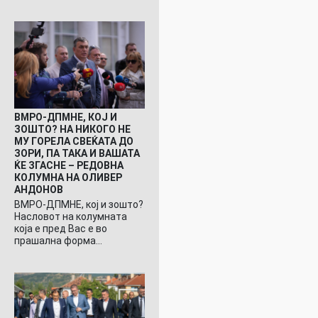
ВМРО-ДПМНЕ, КОЈ И
ЗОШТО? НА НИКОГО НЕ
МУ ГОРЕЛА СВЕЌАТА ДО
ЗОРИ, ПА ТАКА И ВАШАТА
ЌЕ ЗГАСНЕ – РЕДОВНА
КОЛУМНА НА ОЛИВЕР
АНДОНОВ
ВМРО-ДПМНЕ, кој и зошто?
Насловот на колумната
која е пред Вас е во
прашална форма…