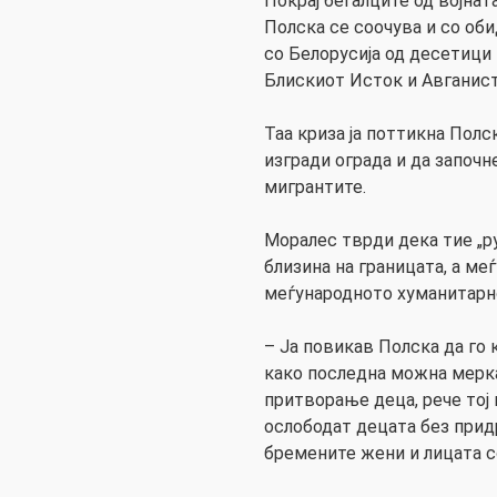
Покрај бегалците од војнат
Полска се соочува и со об
со Белорусија од десетици 
Блискиот Исток и Авганист
Таа криза ја поттикна Полс
изгради ограда и да започ
мигрантите.
Моралес тврди дека тие „р
близина на границата, а ме
меѓународното хуманитарн
– Ја повикав Полска да го
како последна можна мерка
притворање деца, рече тој 
ослободат децата без прид
бремените жени и лицата с