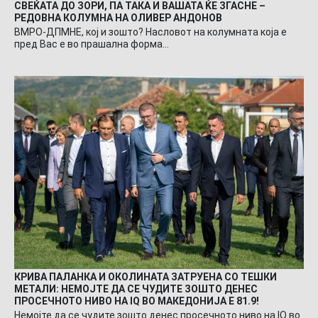
СВЕЌАТА ДО ЗОРИ, ПА ТАКА И ВАШАТА ЌЕ ЗГАСНЕ –
РЕДОВНА КОЛУМНА НА ОЛИВЕР АНДОНОВ
ВМРО-ДПМНЕ, кој и зошто? Насловот на колумната која е
пред Вас е во прашална форма…
КРИВА ПАЛАНКА И ОКОЛИНАТА ЗАТРУЕНА СО ТЕШКИ
МЕТАЛИ: НЕМОЈТЕ ДА СЕ ЧУДИТЕ ЗОШТО ДЕНЕС
ПРОСЕЧНОТО НИВО НА IQ ВО МАКЕДОНИЈА Е 81.9!
Немојте да се чудите зошто денес просечното ниво на IQ во