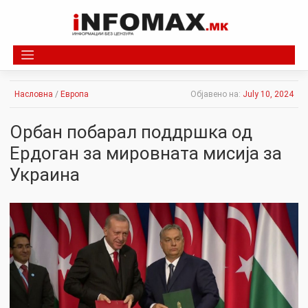
Skip
to
content
Насловна
/
Европа
Објавено на:
July 10, 2024
Орбан побарал поддршка од
Ердоган за мировната мисија за
Украина