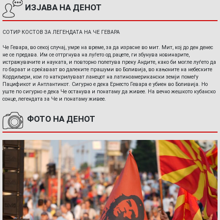
ИЗЈАВА НА ДЕНОТ
СОТИР КОСТОВ ЗА ЛЕГЕНДАТА НА ЧЕ ГЕВАРА
Че Гевара, во секој случај, умре на време, за да израсне во мит. Мит, кој до ден денес
не се предава. Им се оттргнува на луѓето од рацете, ги збунува новинарите,
истражувачите и науката, и повторно полетува преку Андите, како би могле луѓето да
го бараат и среќаваат во далеките прашуми во Боливија, во кањоните на небеските
Кордиљери, кои го наткрилуваат ланецот на латиноамерикански земји помеѓу
Пацификот и Антлантикот. Сигурно е дека Ернесто Гевара е убиен во Боливија. Но
уште по сигурно е дека Че останува и понатаму да живее. На вечно жешкото кубанско
сонце, легендата за Че и понатаму живее.
ФОТО НА ДЕНОТ