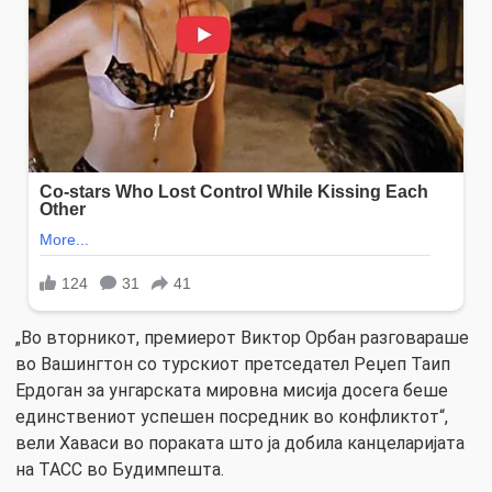
„Во вторникот, премиерот Виктор Орбан разговараше
во Вашингтон со турскиот претседател Реџеп Таип
Ердоган за унгарската мировна мисија досега беше
единствениот успешен посредник во конфликтот“,
вели Хаваси во пораката што ја добила канцеларијата
на ТАСС во Будимпешта.