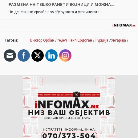
РАЗМЕНА НА ТЕШКО РАНЕТИ ВОЈНИЦИ И МОЖНА…
На денешната средба помеѓу руската и украинската…
Тагови:
Виктор Орбан
/
Реџеп Таип Ердоган
/
Турција
/
Унгарија
/