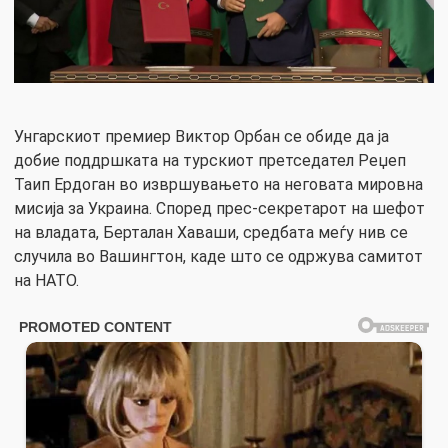
Унгарскиот премиер Виктор Орбан се обиде да ја
добие поддршката на турскиот претседател Реџеп
Таип Ердоган во извршувањето на неговата мировна
мисија за Украина. Според прес-секретарот на шефот
на владата, Берталан Хаваши, средбата меѓу нив се
случила во Вашингтон, каде што се одржува самитот
на НАТО.