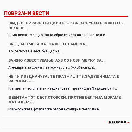
ПОВРЗАНИ ВЕСТИ
(ВИДЕО) НИКАКВО РАЦИОНАЛНО ОБЈАСНУВАЊЕ ЗОШТО СЕ
ЧЕКАШЕ…
Нема никакво рационално објаснение зошто после полни…
ВАЈЦ: БЕВ МЕТА ЗАТОА ШТО ОДБИВ ДА…
Тој се пожали дека бил цел на…
ВАЖНО ИЗВЕСТУВАЊЕ: АХВ СО НОВИ МЕРКИ ЗА…
Агенцијата за храна и ветеринарство (АХВ) воведе…
НЕ ГИ ИЗЕДНАЧУВАЈТЕ ПРАЗНИЦИТЕ:ЗАДУШНИЦАТА Е
ЗА СПОМЕН…
Граѓаните честопати ги изедначуваат празниците Задушница и…
ДЕБИТАНТОТ ДЕСПОТОВСКИ: ПРОТИВ БЕЛГИЈА МОРАМЕ
ДА БИДЕМЕ…
Македонската фудбалска репрезентација в петок на 6…