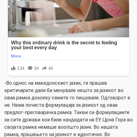
-Во однос на македонскиот јазик, ги прашав
критичарите дали би менувале нешто за јазикот во
оваа рамка доколку самите го пишувале. Одговорот е
не. Нема почиста формулација за јазикот од оваа
предлог-преговарачка рамка. Такви се формулациите
за сите држави кои биле кандидати на ЕУ. Црна Гора во
својата рамка немаше воопшто јазик. Во нашата
рамка, прашањето на јазикот е идентично. Во