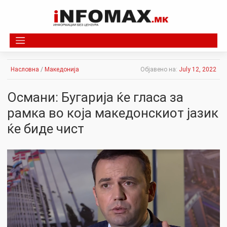
Skip
to
content
Насловна
/
Македонија
Објавено на:
July 12, 2022
Османи: Бугарија ќе гласа за
рамка во која македонскиот јазик
ќе биде чист