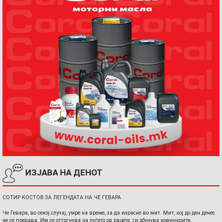
ИЗЈАВА НА ДЕНОТ
СОТИР КОСТОВ ЗА ЛЕГЕНДАТА НА ЧЕ ГЕВАРА
Че Гевара, во секој случај, умре на време, за да израсне во мит. Мит, кој до ден денес
не се предава. Им се оттргнува на луѓето од рацете, ги збунува новинарите,