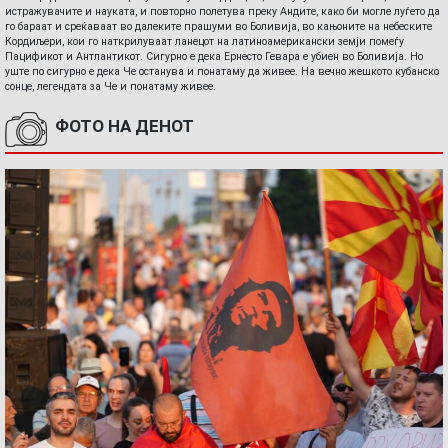
истражувачите и науката, и повторно полетува преку Андите, како би могле луѓето да
го бараат и среќаваат во далеките прашуми во Боливија, во кањоните на небеските
Кордиљери, кои го наткрилуваат ланецот на латиноамерикански земји помеѓу
Пацификот и Антлантикот. Сигурно е дека Ернесто Гевара е убиен во Боливија. Но
уште по сигурно е дека Че останува и понатаму да живее. На вечно жешкото кубанско
сонце, легендата за Че и понатаму живее.
ФОТО НА ДЕНОТ