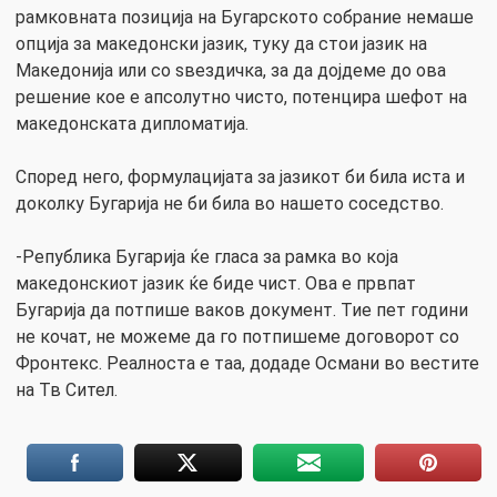
рамковната позиција на Бугарското собрание немаше
опција за македонски јазик, туку да стои јазик на
Македонија или со ѕвездичка, за да дојдеме до ова
решение кое е апсолутно чисто, потенцира шефот на
македонската дипломатија.
Според него, формулацијата за јазикот би била иста и
доколку Бугарија не би била во нашето соседство.
-Република Бугарија ќе гласа за рамка во која
македонскиот јазик ќе биде чист. Ова е првпат
Бугарија да потпише ваков документ. Тие пет години
не кочат, не можеме да го потпишеме договорот со
Фронтекс. Реалноста е таа, додаде Османи во вестите
на Тв Сител.