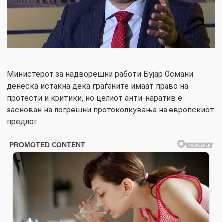
Министерот за надворешни работи Бујар Османи
денеска истакна дека граѓаните имаат право на
протести и критики, но целиот анти-наратив е
заснован на погрешни протоколкувања на европскиот
предлог.