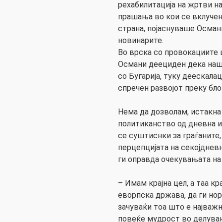
рехабилитација на жртви н
прашања во кои се вклучен
страна, појаснуваше Осман
новинарите.
Во врска со провокациите 
Османи деециден дека наша
со Бугарија, туку деескалац
спречен развојот преку бло
Нема да дозволам, истакна
политиканство од дневна и
се суштиснки за граѓаните, 
перцепцијата на секојдневн
ги оправда очекувањата на
– Имам крајна цел, а таа кр
еворпска држава, да ги но
зачуваќи тоа што е најважн
повеќе мудрост во делува