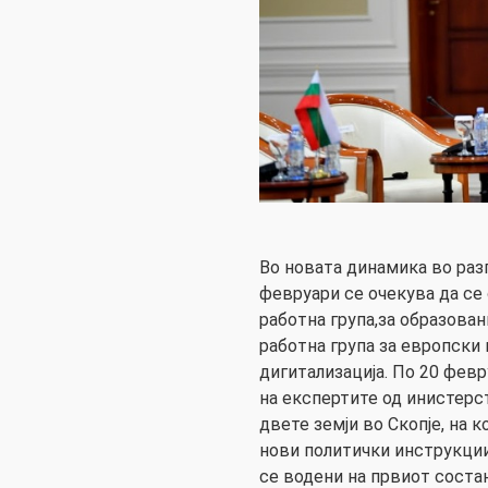
Во новата динамика во разг
февруари се очекува да се
работна група,за образовани
работна група за европски 
дигитализација. По 20 фев
на експертите од инистерс
двете земји во Скопје, на к
нови политички инструкции
се водени на првиот состан