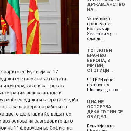
ДРЖАВЈАНСТВО
НА…
Украинскиот
претседател
Володимир
Зеленски му го
одзеде…
ТОПЛОТЕН
БРАН ВО
ЕВРОПА, 8
МРТВИ,
СТОТИЦИ…
оворите со Бугарија на 17
 одржи состанок на четвртата
ЧЕТИРИ лица
починаа во
 и култура, како и на третата
Шпанија, две во…
интеграции, зелена агенда и
руари ќе се одржи и втората средба
ЦИА НЕ
ОСПОРУВА
твата за надворешн работи на
ДЕКА ПУТИН СЕ
оја двете делегации ќе дојдат со
ОБИДЕЛ…
 врз основа на разговорите што
Ревизијата на
ок на 11 февруари во Софија, на
ЦИА откри