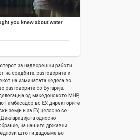
истерот за надворешни работи
рт на средбите, разговорите и
екот на изминатата недела во
о разговорите со Бугарија.
делегација од македонското МНР,
иот амбасадор во ЕУ, директорите
ки земји и за ЕУ, целосно се
 Декларацијата односно
обрание, на нашите државни
редлози што ги дадовме во