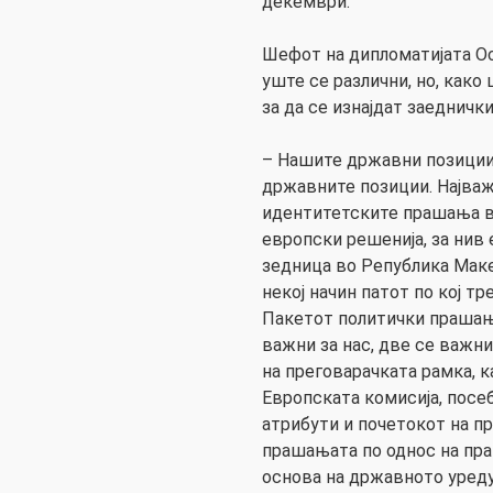
декември.
Шефот на дипломатијата Ос
уште се различни, но, како
за да се изнајдат заедничк
– Нашите државни позиции 
државните позиции. Најва
идентитетските прашања в
европски решенија, за нив
зедница во Република Маке
некој начин патот по кој тр
Пакетот политички прашањ
важни за нас, две се важни
на преговарачката рамка, 
Европската комисија, посе
атрибути и почетокот на пр
прашањата по однос на пр
основа на државното уреду