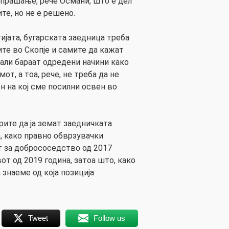
 прашање, рече Османи, што е дел
те, но не е решено.
јата, бугарската заедница треба
те во Скопје и самите да кажат
али бараат одредени начини како
от, а тоа, рече, не треба да не
н на кој сме посилни освен во
рите да ја земат заедничката
а, како правно обврзувачки
т за добрососедство од 2017
от од 2019 година, затоа што, како
 знаеме од која позиција
Tweet
Follow us