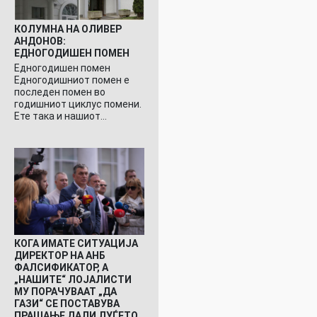
КОЛУМНА НА ОЛИВЕР
АНДОНОВ:
ЕДНОГОДИШЕН ПОМЕН
Едногодишен помен
Едногодишниот помен е
последен помен во
годишниот циклус помени.
Ете така и нашиот…
КОГА ИМАТЕ СИТУАЦИЈА
ДИРЕКТОР НА АНБ
ФАЛСИФИКАТОР, А
„НАШИТЕ“ ЛОЈАЛИСТИ
МУ ПОРАЧУВААТ „ДА
ГАЗИ“ СЕ ПОСТАВУВА
ПРАШАЊЕ ДАЛИ ЛУЃЕТО