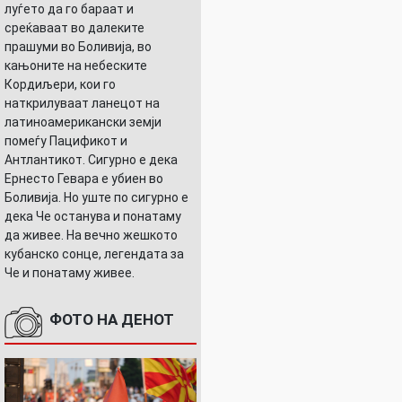
луѓето да го бараат и
среќаваат во далеките
прашуми во Боливија, во
кањоните на небеските
Кордиљери, кои го
наткрилуваат ланецот на
латиноамерикански земји
помеѓу Пацификот и
Антлантикот. Сигурно е дека
Ернесто Гевара е убиен во
Боливија. Но уште по сигурно е
дека Че останува и понатаму
да живее. На вечно жешкото
кубанско сонце, легендата за
Че и понатаму живее.
ФОТО НА ДЕНОТ