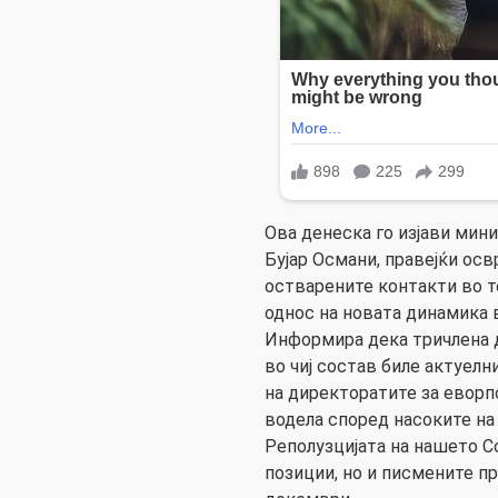
Ова денеска го изјави мин
Бујар Османи, правејќи осв
остварените контакти во т
однос на новата динамика в
Информира дека тричлена 
во чиј состав биле актуелн
на директоратите за еворпс
водела според насоките на
Реполузцијата на нашето С
позиции, но и писмените п