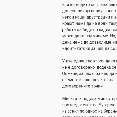
или ќе водите со глава или
донесе некоја попоуларнос
некои наши друстрации и е
крајот нема да не води там
работа да биде со ладна гл
може да го надминеме. Но,
дека нема да дозволиме н
идентитетски за нив да се
Уште еднаш повтори дека 
не е договорено, додека се
Османи, за нас е важно да 
елементи како почеток на 
договорените точки.
Минатата недела министер
претседателот на Бугарскат
изјаснил по однос на барањ