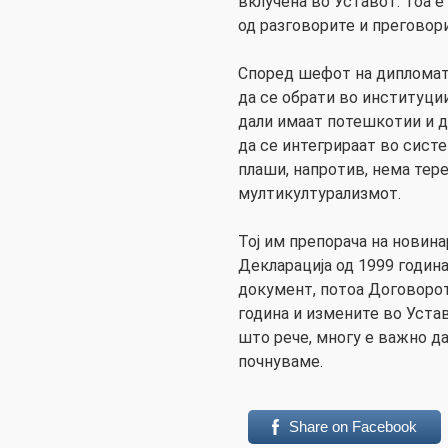
вклучена во Уставот. Тоа е
од разговорите и преговори
Според шефот на дипломати
да се обрати во институции
дали имаат потешкотии и д
да се интегрираат во систем
плаши, напротив, нема тере
мултикултурализмот.
Тој им препорача на новина
Декларација од 1999 годин
документ, потоа Договоро
година и измените во Устав
што рече, многу е важно да
почнуваме.
Share on Facebook