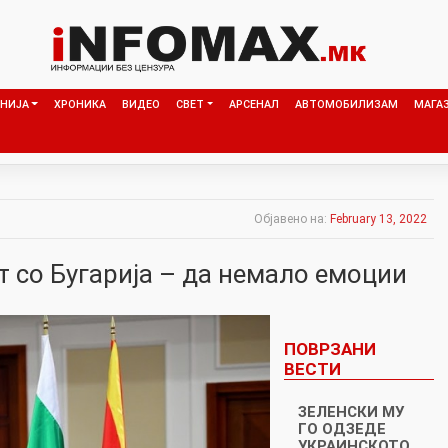
НИЈА
ХРОНИКА
ВИДЕО
СВЕТ
АРСЕНАЛ
АВТОМОБИЛИЗАМ
МАГА
Објавено на:
February 13, 2022
т со Бугарија – да немало емоции
ПОВРЗАНИ
ВЕСТИ
ЗЕЛЕНСКИ МУ
ГО ОДЗЕДЕ
УКРАИНСКОТО