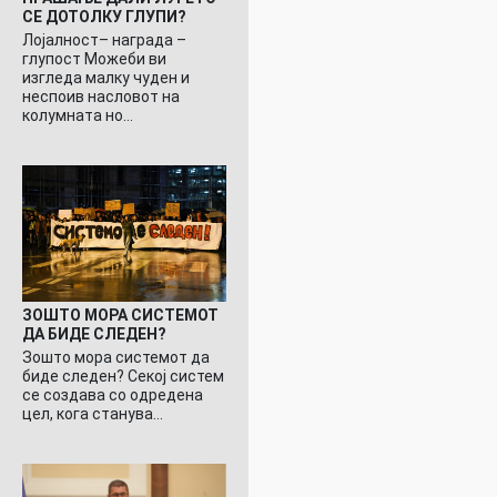
СЕ ДОТОЛКУ ГЛУПИ?
Лојалност– награда –
глупост Можеби ви
изгледа малку чуден и
неспоив насловот на
колумната но…
ЗОШТО МОРА СИСТЕМОТ
ДА БИДЕ СЛЕДЕН?
Зошто мора системот да
биде следен? Секој систем
се создава со одредена
цел, кога станува…