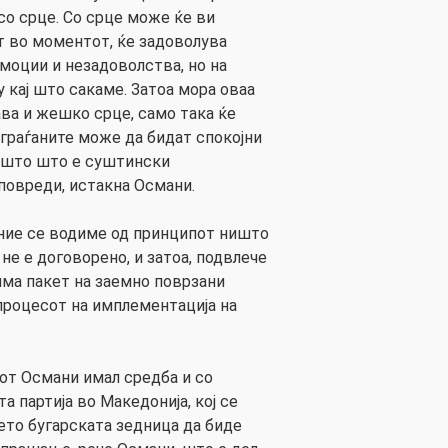
 со срце. Со срце може ќе ви
т во моментот, ќе задоволува
моции и незадоволства, но на
у кај што сакаме. Затоа мора оваа
ава и жешко срце, само така ќе
 граѓаните може да бидат спокојни
ишто што е суштински
 повреди, истакна Османи.
ние се водиме од принципот ништо
 не е договорено, и затоа, подвлече
има пакет на заемно поврзани
процесот на имплементација на
от Османи имал средба и со
а партија во Македонија, кој се
ето бугарската зедница да биде