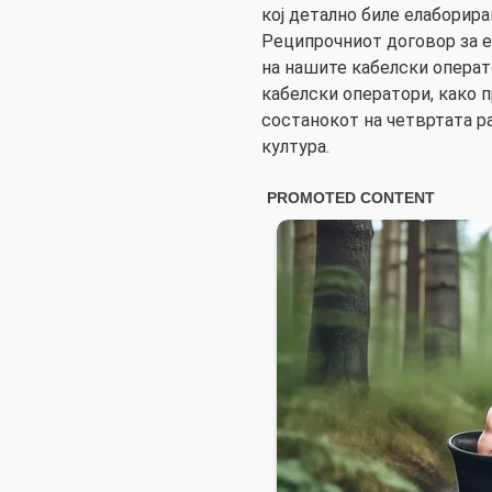
кој детално биле елаборира
Реципрочниот договор за е
на нашите кабелски операт
кабелски оператори, како 
состанокот на четвртата ра
култура.