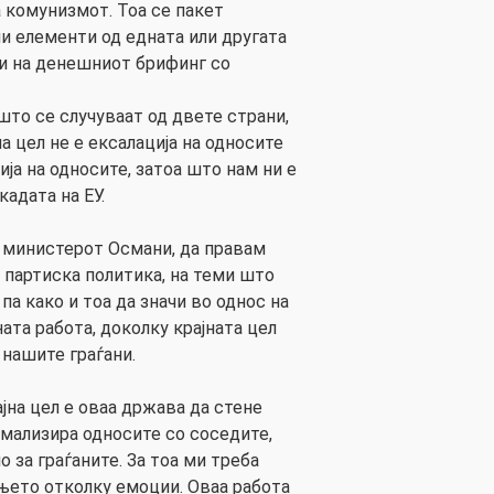
а комунизмот. Тоа се пакет
и елементи од едната или другата
и на денешниот брифинг со
што се случуваат од двете страни,
 цел не е ексалација на односите
ија на односите, затоа што нам ни е
кадата на ЕУ.
 министерот Османи, да правам
 партиска политика, на теми што
па како и тоа да значи во однос на
ата работа, доколку крајната цел
 нашите граѓани.
ајна цел е оваа држава да стене
рмализира односите со соседите,
о за граѓаните. За тоа ми треба
њето отколку емоции. Оваа работа