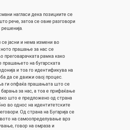
мани нагласи дека позициите се
 што рече, затоа се овие разговори
и решенија.
се јасни и нема измени во
жното прашање за нас се
о преговарачката рамка како
 е прашањето на бугарската
донија и тоа го идентификува на
еба да се движи овој процес.
а ги опфаќа прашањата што се
 барања за нас, а тоа е прифаќање
како што е предложено од страна
бно во однос на идентитетските
еговори. Од страна на Бугарија се
авото на самоопределување врз
вање, говор на омраза и