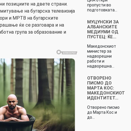
ни позициите на двете страни.
пропусти во
подготовката…
митување на бугарска телевизија
ори и МРТВ на бугарските
МУЦУНСКИ ЗА
прашање ќе се разговара и на
АЛБАНСКИТЕ
МЕДИУМИ ОД
ботна група за образование и
ПУСТЕЦ: ЌЕ…
Македонскиот
министер за
надворешни
работи и
надворешна…
ОТВОРЕНО
ПИСМО ДО
МАРТА КОС:
МАКЕДОНСКИОТ
ИДЕНТИТЕТ…
Отворено писмо
до Марта Кос и
до…