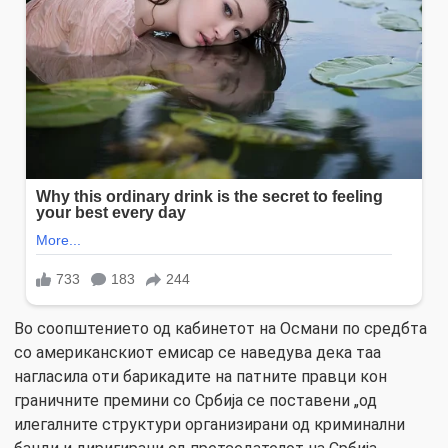
Во соопштението од кабинетот на Османи по средбта
со американскиот емисар се наведува дека таа
нагласила оти барикадите на патните правци кон
граничните премини со Србија се поставени „од
илегалните структури организирани од криминални