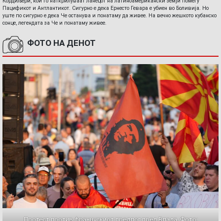
Кордиљери, кои го наткрилуваат ланецот на латиноамерикански земји помеѓу
Пацификот и Антлантикот. Сигурно е дека Ернесто Гевара е убиен во Боливија. Но
уште по сигурно е дека Че останува и понатаму да живее. На вечно жешкото кубанско
сонце, легендата за Че и понатаму живее.
ФОТО НА ДЕНОТ
Протест против францускиот предлог пред Влада. Фото: