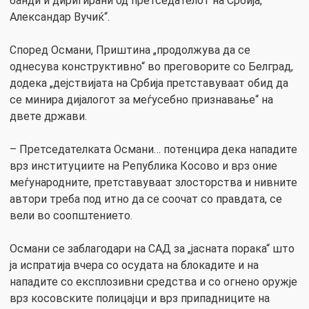
банди и диригирани од претседателот на Србија,
Александар Вучиќ“.
Според Османи, Приштина „продолжува да се
однесува конструктивно“ во преговорите со Белград,
додека „дејствијата на Србија претставуваат обид да
се минира дијалогот за меѓусебно признавање“ на
двете држави.
– Претседателката Османи… потенцира дека нападите
врз институциите на Република Косово и врз оние
меѓународните, претставуваат злосторства и нивните
автори треба под итно да се соочат со правдата, се
вели во соопштението.
Османи се заблагодари на САД за „јасната порака“ што
ја испратија вчера со осудата на блокадите и на
нападите со експлозивни средства и со огнено оружје
врз косовските полицајци и врз припадниците на