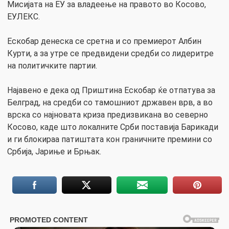
Мисијата на ЕУ за владеење на правото во Косово,
ЕУЛЕКС.
Ескобар денеска се сретна и со премиерот Албин
Курти, а за утре се предвидени средби со лидеритре
на политичките партии.
Најавено е дека од Приштина Ескобар ќе отпатува за
Белград, на средби со тамошниот државен врв, а во
врска со најновата криза предизвикана во северно
Косово, каде што локалните Срби поставија Барикади
и ги блокираа патиштата кон граничните премини со
Србија, Јариње и Брњак.