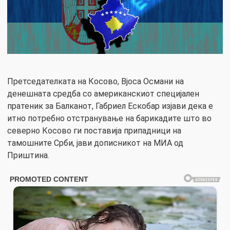
Претседателката на Косово, Вјоса Османи на
денешната средба со американскиот специјален
пратеник за Балканот, Габриел Ескобар изјави дека е
итно потребно отстранување на барикадите што во
северно Косово ги поставија припадници на
тамошните Срби, јави дописникот на МИА од
Приштина.