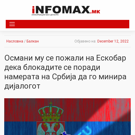
Skip
to
content
Насловна
/
Балкан
Објавено на:
December 12, 2022
Османи му се пожали на Ескобар
дека блокадите се поради
намерата на Србија да го минира
дијалогот