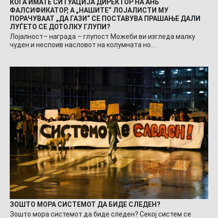
КОГА ИМАТЕ СИТУАЦИЈА ДИРЕКТОР НА АНБ
ФАЛСИФИКАТОР, А „НАШИТЕ“ ЛОЈАЛИСТИ МУ
ПОРАЧУВААТ „ДА ГАЗИ“ СЕ ПОСТАВУВА ПРАШАЊЕ ДАЛИ
ЛУЃЕТО СЕ ДОТОЛКУ ГЛУПИ?
Лојалност– награда – глупост Можеби ви изгледа малку
чуден и неспоив насловот на колумната но…
ЗОШТО МОРА СИСТЕМОТ ДА БИДЕ СЛЕДЕН?
Зошто мора системот да биде следен? Секој систем се