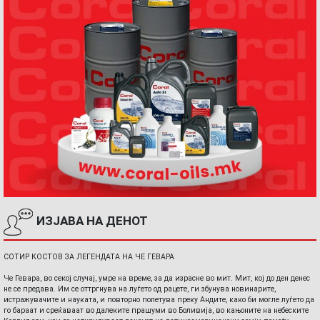
ИЗЈАВА НА ДЕНОТ
СОТИР КОСТОВ ЗА ЛЕГЕНДАТА НА ЧЕ ГЕВАРА
Че Гевара, во секој случај, умре на време, за да израсне во мит. Мит, кој до ден денес
не се предава. Им се оттргнува на луѓето од рацете, ги збунува новинарите,
истражувачите и науката, и повторно полетува преку Андите, како би могле луѓето да
го бараат и среќаваат во далеките прашуми во Боливија, во кањоните на небеските