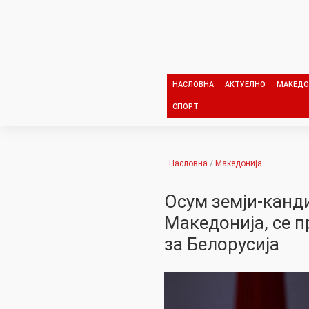
Skip
to
content
НАСЛОВНА
АКТУЕЛНО
МАКЕДО
СПОРТ
Насловна
/
Македонија
Осум земји-канди
Македонија, се п
за Белорусија