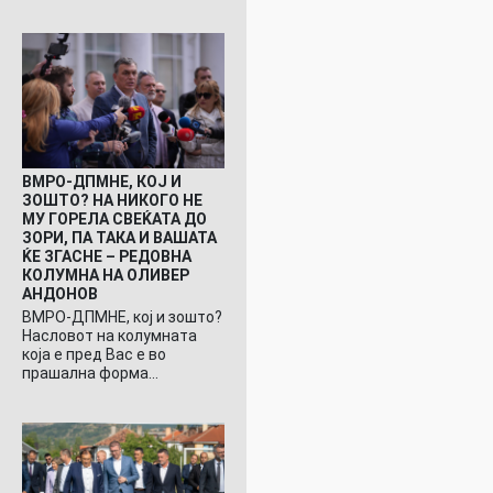
ВМРО-ДПМНЕ, КОЈ И
ЗОШТО? НА НИКОГО НЕ
МУ ГОРЕЛА СВЕЌАТА ДО
ЗОРИ, ПА ТАКА И ВАШАТА
ЌЕ ЗГАСНЕ – РЕДОВНА
КОЛУМНА НА ОЛИВЕР
АНДОНОВ
ВМРО-ДПМНЕ, кој и зошто?
Насловот на колумната
која е пред Вас е во
прашална форма…