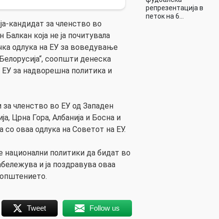
репрезентација в
петок на 6…
ја-кандидат за членство во
 Балкан која не ја почитувала
ка одлука на ЕУ за воведување
Белорусија“, соопшти денеска
 ЕУ за надворешна политика и
 за членство во ЕУ од Западен
а, Црна Гора, Албанија и Босна и
а со оваа одлука на Советот на ЕУ.
е национални политики да бидат во
забележува и ја поздравува оваа
оопштението.
Tweet
Follow us