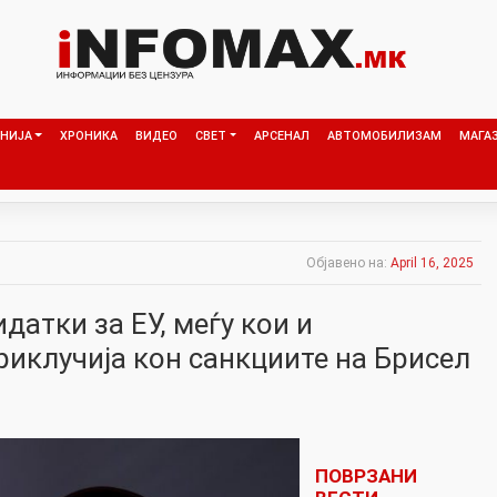
НИЈА
ХРОНИКА
ВИДЕО
СВЕТ
АРСЕНАЛ
АВТОМОБИЛИЗАМ
МАГА
Објавено на:
April 16, 2025
датки за ЕУ, меѓу кои и
риклучија кон санкциите на Брисел
ПОВРЗАНИ