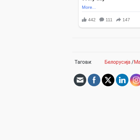
Тагови:
Белорусија
/
Ма