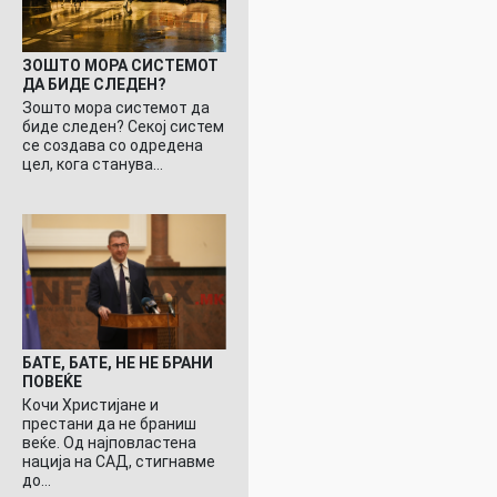
ЗОШТО МОРА СИСТЕМОТ
ДА БИДЕ СЛЕДЕН?
Зошто мора системот да
биде следен? Секој систем
се создава со одредена
цел, кога станува…
БАТЕ, БАТЕ, НЕ НЕ БРАНИ
ПОВЕЌЕ
Кочи Христијане и
престани да не браниш
веќе. Од најповластена
нација на САД, стигнавме
до…