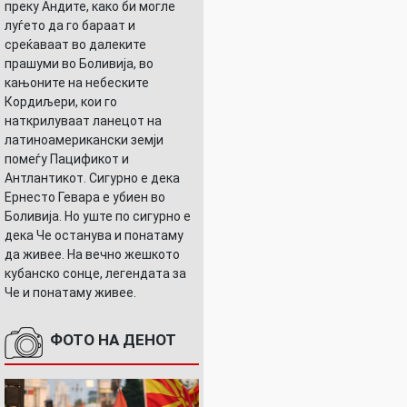
преку Андите, како би могле
луѓето да го бараат и
среќаваат во далеките
прашуми во Боливија, во
кањоните на небеските
Кордиљери, кои го
наткрилуваат ланецот на
УШНИЦАТА
латиноамерикански земји
помеѓу Пацификот и
Антлантикот. Сигурно е дека
Ернесто Гевара е убиен во
Боливија. Но уште по сигурно е
дека Че останува и понатаму
да живее. На вечно жешкото
кубанско сонце, легендата за
Че и понатаму живее.
ФОТО НА ДЕНОТ