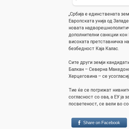
„Србија е единствената зем
Европската унија од Западен
новата надворешнополитич
дополнителни санкции кон 
високата претставничка на
безбедност Каја Калас.
Сите други земји кандидати
Балкан – Северна Македониј
Херцеговина – се усогласиј
Тие ќе се погрижат нивнит
согласност со ова, а ЕУ ја 
посветеност, се вели во с
Share on Facebook