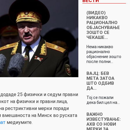
ВЕСТИ
(ВИДЕО)
НИКАКВО
РАЦИОНАЛНО
ОБЈАСНУВАЊЕ
ЗОШТО СЕ
ЧЕКАШЕ…
Нема никакво
рационално
објаснение зошто
после полни…
ВАЈЦ: БЕВ
МЕТА ЗАТОА
ШТО ОДБИВ
ДА…
а додаде 25 физички и седум правни
Тој се пожали
окот на физички и правни лица,
дека бил цел на…
 на рестриктивни мерки поради
ВАЖНО
 и вмешаноста на Минск во руската
ИЗВЕСТУВАЊЕ:
аат
медиумите.
АХВ СО НОВИ
МЕРКИ ЗА…