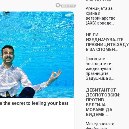
Агенцијата за
храна и
ветеринарство
(АХВ) воведе…
НЕ ГИ
ИЗЕДНАЧУВАЈТЕ
ПРАЗНИЦИТЕ:ЗАД
Е ЗА СПОМЕН…
Граѓаните
честопати ги
изедначуваат
празниците
Задушница и…
ДЕБИТАНТОТ
ДЕСПОТОВСКИ:
ПРОТИВ
БЕЛГИЈА
МОРАМЕ ДА
БИДЕМЕ…
Македонската
фудбалска