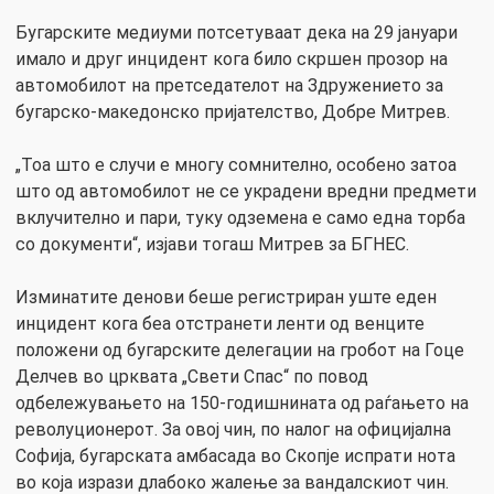
Бугарските медиуми потсетуваат дека на 29 јануари
имало и друг инцидент кога било скршен прозор на
автомобилот на претседателот на Здружението за
бугарско-македонско пријателство, Добре Митрев.
„Тоа што е случи е многу сомнително, особено затоа
што од автомобилот не се украдени вредни предмети
вклучително и пари, туку одземена е само една торба
со документи“, изјави тогаш Митрев за БГНЕС.
Изминатите денови беше регистриран уште еден
инцидент кога беа отстранети ленти од венците
положени од бугарските делегации на гробот на Гоце
Делчев во црквата „Свети Спас“ по повод
одбележувањето на 150-годишнината од раѓањето на
револуционерот. За овој чин, по налог на официјална
Софија, бугарската амбасада во Скопје испрати нота
во која изрази длабоко жалење за вандалскиот чин.