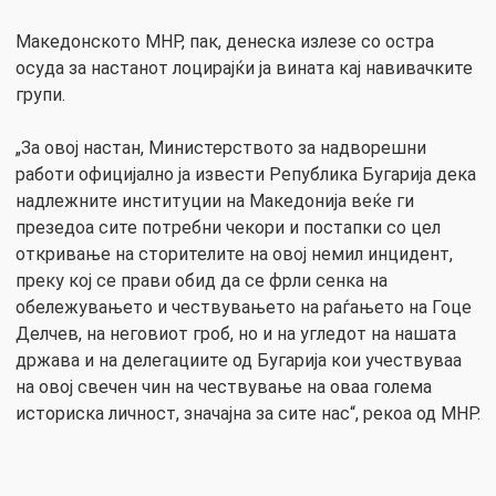
Македонското МНР, пак, денеска излезе со остра
осуда за настанот лоцирајќи ја вината кај навивачките
групи.
„За овој настан, Министерството за надворешни
работи официјално ја извести Република Бугарија дека
надлежните институции на Македонија веќе ги
презедоа сите потребни чекори и постапки со цел
откривање на сторителите на овој немил инцидент,
преку кој се прави обид да се фрли сенка на
обележувањето и чествувањето на раѓањето на Гоце
Делчев, на неговиот гроб, но и на угледот на нашата
држава и на делегациите од Бугарија кои учествуваа
на овој свечен чин на чествување на оваа голема
историска личност, значајна за сите нас“, рекоа од МНР.