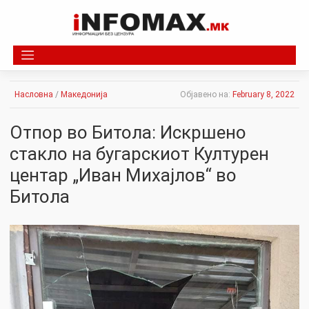
Skip
to
content
Насловна
/
Македонија
Објавено на:
February 8, 2022
Отпор во Битола: Искршено
стакло на бугарскиот Културен
центар „Иван Михајлов“ во
Битола