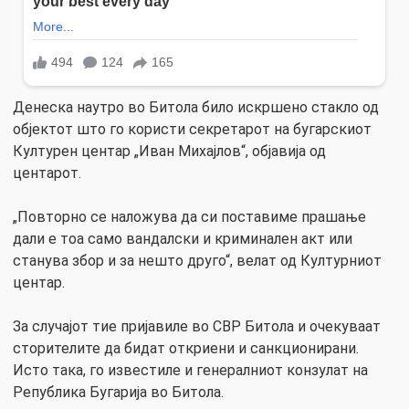
Денеска наутро во Битола било искршено стакло од
објектот што го користи секретарот на бугарскиот
Културен центар „Иван Михајлов“, објавија од
центарот.
„Повторно се наложува да си поставиме прашање
дали е тоа само вандалски и криминален акт или
станува збор и за нешто друго“, велат од Културниот
центар.
За случајот тие пријавиле во СВР Битола и очекуваат
сторителите да бидат откриени и санкционирани.
Исто така, го известиле и генералниот конзулат на
Република Бугарија во Битола.