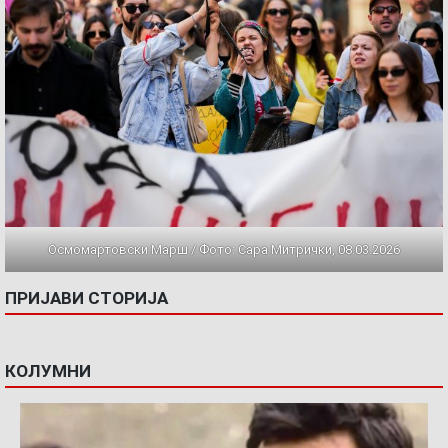
Осмомартовски Марш / Фото: Сара Митрички, 08.03.2026
ПРИЈАВИ СТОРИЈА
КОЛУМНИ