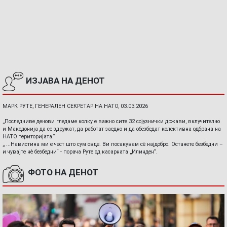
ИЗЈАВА НА ДЕНОТ
МАРК РУТЕ, ГЕНЕРАЛЕН СЕКРЕТАР НА НАТО, 03.03.2026
„Последниве денови гледаме колку е важно сите 32 сојузнички држави, вклучително
и Македонија да се здружат, да работат заедно и да обезбедат колективна одбрана на
НАТО територијата.“
„ ...Навистина ми е чест што сум овде. Ви посакувам сè најдобро. Останете безбедни –
и чувајте нè безбедни“ - порача Руте од касарната „Илинден“.
ФОТО НА ДЕНОТ