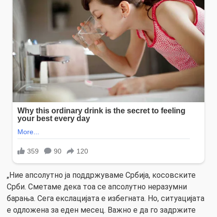
„Ние апсолутно ја поддржуваме Србија, косовските
Срби. Сметаме дека тоа се апсолутно неразумни
барања. Сега екслацијата е избегната. Но, ситуацијата
е одложена за еден месец. Важно е да го задржите