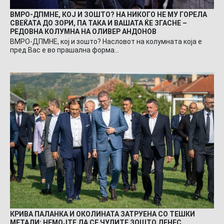
ВМРО-ДПМНЕ, КОЈ И ЗОШТО? НА НИКОГО НЕ МУ ГОРЕЛА
СВЕЌАТА ДО ЗОРИ, ПА ТАКА И ВАШАТА ЌЕ ЗГАСНЕ –
РЕДОВНА КОЛУМНА НА ОЛИВЕР АНДОНОВ
ВМРО-ДПМНЕ, кој и зошто? Насловот на колумната која е
пред Вас е во прашална форма…
КРИВА ПАЛАНКА И ОКОЛИНАТА ЗАТРУЕНА СО ТЕШКИ
МЕТАЛИ: НЕМОЈТЕ ДА СЕ ЧУДИТЕ ЗОШТО ДЕНЕС