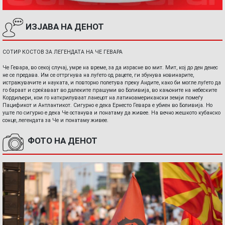
ИЗЈАВА НА ДЕНОТ
СОТИР КОСТОВ ЗА ЛЕГЕНДАТА НА ЧЕ ГЕВАРА
Че Гевара, во секој случај, умре на време, за да израсне во мит. Мит, кој до ден денес
не се предава. Им се оттргнува на луѓето од рацете, ги збунува новинарите,
истражувачите и науката, и повторно полетува преку Андите, како би могле луѓето да
го бараат и среќаваат во далеките прашуми во Боливија, во кањоните на небеските
Кордиљери, кои го наткрилуваат ланецот на латиноамерикански земји помеѓу
Пацификот и Антлантикот. Сигурно е дека Ернесто Гевара е убиен во Боливија. Но
уште по сигурно е дека Че останува и понатаму да живее. На вечно жешкото кубанско
сонце, легендата за Че и понатаму живее.
ФОТО НА ДЕНОТ