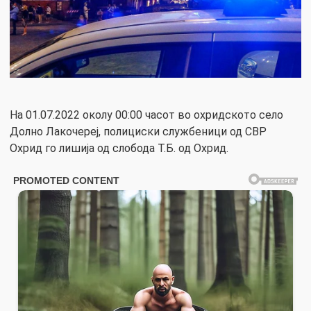
На 01.07.2022 околу 00:00 часот во охридското село
Долно Лакочереј, полициски службеници од СВР
Охрид го лишија од слобода Т.Б. од Охрид.