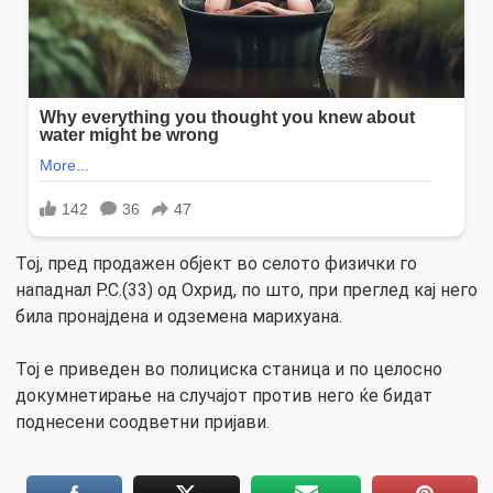
Тој, пред продажен објект во селото физички го
нападнал Р.С.(33) од Охрид, по што, при преглед кај него
била пронајдена и одземена марихуана.
Тој е приведен во полициска станица и по целосно
докумнетирање на случајот против него ќе бидат
поднесени соодветни пријави.