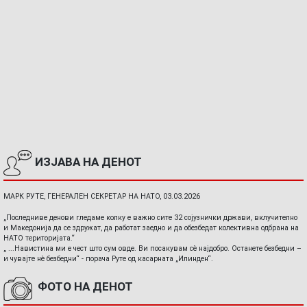
ИЗЈАВА НА ДЕНОТ
МАРК РУТЕ, ГЕНЕРАЛЕН СЕКРЕТАР НА НАТО, 03.03.2026
„Последниве денови гледаме колку е важно сите 32 сојузнички држави, вклучително
и Македонија да се здружат, да работат заедно и да обезбедат колективна одбрана на
НАТО територијата.“
„ ...Навистина ми е чест што сум овде. Ви посакувам сè најдобро. Останете безбедни –
и чувајте нè безбедни“ - порача Руте од касарната „Илинден“.
ФОТО НА ДЕНОТ