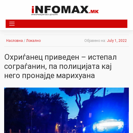
Skip
to
content
Насловна
/
Локално
Објавено на:
July 1, 2022
Охриѓанец приведен – истепал
сограѓанин, па полицијата кај
него пронајде марихуана