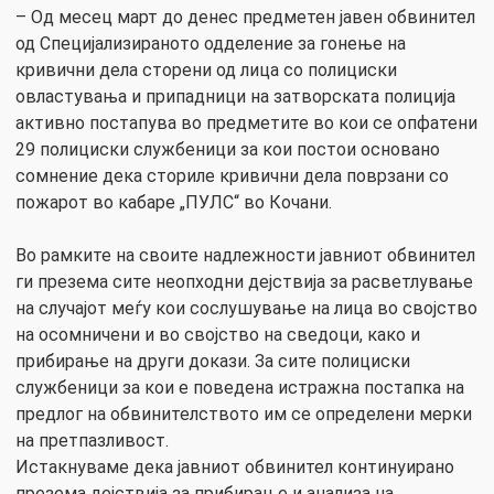
– Од месец март до денес предметен јавен обвинител
од Специјализираното одделение за гонење на
кривични дела сторени од лица со полициски
овластувања и припадници на затворската полиција
активно постапува во предметите во кои се опфатени
29 полициски службеници за кои постои основано
сомнение дека сториле кривични дела поврзани со
пожарот во кабаре „ПУЛС“ во Кочани.
Во рамките на своите надлежности јавниот обвинител
ги презема сите неопходни дејствија за расветлување
на случајот меѓу кои сослушување на лица во својство
на осомничени и во својство на сведоци, како и
прибирање на други докази. За сите полициски
службеници за кои е поведена истражна постапка на
предлог на обвинителството им се определени мерки
на претпазливост.
Истакнуваме дека јавниот обвинител континуирано
презема дејствија за прибирање и анализа на