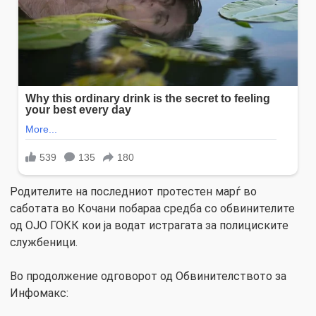
Родителите на последниот протестен марѓ во
саботата во Кочани побараа средба со обвинителите
од ОЈО ГОКК кои ја водат истрагата за полициските
службеници.
Во продолжение одговорот од Обвинителството за
Инфомакс: