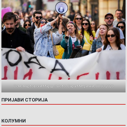
Осмомартовски Марш / Фото: Сара Митрички, 08.03.2026
ПРИЈАВИ СТОРИЈА
КОЛУМНИ