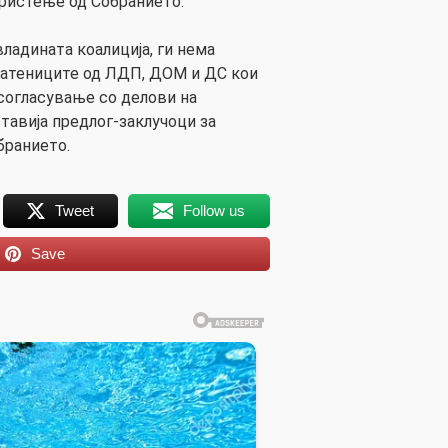
ристење од Собранието.
владината коалиција, ги нема
ратениците од ЛДП, ДОМ и ДС кои
есогласување со делови на
тавија предлог-заклучоци за
бранието.
Tweet
Follow us
Save