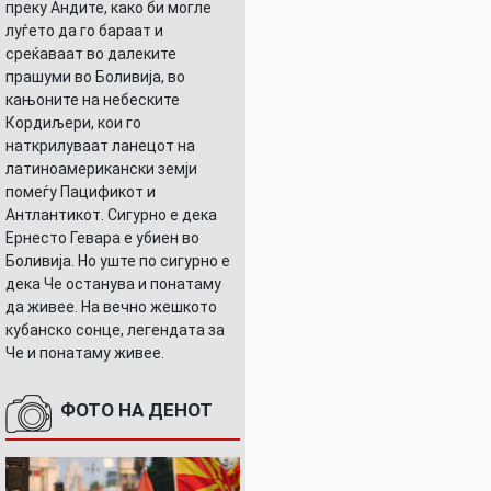
преку Андите, како би могле
луѓето да го бараат и
среќаваат во далеките
прашуми во Боливија, во
кањоните на небеските
Кордиљери, кои го
наткрилуваат ланецот на
латиноамерикански земји
помеѓу Пацификот и
Антлантикот. Сигурно е дека
Ернесто Гевара е убиен во
Боливија. Но уште по сигурно е
дека Че останува и понатаму
да живее. На вечно жешкото
кубанско сонце, легендата за
Че и понатаму живее.
ФОТО НА ДЕНОТ