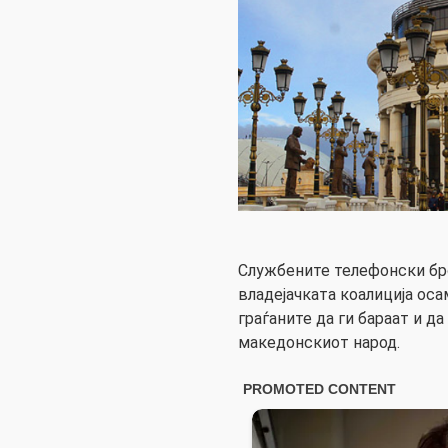
Службените телефонски бр
владејачката коалиција оса
граѓаните да ги бараат и да
македонскиот народ.