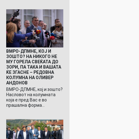
ВМРО-ДПМНЕ, КОЈ И
ЗОШТО? НА НИКОГО НЕ
МУ ГОРЕЛА СВЕЌАТА ДО
ЗОРИ, ПА ТАКА И ВАШАТА
ЌЕ ЗГАСНЕ – РЕДОВНА
КОЛУМНА НА ОЛИВЕР
АНДОНОВ
ВМРО-ДПМНЕ, кој и зошто?
Насловот на колумната
која е пред Вас е во
прашална форма…