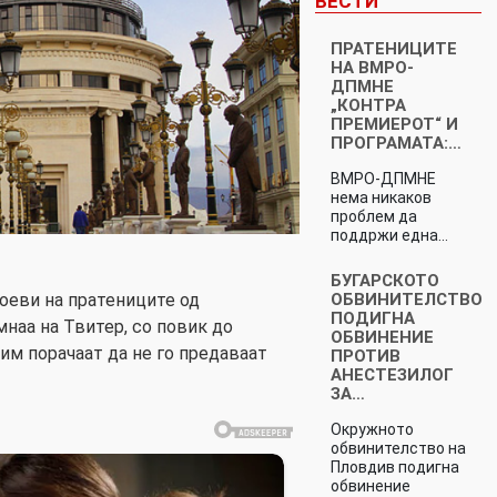
ВЕСТИ
ПРАТЕНИЦИТЕ
НА ВМРО-
ДПМНЕ
„КОНТРА
ПРЕМИЕРОТ“ И
ПРОГРАМАТА:…
ВМРО-ДПМНЕ
нема никаков
проблем да
поддржи една…
БУГАРСКОТО
ОБВИНИТЕЛСТВО
оеви на пратениците од
ПОДИГНА
мнаа на Твитер, со повик до
ОБВИНЕНИЕ
 им порачаат да не го предаваат
ПРОТИВ
АНЕСТЕЗИЛОГ
ЗА…
Окружното
обвинителство на
Пловдив подигна
обвинение