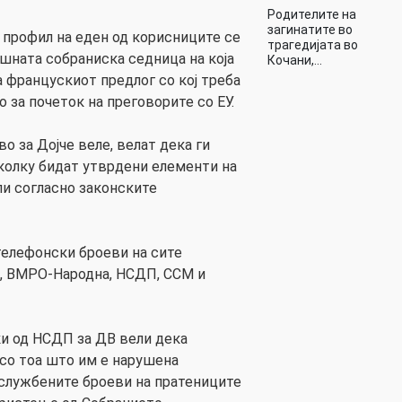
Родителите на
загинатите во
н профил на еден од корисниците се
трагедијата во
ешната собраниска седница на која
Кочани,…
а францускиот предлог со кој треба
о за почеток на преговорите со ЕУ.
 за Дojче веле, велат дека ги
колку бидат утврдени елементи на
пи согласно законските
телефонски броеви на сите
, ВМРО-Народна, НСДП, ССМ и
и од НСДП за ДВ вели дека
 со тоа што им е нарушена
 службените броеви на пратениците