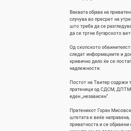
Ваквата објава на привате
случува во пресрет на утр
што треба да се разгледув
да се тргне бугарското вет
Од скопското обвинителство
следат информациите и до
кривично дело ќе се поста
надлежности.
Постот на Твитер содржи 
пратеници од СДСМ, ДПТМ
еден „независен“.
Пратеникот Горан Мисовск
штетата е веќе направена,
приватноста и се објавени