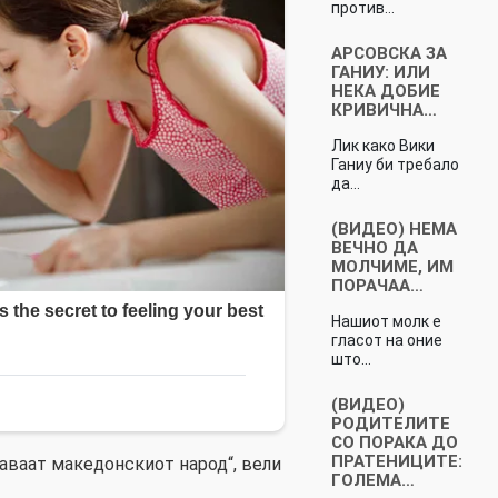
против…
АРСОВСКА ЗА
ГАНИУ: ИЛИ
НЕКА ДОБИЕ
КРИВИЧНА…
Лик како Вики
Ганиу би требало
да…
(ВИДЕО) НЕМА
ВЕЧНО ДА
МОЛЧИМЕ, ИМ
ПОРАЧАА…
Нашиот молк е
гласот на оние
што…
(ВИДЕО)
РОДИТЕЛИТЕ
СО ПОРАКА ДО
ПРАТЕНИЦИТЕ:
даваат македонскиот народ“, вели
ГОЛЕМА…