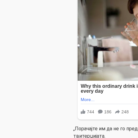
„Порачајте им да не го пре
твитерџијата.