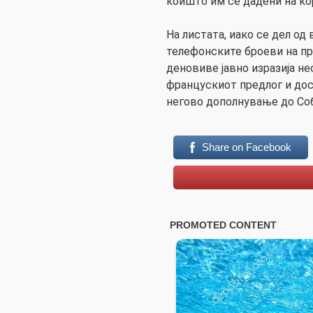
коишто им се дадени на ко
На листата, иако се дел од 
телефонските броеви на п
деновиве јавно изразија н
францускиот предлог и дос
негово дополнување до Со
Share on Facebook