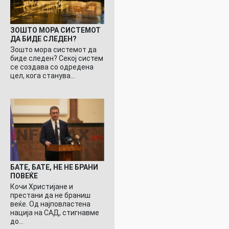
ЗОШТО МОРА СИСТЕМОТ
ДА БИДЕ СЛЕДЕН?
Зошто мора системот да
биде следен? Секој систем
се создава со одредена
цел, кога станува…
БАТЕ, БАТЕ, НЕ НЕ БРАНИ
ПОВЕЌЕ
Кочи Христијане и
престани да не браниш
веќе. Од најповластена
нација на САД, стигнавме
до…