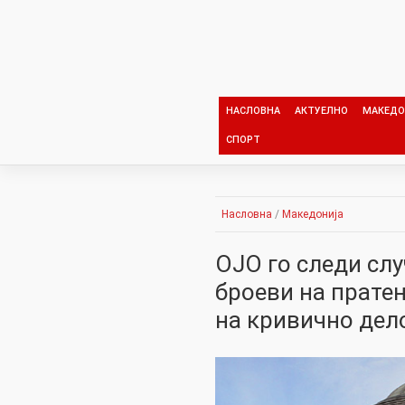
Skip
to
content
НАСЛОВНА
АКТУЕЛНО
МАКЕДО
СПОРТ
Насловна
/
Македонија
ОЈО го следи слу
броеви на пратен
на кривично дело