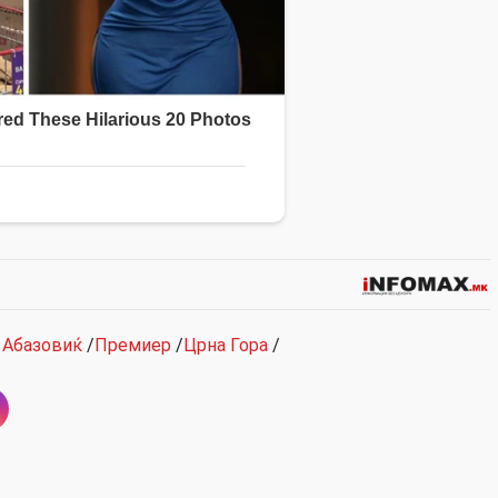
 Абазовиќ
/
Премиер
/
Црна Гора
/