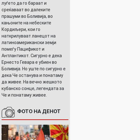
луѓето да го бараат и
среќаваат во далеките
прашуми во Боливија, во
кањоните на небеските
Кордиљери, кои го
наткрилуваат ланецот на
латиноамерикански земји
помеѓу Пацификот и
Антлантикот. Сигурно е дека
Ернесто Гевара е убиен во
Боливија. Но уште по сигурно е
дека Че останува и понатаму
да живее. На вечно жешкото
кубанско сонце, легендата за
Че и понатаму живее.
ФОТО НА ДЕНОТ