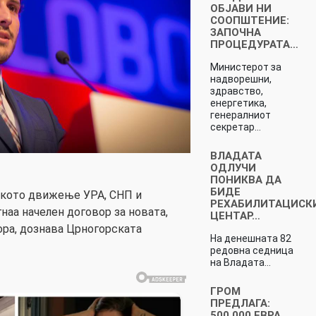
ОБЈАВИ НИ
СООПШТЕНИЕ:
ЗАПОЧНА
ПРОЦЕДУРАТА…
Министерот за
надворешни,
здравство,
енергетика,
генералниот
секретар…
ВЛАДАТА
ОДЛУЧИ
ПОНИКВА ДА
БИДЕ
ското движење УРА, СНП и
РЕХАБИЛИТАЦИСК
наа начелен договор за новата,
ЦЕНТАР…
ора, дознава Црногорската
На денешната 82
редовна седница
на Владата…
ГРОМ
ПРЕДЛАГА:
500.000 ЕВРА