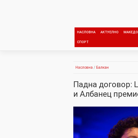
Skip
to
content
НАСЛОВНА
АКТУЕЛНО
МАКЕДО
СПОРТ
Насловна
/
Балкан
Падна договор: 
и Албанец преми