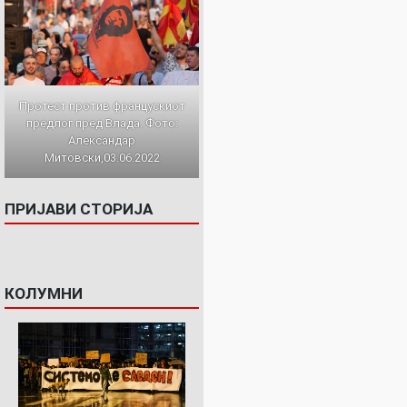
Протест против францускиот
предлог пред Влада. Фото:
Александар
Митовски,03.06.2022
ПРИЈАВИ СТОРИЈА
КОЛУМНИ