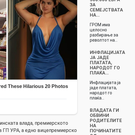
ЗА
СЕМЕЈСТВАТА
НА…
ГРОМ има
целосно
разбирање за
револтот на…
ИНФЛАЦИЈАТА
ЈА ЈАДЕ
ПЛАТАТА,
НАРОДОТ ГО
ПЛАЌА…
Инфлацијата ја
јаде платата,
народот го
плаќа…
ВЛАДАТА ГИ
ОБВИНИ
РОДИТЕЛИТЕ
инската влада, премиерското
НА
а ГП УРА, а едно вицепремиерско
ПОЧИНАТИТЕ