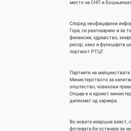
место на СНП и Бошњачката
Според неофицијални инфор
Гора, се разговарало и за 
финансии, здравство, земј
ресор, како и функцијата ш
порталот РТЦГ.
Партиите на малцинствата 
Министерството за капита
општество, човекови права,
Опција е и идниот министе
дипломат од кариера.
Во новата извршна власт, 
фотелјата би останала за н