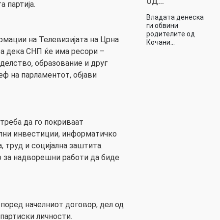
ОД…
 партија.
Владата денеска
ги обвини
родителите од
мации на Телевизијата на Црна
Кочани…
тоа дека СНП ќе има ресори –
оделство, образование и друг
еф на парламентот, објави
треба да го покриваат
лни инвестиции, информатичко
 труд и социјална заштита.
р за надворешни работи да биде
според начелниот договор, дел од
епартиски личности.