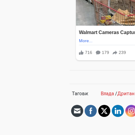
Тагови:
Влада
/
Дритан