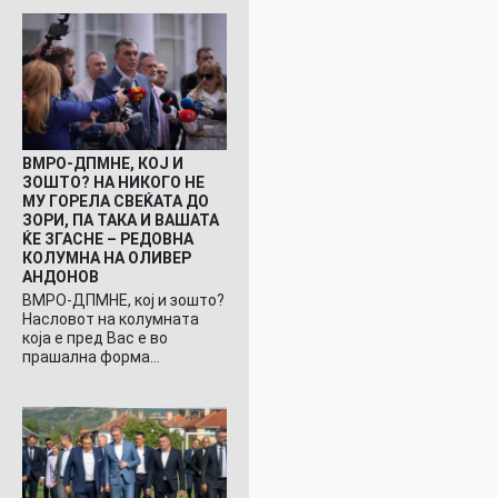
ВМРО-ДПМНЕ, КОЈ И
ЗОШТО? НА НИКОГО НЕ
МУ ГОРЕЛА СВЕЌАТА ДО
ЗОРИ, ПА ТАКА И ВАШАТА
ЌЕ ЗГАСНЕ – РЕДОВНА
КОЛУМНА НА ОЛИВЕР
АНДОНОВ
ВМРО-ДПМНЕ, кој и зошто?
Насловот на колумната
која е пред Вас е во
прашална форма…