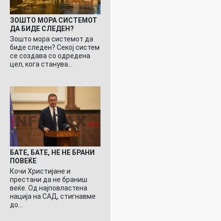
ЗОШТО МОРА СИСТЕМОТ
ДА БИДЕ СЛЕДЕН?
Зошто мора системот да
биде следен? Секој систем
се создава со одредена
цел, кога станува…
БАТЕ, БАТЕ, НЕ НЕ БРАНИ
ПОВЕЌЕ
Кочи Христијане и
престани да не браниш
веќе. Од најповластена
нација на САД, стигнавме
до…