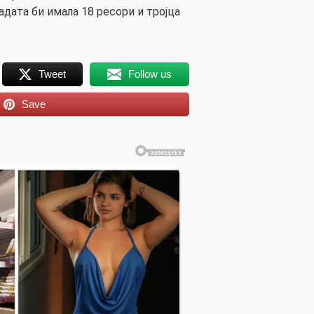
адата би имала 18 ресори и тројца
Tweet
Follow us
Save