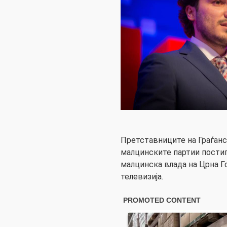
Претставниците на Граѓан
малцинските партии постиг
малцинска влада на Црна Г
телевизија.