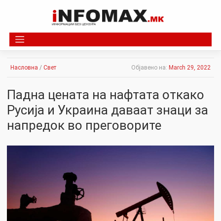
Skip
to
content
Насловна
/
Свет
Објавено на:
March 29, 2022
Падна цената на нафтата откако
Русија и Украина даваат знаци за
напредок во преговорите