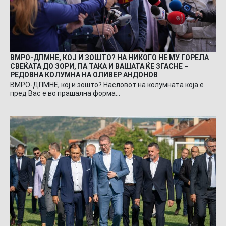
ВМРО-ДПМНЕ, КОЈ И ЗОШТО? НА НИКОГО НЕ МУ ГОРЕЛА
СВЕЌАТА ДО ЗОРИ, ПА ТАКА И ВАШАТА ЌЕ ЗГАСНЕ –
РЕДОВНА КОЛУМНА НА ОЛИВЕР АНДОНОВ
ВМРО-ДПМНЕ, кој и зошто? Насловот на колумната која е
пред Вас е во прашална форма…