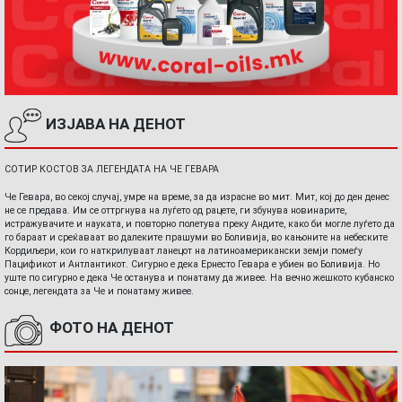
ИЗЈАВА НА ДЕНОТ
СОТИР КОСТОВ ЗА ЛЕГЕНДАТА НА ЧЕ ГЕВАРА
Че Гевара, во секој случај, умре на време, за да израсне во мит. Мит, кој до ден денес
не се предава. Им се оттргнува на луѓето од рацете, ги збунува новинарите,
истражувачите и науката, и повторно полетува преку Андите, како би могле луѓето да
го бараат и среќаваат во далеките прашуми во Боливија, во кањоните на небеските
Кордиљери, кои го наткрилуваат ланецот на латиноамерикански земји помеѓу
Пацификот и Антлантикот. Сигурно е дека Ернесто Гевара е убиен во Боливија. Но
уште по сигурно е дека Че останува и понатаму да живее. На вечно жешкото кубанско
сонце, легендата за Че и понатаму живее.
ФОТО НА ДЕНОТ