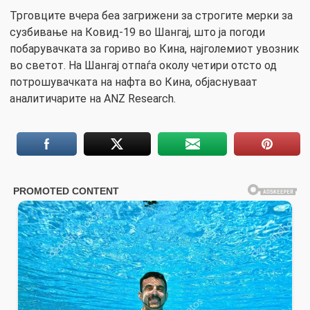
Трговците вчера беа загрижени за строгите мерки за
сузбивање на Ковид-19 во Шангај, што ја погоди
побарувачката за гориво во Кина, најголемиот увозник
во светот. На Шангај отпаѓа околу четири отсто од
потрошувачката на нафта во Кина, објаснуваат
аналитичарите на ANZ Research.