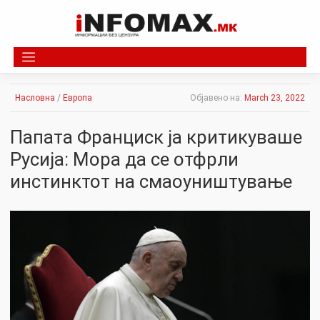
Skip
to
content
Насловна
/
Европа
Објавено на:
March 23, 2022
Папата Франциск ја критикуваше
Русија: Мора да се отфрли
инстинктот на смаоуништување