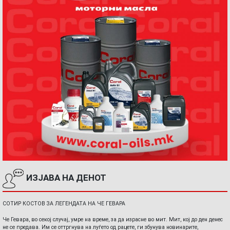
ИЗЈАВА НА ДЕНОТ
СОТИР КОСТОВ ЗА ЛЕГЕНДАТА НА ЧЕ ГЕВАРА
Че Гевара, во секој случај, умре на време, за да израсне во мит. Мит, кој до ден денес
не се предава. Им се оттргнува на луѓето од рацете, ги збунува новинарите,