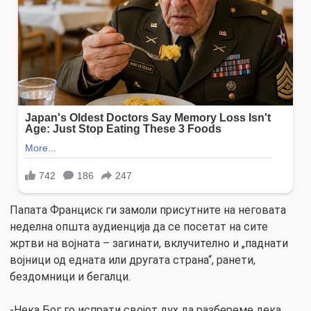
Папата Франциск ги замоли присутните на неговата
неделна општа аудиенција да се посетат на сите
жртви на војната – загинати, вклучително и „паднати
војници од едната или другата страна“, ранети,
бездомници и бегалци.
-Нека Бог го испрати својот дух да разбереме дека