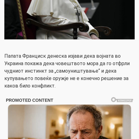
Папата Франциск денеска изјави дека војната во
Украина покажа дека човештвото мора да го отфрли
чудниот инстинкт за „самоуништување“ и дека
купувањето повеќе оружје не е конечно решение за
каков било конфликт.