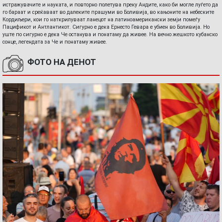
истражувачите и науката, и повторно полетува преку Андите, како би могле луѓето да
го бараат и среќаваат во далеките прашуми во Боливија, во кањоните на небеските
Кордиљери, кои го наткрилуваат ланецот на латиноамерикански земји помеѓу
Пацификот и Антлантикот. Сигурно е дека Ернесто Гевара е убиен во Боливија. Но
уште по сигурно е дека Че останува и понатаму да живее. На вечно жешкото кубанско
сонце, легендата за Че и понатаму живее.
ФОТО НА ДЕНОТ