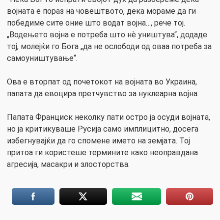
војната е пораз на човештвото, дека мораме да ги
победиме сите оние што водат војна…, рече тој.
„Водењето војна е потреба што нè уништува“, додаде
тој, молејќи го Бога „да не ослободи од оваа потреба за
самоуништување“.
Ова е вторпат од почетокот на војната во Украина,
папата да евоцира претчувство за нуклеарна војна.
Папата Франциск неколку пати остро ја осуди војната,
но ја критикуваше Русија само имплицитно, досега
избегнувајќи да го спомене името на земјата. Тој
притоа ги користеше термините како неоправдана
агресија, масакри и злосторства.