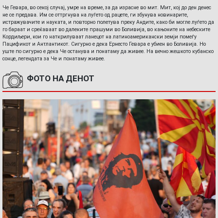
Че Гевара, во секој случај, умре на време, за да израсне во мит. Мит, кој до ден денес
не се предава. Им се оттргнува на луѓето од рацете, ги збунува новинарите,
истражувачите и науката, и повторно полетува преку Андите, како би могле луѓето да
го бараат и среќаваат во далеките прашуми во Боливија, во кањоните на небеските
Кордиљери, кои го наткрилуваат ланецот на латиноамерикански земји помеѓу
Пацификот и Антлантикот. Сигурно е дека Ернесто Гевара е убиен во Боливија. Но
уште по сигурно е дека Че останува и понатаму да живее. На вечно жешкото кубанско
сонце, легендата за Че и понатаму живее.
ФОТО НА ДЕНОТ