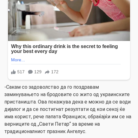
-Сакам со задоволство да го поздравам
заминувањето на бродовите со жито од украинските
пристаништа. Ова покажува дека е можно да се води
дијалог и да се постигнат резултати од кои секој ќе
има корист, рече папата Франциск, обраќајќи им се на
верниците од „Свети Петар“ за време на
традиционалниот празник Ангелус.