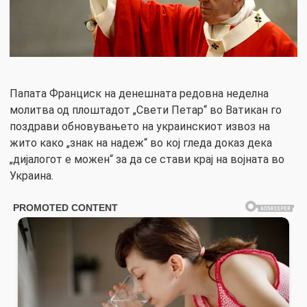
Папата Франциск на денешната редовна неделна
молитва од плоштадот „Свети Петар“ во Ватикан го
поздрави обновувањето на украинскиот извоз на
жито како „знак на надеж“ во кој гледа доказ дека
„дијалогот е можен“ за да се стави крај на војната во
Украина.