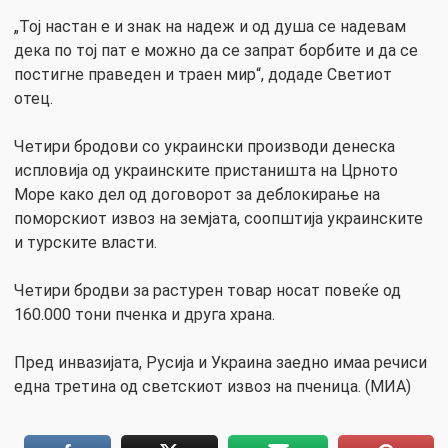
„Тој настан е и знак на надеж и од душа се надевам
дека по тој пат е можно да се запрат борбите и да се
постигне праведен и траен мир“, додаде Светиот
отец.
Четири бродови со украински производи денеска
испловија од украинските пристаништа на Црното
Море како дел од договорот за деблокирање на
поморскиот извоз на земјата, соопштија украинските
и турските власти.
Четири бродви за растурен товар носат повеќе од
160.000 тони пченка и друга храна.
Пред инвазијата, Русија и Украина заедно имаа речиси
една третина од светскиот извоз на пченица. (МИА)