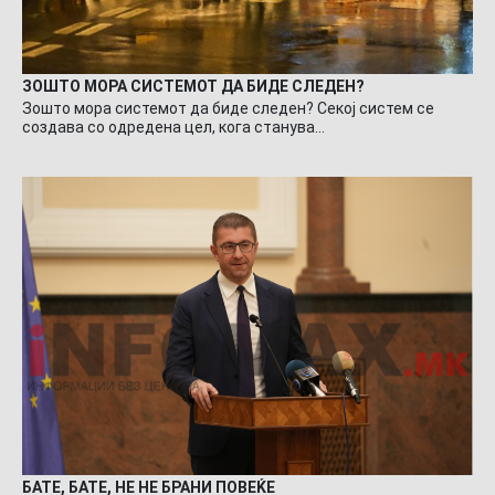
ЗОШТО МОРА СИСТЕМОТ ДА БИДЕ СЛЕДЕН?
Зошто мора системот да биде следен? Секој систем се
создава со одредена цел, кога станува…
БАТЕ, БАТЕ, НЕ НЕ БРАНИ ПОВЕЌЕ