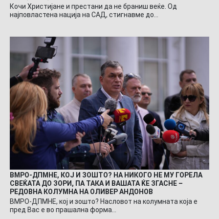
Кочи Христијане и престани да не браниш веќе. Од
најповластена нација на САД, стигнавме до…
ВМРО-ДПМНЕ, КОЈ И ЗОШТО? НА НИКОГО НЕ МУ ГОРЕЛА
СВЕЌАТА ДО ЗОРИ, ПА ТАКА И ВАШАТА ЌЕ ЗГАСНЕ –
РЕДОВНА КОЛУМНА НА ОЛИВЕР АНДОНОВ
ВМРО-ДПМНЕ, кој и зошто? Насловот на колумната која е
пред Вас е во прашална форма…