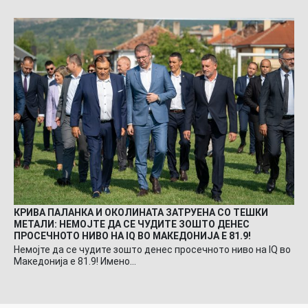
КРИВА ПАЛАНКА И ОКОЛИНАТА ЗАТРУЕНА СО ТЕШКИ
МЕТАЛИ: НЕМОЈТЕ ДА СЕ ЧУДИТЕ ЗОШТО ДЕНЕС
ПРОСЕЧНОТО НИВО НА IQ ВО МАКЕДОНИЈА Е 81.9!
Немојте да се чудите зошто денес просечното ниво на IQ во
Македонија е 81.9! Имено…