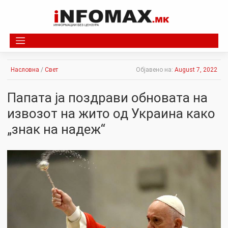
Skip
to
content
Насловна
/
Свет
Објавено на:
August 7, 2022
Папата ја поздрави обновата на
извозот на жито од Украина како
„знак на надеж“