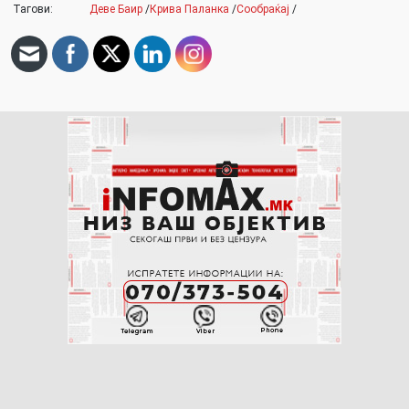
Тагови:
Деве Баир
/
Крива Паланка
/
Сообраќај
/