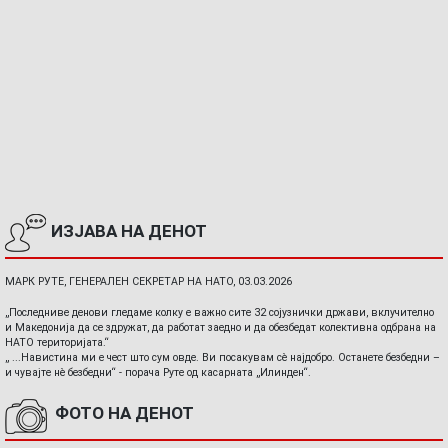
ИЗЈАВА НА ДЕНОТ
МАРК РУТЕ, ГЕНЕРАЛЕН СЕКРЕТАР НА НАТО, 03.03.2026
„Последниве денови гледаме колку е важно сите 32 сојузнички држави, вклучително
и Македонија да се здружат, да работат заедно и да обезбедат колективна одбрана на
НАТО територијата.“
„ ...Навистина ми е чест што сум овде. Ви посакувам сè најдобро. Останете безбедни –
и чувајте нè безбедни“ - порача Руте од касарната „Илинден“.
ФОТО НА ДЕНОТ