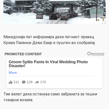
Македонија пат информира дека патниот правец
Крива Паланка-Деве Баир е пуштен во сообраќај.
Тие велат дека останува само забраната за тешки
товарни возила.