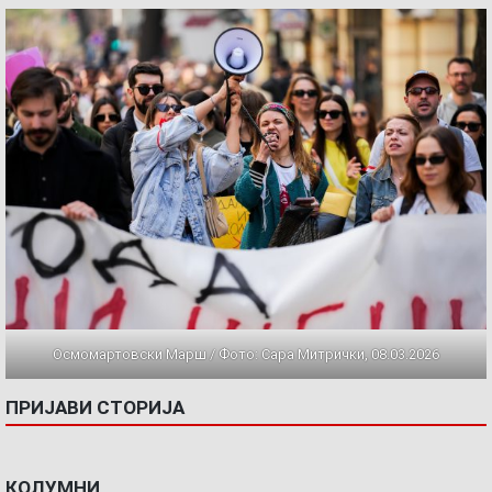
Осмомартовски Марш / Фото: Сара Митрички, 08.03.2026
ПРИЈАВИ СТОРИЈА
КОЛУМНИ