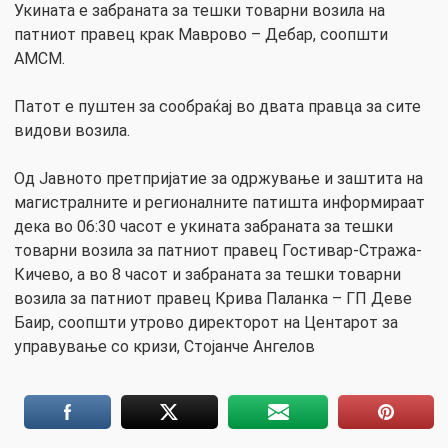
Укината е забраната за тешки товарни возила на
патниот правец крак Маврово – Дебар, соопшти
АМСМ.
Патот е пуштен за сообраќај во двата правца за сите
видови возила.
Од Јавното претпријатие за одржување и заштита на
магистралните и регионалните патишта информираат
дека во 06:30 часот е укината забраната за тешки
товарни возила за патниот правец Гостивар-Стража-
Кичево, а во 8 часот и забраната за тешки товарни
возила за патниот правец Крива Паланка – ГП Деве
Баир, соопшти утрово директорот на Центарот за
управување со кризи, Стојанче Ангелов