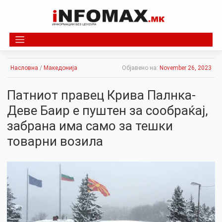
Skip
to
content
Насловна
/
Македонија
Објавено на:
November 26, 2023
Патниот правец Крива Палнка-
Деве Баир е пуштен за сообраќај,
забрана има само за тешки
товарни возила