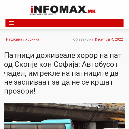
Skip
to
content
Насловна
/
Хроника
Објавено на:
December 4, 2022
Патници доживеале хорор на пат
од Скопје кон Софија: Автобусот
чадел, им рекле на патниците да
не заспиваат за да не се кршат
прозори!