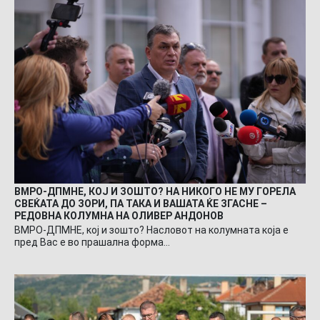
ВМРО-ДПМНЕ, КОЈ И ЗОШТО? НА НИКОГО НЕ МУ ГОРЕЛА
СВЕЌАТА ДО ЗОРИ, ПА ТАКА И ВАШАТА ЌЕ ЗГАСНЕ –
РЕДОВНА КОЛУМНА НА ОЛИВЕР АНДОНОВ
ВМРО-ДПМНЕ, кој и зошто? Насловот на колумната која е
пред Вас е во прашална форма…