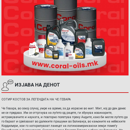
ИЗЈАВА НА ДЕНОТ
СОТИР КОСТОВ ЗА ЛЕГЕНДАТА НА ЧЕ ГЕВАРА
Че Гевара, во секој случај, умре на време, за да израсне во мит. Мит, кој до ден денес
не се предава. Им се оттргнува на луѓето од рацете, ги збунува новинарите,
истражувачите и науката, и повторно полетува преку Андите, како би могле луѓето да
го бараат и среќаваат во далеките прашуми во Боливија, во кањоните на небеските
Кордиљери, кои го наткрилуваат ланецот на латиноамерикански земји помеѓу