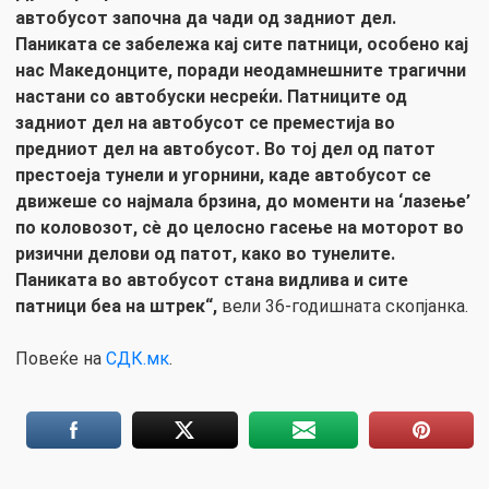
автобусот започна да чади од задниот дел.
Паниката се забележа кај сите патници, особено кај
нас Македонците, поради неодамнешните трагични
настани со автобуски несреќи. Патниците од
задниот дел на автобусот се преместија во
предниот дел на автобусот. Во тој дел од патот
престоеја тунели и угорнини, каде автобусот се
движеше со најмала брзина, до моменти на ‘лазење’
по коловозот, сè до целосно гасење на моторот во
ризични делови од патот, како во тунелите.
Паниката во автобусот стана видлива и сите
патници беа на штрек“,
вели 36-годишната скопјанка.
Повеќе на
СДК.мк
.