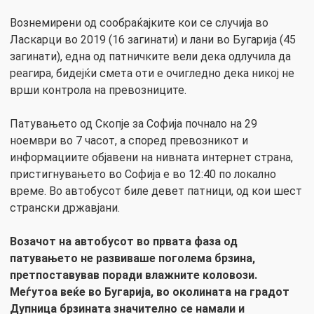
Вознемирени од сообраќајките кои се случија во
Ласкарци во 2019 (16 загинати) и лани во Бугарија (45
загинати), една од патничките вели дека одлучила да
реагира, бидејќи смета оти е очигледно дека никој не
врши контрола на превозниците.
Патувањето од Скопје за Софија почнало на 29
ноември во 7 часот, а според превозникот и
информациите објавени на нивната интернет страна,
пристигнувањето во Софија е во 12:40 по локално
време. Во автобусот биле девет патници, од кои шест
странски државјани.
Возачот на автобусот во првата фаза од
патувањето не развиваше поголема брзина,
претпоставував поради влажните коловози.
Меѓутоа веќе во Бугарија, во околината на градот
Дупница брзината значително се намали и