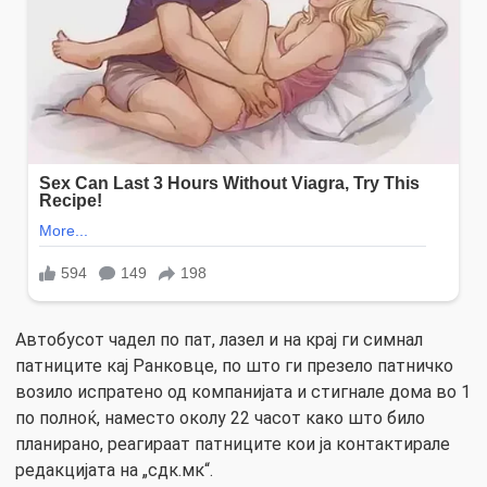
Автобусот чадел по пат, лазел и на крај ги симнал
патниците кај Ранковце, по што ги презело патничко
возило испратено од компанијата и стигнале дома во 1
по полноќ, наместо околу 22 часот како што било
планирано, реагираат патниците кои ја контактирале
редакцијата на „сдк.мк“.