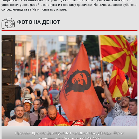
Пацификот и Антлантикот. Сигурно е дека Ернесто Гевара е убиен во Боливија. Но
уште по сигурно е дека Че останува и понатаму да живее. На вечно жешкото кубанско
сонце, легендата за Че и понатаму живее.
ФОТО НА ДЕНОТ
Протест против францускиот предлог пред Влада. Фото:
Александар Митовски,03.06.2022