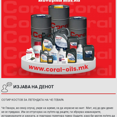
ИЗЈАВА НА ДЕНОТ
СОТИР КОСТОВ ЗА ЛЕГЕНДАТА НА ЧЕ ГЕВАРА
Че Гевара, во секој случај, умре на време, за да израсне во мит. Мит, кој до ден денес
не се предава. Им се оттргнува на луѓето од рацете, ги збунува новинарите,
истражувачите и науката, и повторно полетува преку Андите, како би могле луѓето да