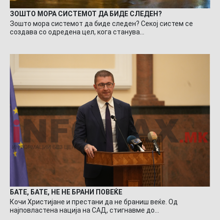
ЗОШТО МОРА СИСТЕМОТ ДА БИДЕ СЛЕДЕН?
Зошто мора системот да биде следен? Секој систем се
создава со одредена цел, кога станува…
БАТЕ, БАТЕ, НЕ НЕ БРАНИ ПОВЕЌЕ
Кочи Христијане и престани да не браниш веќе. Од
најповластена нација на САД, стигнавме до…