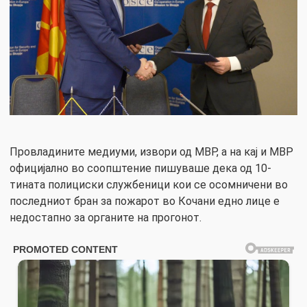
Провладините медиуми, извори од МВР, а на кај и МВР
официјално во соопштение пишуваше дека од 10-
тината полициски службеници кои се осомничени во
последниот бран за пожарот во Кочани едно лице е
недостапно за органите на прогонот.