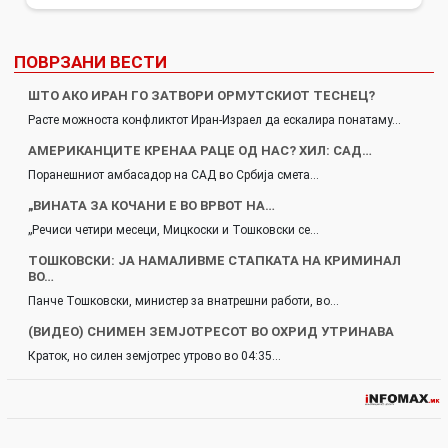
ПОВРЗАНИ ВЕСТИ
ШТО АКО ИРАН ГО ЗАТВОРИ ОРМУТСКИОТ ТЕСНЕЦ?
Расте можноста конфликтот Иран-Израел да ескалира понатаму…
AМЕРИКАНЦИТЕ КРЕНАА РАЦЕ ОД НАС? ХИЛ: САД…
Поранешниот амбасадор на САД во Србија смета…
„ВИНАТА ЗА КОЧАНИ Е ВО ВРВОТ НА…
„Речиси четири месеци, Мицкоски и Тошковски се…
ТОШКОВСКИ: ЈА НАМАЛИВМЕ СТАПКАТА НА КРИМИНАЛ
ВО…
Панче Тошковски, министер за внатрешни работи, во…
(ВИДЕО) СНИМЕН ЗЕМЈОТРЕСОТ ВО ОХРИД УТРИНАВА
Краток, но силен земјотрес утрово во 04:35…