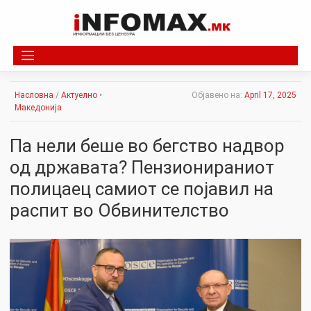
Skip
to
content
Насловна
/
Актуелно
•
Објавено на:
April 17, 2025
Македонија
Па нели беше во бегство надвор
од државата? Пензионираниот
полицаец самиот се појавил на
распит во Обвинителство