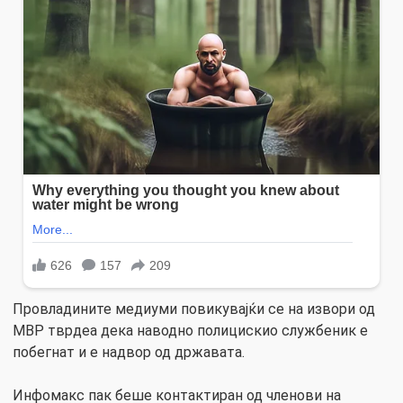
Провладините медиуми повикувајќи се на извори од
МВР тврдеа дека наводно полицискио службеник е
побегнат и е надвор од државата.
Инфомакс пак беше контактиран од членови на