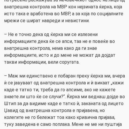
внатрешна контрола на МВР кон нејзината ќерка, која
исто така е вработена во МВР, а за која по социјалните
мрежи се шират навреди и невистини.
– Не е точно дека од ќерка ми се излезени
информациите дека ќе се апси, таа не е повеќе во
внатрешна контрола, нема како да ги знае
информациите, исто и до мене не можат да дојдат
такви информации, вели соругата.
– Маж ми единствено е побаран преку ќерка ми, вчера
ѝ се јавуваат од внатрешна контрола и ѝ викаат „кажи
каде е татко ти, треба да го апсиме, ако не кажете
знаете ли што ќе се случи?“. Ќерка ми веднаш дојде во
Штип за да видиме каде е татко ѝ, заканата од лицето
Џавид од внатрешна контрола е пријавена, но
колегите не го бележат тоа како кривична пријава,
туку заведена е само поплака. Мене не ме ни пуштија