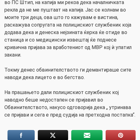
во ПС Штип, на капија ми рекоа дека началничката
рекла да не ме пуштаат на капија. Јас се колнам во
моите три деца, ова што го кажувам е вистина,
раскажува сопругата на полицискиот службеник која
додава дека и денеска нејзината ќерка ќе отиде во
станица и со медицински извештај ќе поднесе
кривична пријава за вработениот од МВР кој ѝ упатил
закани.
Токму денес обвинителството ги демантираше сите
наводи дека лицето е во бегство.
На прашањето дали полицискиот службеник кој
наводно беше недостапен се пријавил во
Обвинителството, накусо одговорија дека „ утринава
се пријави и сега е пред судија на претходна постапка“.