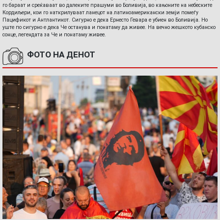
го бараат и среќаваат во далеките прашуми во Боливија, во кањоните на небеските
Кордиљери, кои го наткрилуваат ланецот на латиноамерикански земји помеѓу
Пацификот и Антлантикот. Сигурно е дека Ернесто Гевара е убиен во Боливија. Но
уште по сигурно е дека Че останува и понатаму да живее. На вечно жешкото кубанско
сонце, легендата за Че и понатаму живее.
ФОТО НА ДЕНОТ