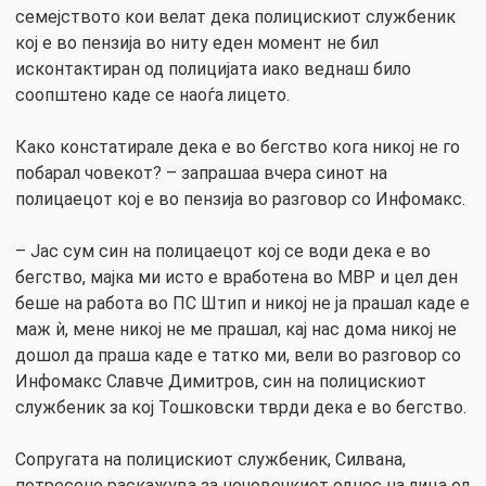
семејството кои велат дека полицискиот службеник
кој е во пензија во ниту еден момент не бил
исконтактиран од полицијата иако веднаш било
соопштено каде се наоѓа лицето.
Како констатирале дека е во бегство кога никој не го
побарал човекот? – запрашаа вчера синот на
полицаецот кој е во пензија во разговор со Инфомакс.
– Јас сум син на полицаецот кој се води дека е во
бегство, мајка ми исто е вработена во МВР и цел ден
беше на работа во ПС Штип и никој не ја прашал каде е
маж ѝ, мене никој не ме прашал, кај нас дома никој не
дошол да праша каде е татко ми, вели во разговор со
Инфомакс Славче Димитров, син на полицискиот
службеник за кој Тошковски тврди дека е во бегство.
Сопругата на полицискиот службеник, Силвана,
потресено раскажува за нечовечкиот однос на лица од