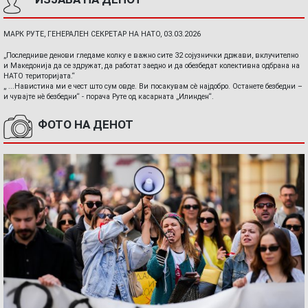
МАРК РУТЕ, ГЕНЕРАЛЕН СЕКРЕТАР НА НАТО, 03.03.2026
„Последниве денови гледаме колку е важно сите 32 сојузнички држави, вклучително
и Македонија да се здружат, да работат заедно и да обезбедат колективна одбрана на
НАТО територијата.“
„ ...Навистина ми е чест што сум овде. Ви посакувам сè најдобро. Останете безбедни –
и чувајте нè безбедни“ - порача Руте од касарната „Илинден“.
ФОТО НА ДЕНОТ