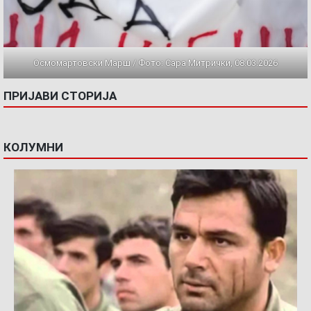
Осмомартовски Марш / Фото: Сара Митрички, 08.03.2026
ПРИЈАВИ СТОРИЈА
КОЛУМНИ