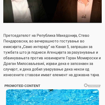
Претседателот на Република Македонија, Стево
Пендаровски, во вечерашното гостување во
емисијата „Само интервју“ на Канал 5, запрашан за
тужбата што ја поднесе Агенцијата за разузнување и
обвинувањата против новинарите Горан Момироски и
Драган Милосављевиќ, изјави дека е запознаен за
случајот, и дека добил уверување дека некои од
изнесените ставови имаат елемент на државна тајна.