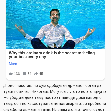
„Прво, никогаш не сум одобрувал државен орган да
тужи новинар. Никогаш. Меѓутоа, луѓето во агенцијата
ме убедија дека таму постојат наводи дека наводно,
таму, со тие известувања на новинарите, се пробиени
службени државни тајни. Не знам дали е точно, судот