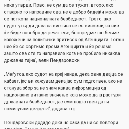
нека утврди. Прво, не сум да се тужат, второ, ако
стварно го направиле ова, не е добро бидејќи може да
се поткопа националната безбедност. Трето, ако
судот утврди дека на вистина не се виновни, за нив
ќе биде пособро да речат еве, беспредметно бевме
изложени на политички притисок од Агенцијата. Тогаш
ние ќе се свртиме према Агенцијата и ќе речеме
зашто ова сте го направиле кога не пробиле никаква
државна тајна“, вели Пендаровски.
„Меѓутоа, ако судот на крај наиде, дека овие двајца се
кабает, јас ви кажувам дека јас сум подготвен, ако не
станува збор за не знам каква информација од
национално витално значење која може да ја растури
државната безбедност, јас сум подготвен да ги
помилувам двајцата“, додава тој.
Пендаровски додаде дека не сака да ни се повтори