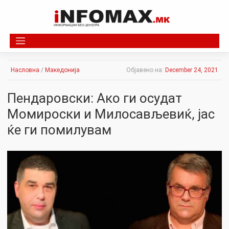
Skip
to
content
Насловна
/
Македонија
Објавено на:
December 24, 2021
Пендаровски: Ако ги ocyдат
Момироски и Милосављевиќ, јас
ќе ги помилувам