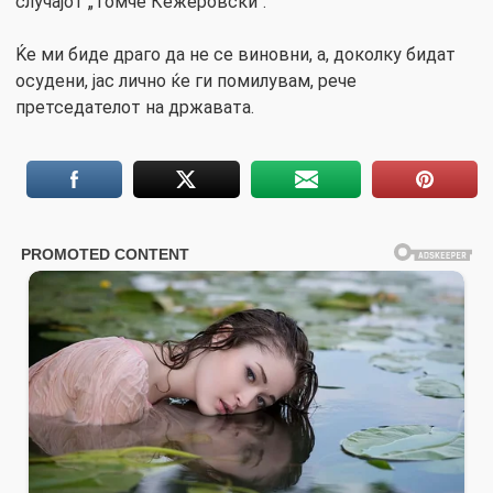
случајот „Томче Кежеровски“.
Ќе ми биде драго да не се виновни, а, доколку бидат
осудени, јас лично ќе ги помилувам, рече
претседателот на државата.