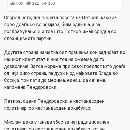
Според него, денешната посета на Петков, како за
прво доаѓање во земјава, била одлична, а за
поздравување е и тоа што Петков имал средба со
опозициските партии.
Другата страна наметна сет прашања кои задираат во
нашиот идентитет и ние тоа не смееме да го
дозволиме. Затоа мораме при секој предлог што доаѓа
од чија bило страна, па дури и од најновата Влада во
Софија, три пати да мериме, еднаш да сечеме,
напомена Пендаровски.
Петков, оцени Пендаровски, е нестандарден
политичар, со нестандарден вокабулар.
Мислам дека станува збор за нетрадиционален
политичар, со нестандарден вокабулар, кој не