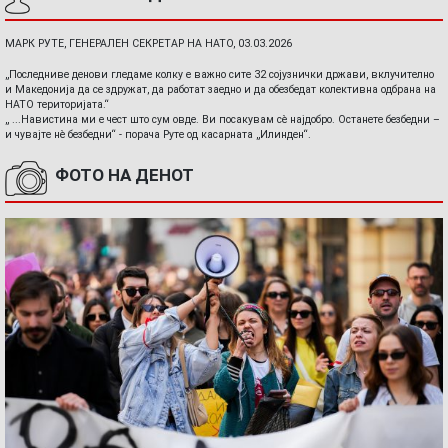
МАРК РУТЕ, ГЕНЕРАЛЕН СЕКРЕТАР НА НАТО, 03.03.2026
„Последниве денови гледаме колку е важно сите 32 сојузнички држави, вклучително
и Македонија да се здружат, да работат заедно и да обезбедат колективна одбрана на
НАТО територијата.“
„ ...Навистина ми е чест што сум овде. Ви посакувам сè најдобро. Останете безбедни –
и чувајте нè безбедни“ - порача Руте од касарната „Илинден“.
ФОТО НА ДЕНОТ