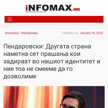
Skip
to
content
Насловна
/
Македонија
Објавено на:
January 18, 2022
Пендаровски: Другата страна
наметна сет прашања кои
задираат во нашиот идeнтитет и
ние тоа не смееме да го
дозволиме