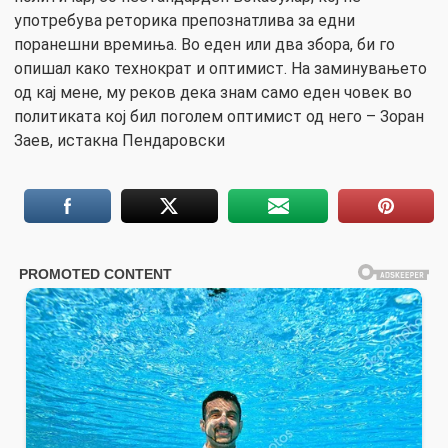
употребува реторика препознатлива за едни
поранешни времиња. Во еден или два збора, би го
опишал како технократ и оптимист. На заминувањето
од кај мене, му реков дека знам само еден човек во
политиката кој бил поголем оптимист од него – Зоран
Заев, истакна Пендаровски