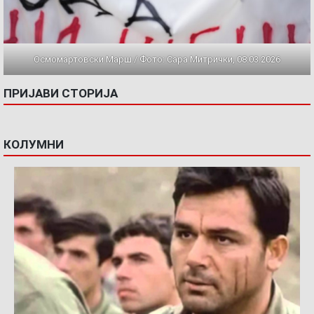
Осмомартовски Марш / Фото: Сара Митрички, 08.03.2026
ПРИЈАВИ СТОРИЈА
КОЛУМНИ