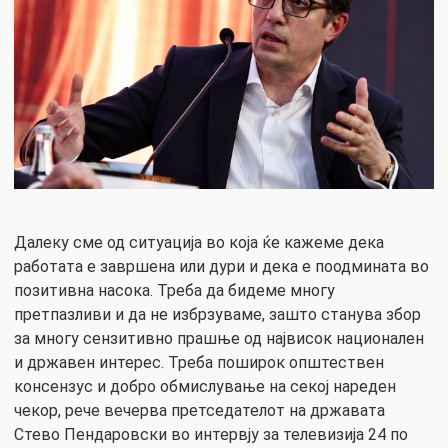
Далеку сме од ситуација во која ќе кажеме дека
работата е завршена или дури и дека е поодмината во
позитивна насока. Треба да бидеме многу
претпазливи и да не избрзуваме, зашто станува збор
за многу сензитивно прашње од највисок национален
и државен интерес. Треба поширок општествен
консензус и добро обмислување на секој нареден
чекор, рече вечерва претседателот на државата
Стево Пендаровски во интервју за телевизија 24 по