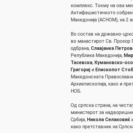
комплекс. Токму на ова ме
Антифашистичкото собрани
Македонија (АСНОМ), на 2 а
Во состав на државно-црк
во манастирот Св. Прохор 
одбрана,
Славјанка Петров
Република Македонија,
Мир
Тасевска
,
Кумановско-осо
Григориј
и
Епископот Стоб
Македонската Православна
Архиепископија, како и пре
НОБ.
Од српска страна, на чест
министерот за надворешни
Србија,
Никола Селаковиќ
како претставник на Српск