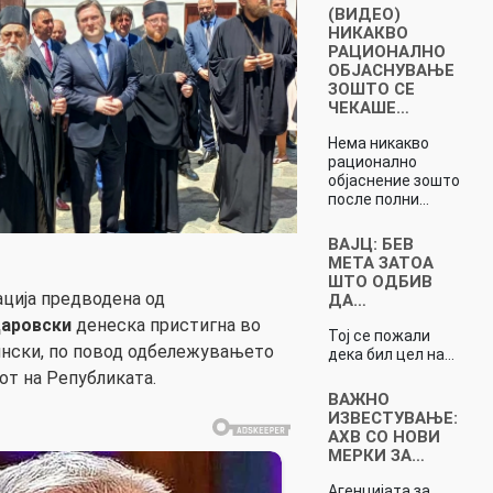
(ВИДЕО)
НИКАКВО
РАЦИОНАЛНО
ОБЈАСНУВАЊЕ
ЗОШТО СЕ
ЧЕКАШЕ…
Нема никакво
рационално
објаснение зошто
после полни…
ВАЈЦ: БЕВ
МЕТА ЗАТОА
ШТО ОДБИВ
ција предводена од
ДА…
даровски
денеска пристигна во
Тој се пожали
ински, по повод одбележувањето
дека бил цел на…
от на Републиката.
ВАЖНО
ИЗВЕСТУВАЊЕ:
АХВ СО НОВИ
МЕРКИ ЗА…
Агенцијата за