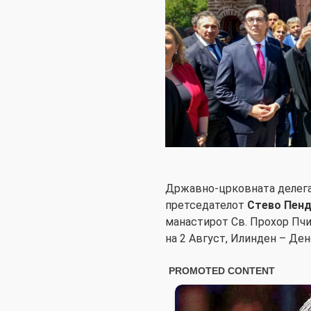
Државно-црковната делега
претседателот
Стево Пен
манастирот Св. Прохор Пч
на 2 Август, Илинден – Ден