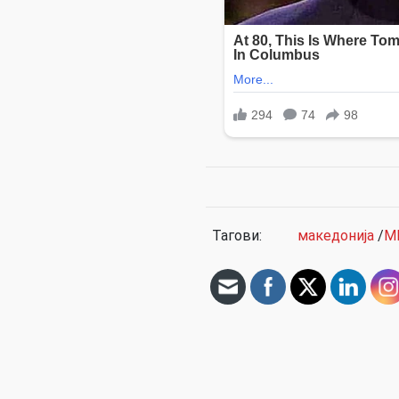
Тагови:
македонија
/
М