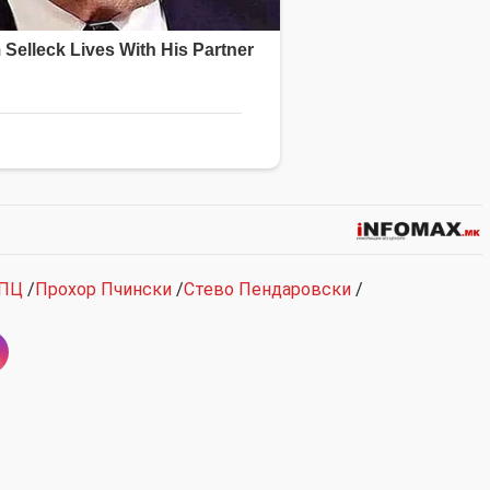
ПЦ
/
Прохор Пчински
/
Стево Пендаровски
/