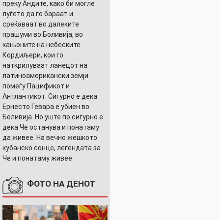
преку Андите, како би могле
луѓето да го бараат и
среќаваат во далеките
прашуми во Боливија, во
кањоните на небеските
Кордиљери, кои го
УШНИЦАТА
наткрилуваат ланецот на
латиноамерикански земји
помеѓу Пацификот и
Антлантикот. Сигурно е дека
Ернесто Гевара е убиен во
Боливија. Но уште по сигурно е
дека Че останува и понатаму
да живее. На вечно жешкото
кубанско сонце, легендата за
Че и понатаму живее.
ФОТО НА ДЕНОТ