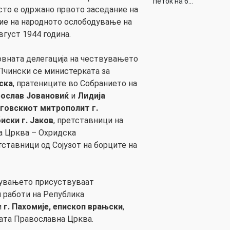
петок на 6…
сто е одржано првото заседание на
е на народното ослободување на
вгуст 1944 година.
овната делегација на чествувањето
Пчински се министерката за
ска
, пратениците во Собранието на
ослав Јовановиќ
и
Лидија
говскиот митрополит г.
иски г. Јаков
, претставници на
 Црква – Охридска
тставници од Сојузот на борците на
вувањето присуствуваат
 работи на Република
и
г. Пахомије, епископ врањски
,
ата Православна Црква.