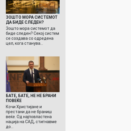
ЗОШТО МОРА СИСТЕМОТ
ДА БИДЕ СЛЕДЕН?
Зошто мора системот да
биде следен? Секој систем
се создава со одредена
цел, кога станува…
БАТЕ, БАТЕ, НЕ НЕ БРАНИ
ПОВЕЌЕ
Кочи Христијане и
престани да не браниш
веќе. Од најповластена
нација на САД, стигнавме
до…