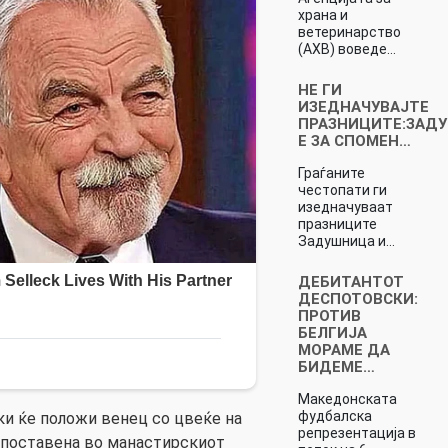
храна и
ветеринарство
(АХВ) воведе…
НЕ ГИ
ИЗЕДНАЧУВАЈТЕ
ПРАЗНИЦИТЕ:ЗАД
Е ЗА СПОМЕН…
Граѓаните
честопати ги
изедначуваат
празниците
Задушница и…
ДЕБИТАНТОТ
ДЕСПОТОВСКИ:
ПРОТИВ
БЕЛГИЈА
МОРАМЕ ДА
БИДЕМЕ…
Македонската
фудбалска
и ќе положи венец со цвеќе на
репрезентација в
 поставена во манастирскиот