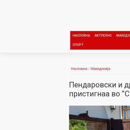
Skip
to
content
НАСЛОВНА
АКТУЕЛНО
МАКЕДО
СПОРТ
Насловна
/
Македонија
Пендаровски и д
пристигнаа во “С