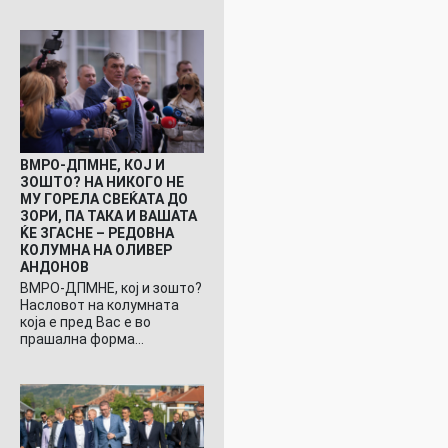
ВМРО-ДПМНЕ, КОЈ И
ЗОШТО? НА НИКОГО НЕ
МУ ГОРЕЛА СВЕЌАТА ДО
ЗОРИ, ПА ТАКА И ВАШАТА
ЌЕ ЗГАСНЕ – РЕДОВНА
КОЛУМНА НА ОЛИВЕР
АНДОНОВ
ВМРО-ДПМНЕ, кој и зошто?
Насловот на колумната
која е пред Вас е во
прашална форма…