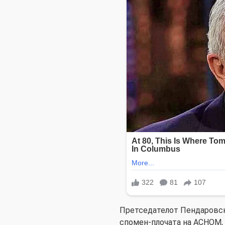
Претседателот Пендаровск
спомен-плочата на АСНОМ,