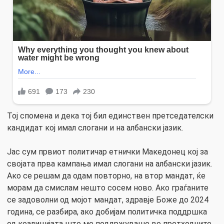
Тој спомена и дека тој бил единствен претседателски
кандидат кој имал слогани и на албански јазик.
Јас сум првиот политичар етнички Македонец кој за
својата прва кампања имал слогани на албански јазик.
Ако се решам да одам повторно, на втор мандат, ќе
морам да смислам нешто сосем ново. Ако граѓаните
се задоволни од мојот мандат, здравје Боже до 2024
година, се разбира, ако добијам политичка поддршка
од коалицијата што ме поддржуваше во претходните