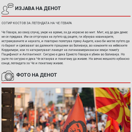
ИЗЈАВА НА ДЕНОТ
СОТИР КОСТОВ ЗА ЛЕГЕНДАТА НА ЧЕ ГЕВАРА
Че Гевара, во секој случај, умре на време, за да израсне во мит. Мит, кој до ден денес
не се предава. Им се оттргнува на луѓето од рацете, ги збунува новинарите,
истражувачите и науката, и повторно полетува преку Андите, како би могле луѓето да
го бараат и среќаваат во далеките прашуми во Боливија, во кањоните на небеските
Кордиљери, кои го наткрилуваат ланецот на латиноамерикански земји помеѓу
Пацификот и Антлантикот. Сигурно е дека Ернесто Гевара е убиен во Боливија. Но
уште по сигурно е дека Че останува и понатаму да живее. На вечно жешкото кубанско
сонце, легендата за Че и понатаму живее.
ФОТО НА ДЕНОТ