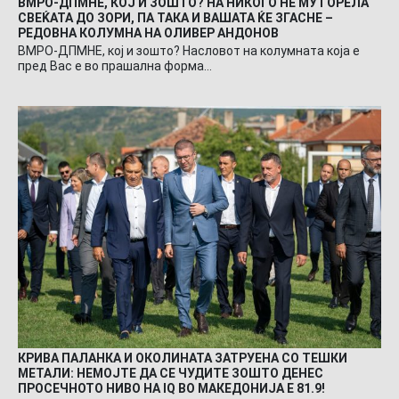
ВМРО-ДПМНЕ, КОЈ И ЗОШТО? НА НИКОГО НЕ МУ ГОРЕЛА
СВЕЌАТА ДО ЗОРИ, ПА ТАКА И ВАШАТА ЌЕ ЗГАСНЕ –
РЕДОВНА КОЛУМНА НА ОЛИВЕР АНДОНОВ
ВМРО-ДПМНЕ, кој и зошто? Насловот на колумната која е
пред Вас е во прашална форма…
КРИВА ПАЛАНКА И ОКОЛИНАТА ЗАТРУЕНА СО ТЕШКИ
МЕТАЛИ: НЕМОЈТЕ ДА СЕ ЧУДИТЕ ЗОШТО ДЕНЕС
ПРОСЕЧНОТО НИВО НА IQ ВО МАКЕДОНИЈА Е 81.9!