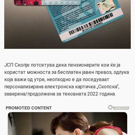
ЈСП Скопје потсетува дека пензионерите кои ќе ја
користат можноста за бесплатен јавен превоз, одлука
која важи од утре, неопходно е да поседуваат
персонализирана електронска картичка „Скопска“,
заверена/продолжена за тековната 2022 година.