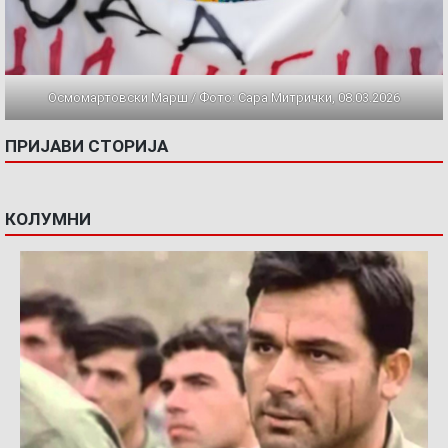
Осмомартовски Марш / Фото: Сара Митрички, 08.03.2026
ПРИЈАВИ СТОРИЈА
КОЛУМНИ