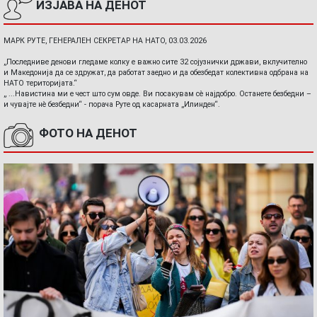
ИЗЈАВА НА ДЕНОТ
МАРК РУТЕ, ГЕНЕРАЛЕН СЕКРЕТАР НА НАТО, 03.03.2026
„Последниве денови гледаме колку е важно сите 32 сојузнички држави, вклучително
и Македонија да се здружат, да работат заедно и да обезбедат колективна одбрана на
НАТО територијата.“
„ ...Навистина ми е чест што сум овде. Ви посакувам сè најдобро. Останете безбедни –
и чувајте нè безбедни“ - порача Руте од касарната „Илинден“.
ФОТО НА ДЕНОТ