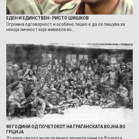
ЕДЕН И ЕДИНСТВЕН- РИСТО ШИШКОВ
Огромна одговорност и особено тешко е да се пишува за
некоја личност која живеела во…
80 ГОДИНИ ОД ПОЧЕТОКОТ НА ГРАЃАНСКАТА ВОЈНА ВО
ГРЦИЈА
Додека светот уште ги лечел тешките рани од Втората