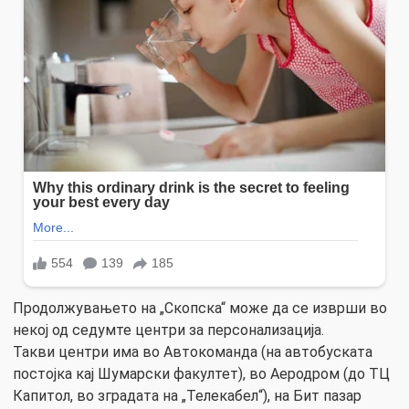
Продолжувањето на „Скопска“ може да се изврши во
некој од седумте центри за персонализација.
Такви центри има во Автокоманда (на автобуската
постојка кај Шумарски факултет), во Аеродром (до ТЦ
Капитол, во зградата на „Телекабел“), на Бит пазар