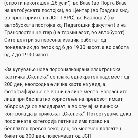
(спроти некогашен „26 јули“), во Влае (во Порта Влае,
на автобуската постојка), во Центар (во Градски ѕид,
во просториите на ЈСП ТУРС), во Карпош 2 (на
автобуската постојка кај Педагошки факултет) и на
Транспортен центар (на терминалот, во автобусот).
Сите центри за персонализација работат од
понеделник до петок од 6 до 19.30 часот, а во сабота
од 7 до 19.30 часот.
-За купување нова персонализирана електронска
картичка „Скопска“ се плаќа еднократен надомест од
200 ден, неопходна е лична карта на увид, а
фотографирање се врши на лице место. Возрасните
лица при бесплатно користење на превозот имаат
обврска да се валидираат, а во случај на линиска
контрола да ја приложат „Скопска“. Потсетуваме дека
посочената категорија патници има право на
бесплатен превоз секој ден, со месечен доплатен
билет од 300 ден, појаснуваат од ЈСП.