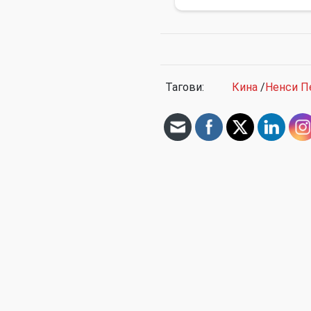
Тагови:
Кина
/
Ненси П