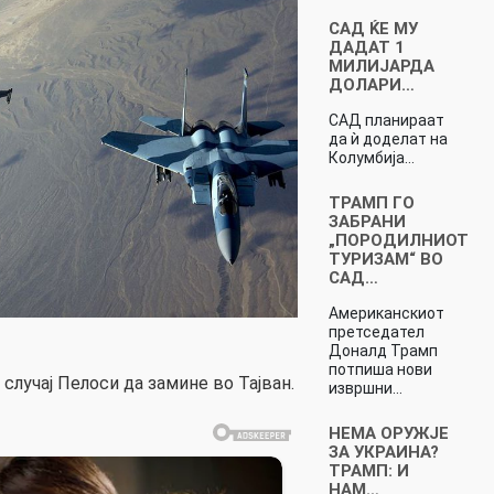
САД ЌЕ МУ
ДАДАТ 1
МИЛИЈАРДА
ДОЛАРИ…
САД планираат
да ѝ доделат на
Колумбија…
ТРАМП ГО
ЗАБРАНИ
„ПОРОДИЛНИОТ
ТУРИЗАМ“ ВО
САД…
Американскиот
претседател
Доналд Трамп
потпиша нови
случај Пелоси да замине во Тајван.
извршни…
НЕМА ОРУЖЈЕ
ЗА УКРАИНА?
ТРАМП: И
НАМ…