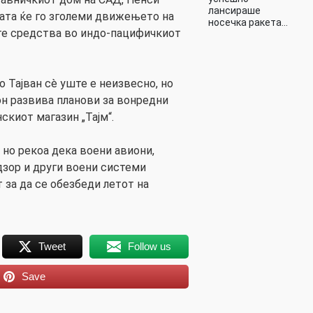
лансираше
ката ќе го зголеми движењето на
носечка ракета…
те средства во индо-пацифичкиот
 Тајван сè уште е неизвесно, но
он развива планови за вонредни
скиот магазин „Тајм“.
, но рекоа дека воени авиони,
дзор и други воени системи
т за да се обезбеди летот на
Tweet
Follow us
Save