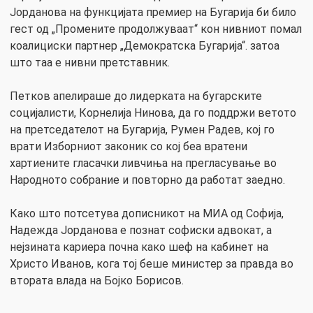
Јорданова на функцијата премиер на Бугарија би било
гест од „Промените продолжуваат“ кон нивниот помал
коалициски партнер „Демократска Бугарија“. затоа
што таа е нивни претставник.
Петков апелираше до лидерката на бугарските
социјалисти, Корнелија Нинова, да го поддржи ветото
на претседателот на Бугарија, Румен Радев, кој го
врати Изборниот законик со кој беа вратени
хартиените гласачки ливчиња на прегласување во
Народното собрание и повторно да работат заедно.
Како што потсетува дописникот на МИА од Софија,
Надежда Јорданова е познат софиски адвокат, а
нејзината кариера почна како шеф на кабинет на
Христо Иванов, кога тој беше министер за правда во
втората влада на Бојко Борисов.