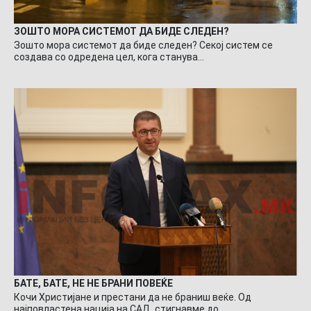
ЗОШТО МОРА СИСТЕМОТ ДА БИДЕ СЛЕДЕН?
Зошто мора системот да биде следен? Секој систем се
создава со одредена цел, кога станува…
БАТЕ, БАТЕ, НЕ НЕ БРАНИ ПОВЕЌЕ
Кочи Христијане и престани да не браниш веќе. Од
најповластена нација на САД, стигнавме до…