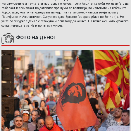
истражувачите и науката, и повторно полетува преку Андите, како би могле луѓето да
го бараат и среќаваат во далеките прашуми во Боливија, во кањоните на небеските
Кордиљери, кои го наткрилуваат ланецот на латиноамерикански земји помеѓу
Пацификот и Антлантикот. Сигурно е дека Ернесто Гевара е убиен во Боливија. Но
уште по сигурно е дека Че останува и понатаму да живее. На вечно жешкото кубанско
сонце, легендата за Че и понатаму живее.
ФОТО НА ДЕНОТ