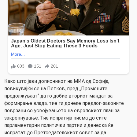
Како што јави дописникот на МИА од Софија,
повикувајќи се на Петков, пред „Промените
продолжуваат“ да го добие вториот мандат за
формирање влада, тие ги донеле предлог-законите
поврзани со усвојувањето на европскиот план за
закрепнување. Тие испратија писма до сите
парламентарни политички партии и денеска ќе
испратат до Претседателскиот совет за да