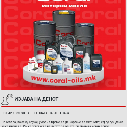
ИЗЈАВА НА ДЕНОТ
СОТИР КОСТОВ ЗА ЛЕГЕНДАТА НА ЧЕ ГЕВАРА
Че Гевара, во секој случај, умре на време, за да израсне во мит. Мит, кој до ден денес
не се предава. Им се оттргнува на луѓето од рацете, ги збунува новинарите,