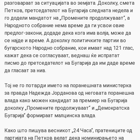
разговараат за ситуацијата во земјата. Доколку, смета
Петков, претседателот на Бугарија следната недела и
го додели мандатот на „Промените продолжуваат“, а
Народното собрание нема време да ги усвои овие
предлог-закони, додаде дека кога има волја, може да
се најде и време. А доколку политичките партии во
бугарското Народно собрание, кои имаат над 121 глас,
кажат дека се согласуваат, веднаш ќе испратат
писмо до претседателот на Бугарија да им даде време
да гласаат за нив.
Тој не го потврди името на поранешната министерка
за правда Надежда Јорданова од неговата поранешна
влада како можен кандидат за премиер на Бугарија
доколку „Промените продолжуваат“ и „Демократска
Бугарија“ формираат малцинска влада.
Како што пишува весникот „24 Часа“, пратениците од
партијата на Петков велат дека номинирањето на