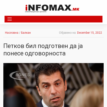
Skip
to
content
Насловна
/
Балкан
Објавено на:
December 15, 2022
Петков бил подготвен дa ја
понесе одговорноста