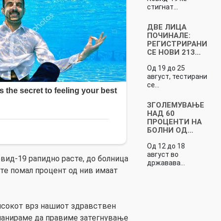
стигнат…
ДВЕ ЛИЦА
ПОЧИНАЛЕ:
РЕГИСТРИРАНИ
СЕ НОВИ 213…
Од 19 до 25
август, тестирани
се…
ЗГОЛЕМУВАЊЕ
НАД 60
ПРОЦЕНТИ НА
БОЛНИ ОД…
Од 12 до 18
август во
овид-19 рапидно расте, до болница
државава…
ште помал процент од нив имаат
исокот врз нашиот здравствен
планираме да правиме затегнување