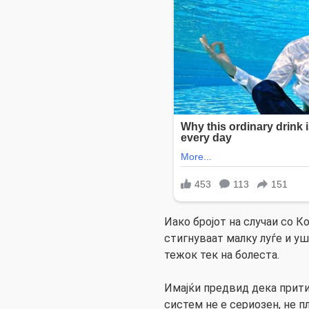
Иако бројот на случаи со К
стигнуваат малку луѓе и у
тежок тек на болеста.
Имајќи предвид дека прит
систем не е сериозен, не 