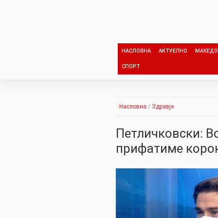
Skip
to
content
НАСЛОВНА
АКТУЕЛНО
МАКЕДО
СПОРТ
Насловна
/
Здравје
Петличковски: Во
прифатиме корон