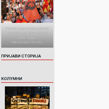
Протест против францускиот
предлог пред Влада. Фото:
Александар
Митовски,03.06.2022
ПРИЈАВИ СТОРИЈА
КОЛУМНИ