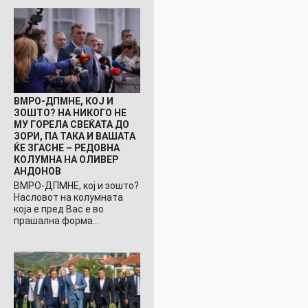
ВМРО-ДПМНЕ, КОЈ И
ЗОШТО? НА НИКОГО НЕ
МУ ГОРЕЛА СВЕЌАТА ДО
ЗОРИ, ПА ТАКА И ВАШАТА
ЌЕ ЗГАСНЕ – РЕДОВНА
КОЛУМНА НА ОЛИВЕР
АНДОНОВ
ВМРО-ДПМНЕ, кој и зошто?
Насловот на колумната
која е пред Вас е во
прашална форма…