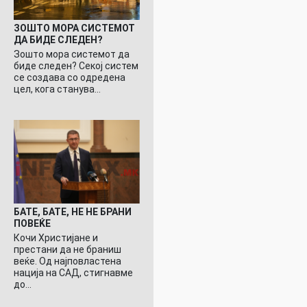
ЗОШТО МОРА СИСТЕМОТ
ДА БИДЕ СЛЕДЕН?
Зошто мора системот да
биде следен? Секој систем
се создава со одредена
цел, кога станува…
БАТЕ, БАТЕ, НЕ НЕ БРАНИ
ПОВЕЌЕ
Кочи Христијане и
престани да не браниш
веќе. Од најповластена
нација на САД, стигнавме
до…