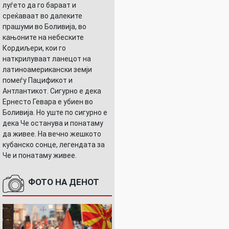
луѓето да го бараат и
среќаваат во далеките
прашуми во Боливија, во
кањоните на небеските
Кордиљери, кои го
наткрилуваат ланецот на
латиноамерикански земји
помеѓу Пацификот и
Антлантикот. Сигурно е дека
Ернесто Гевара е убиен во
Боливија. Но уште по сигурно е
дека Че останува и понатаму
да живее. На вечно жешкото
кубанско сонце, легендата за
Че и понатаму живее.
ФОТО НА ДЕНОТ