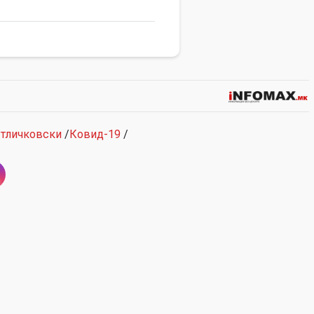
етличковски
/
Ковид-19
/