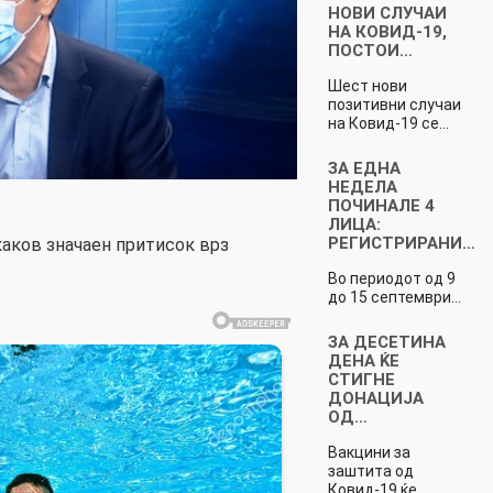
НОВИ СЛУЧАИ
НА КОВИД-19,
ПОСТОИ…
Шест нови
позитивни случаи
на Ковид-19 се…
ЗА ЕДНА
НЕДЕЛА
ПОЧИНАЛЕ 4
ЛИЦА:
РЕГИСТРИРАНИ…
аков значаен притисок врз
Во периодот од 9
до 15 септември…
ЗА ДЕСЕТИНА
ДЕНА ЌЕ
СТИГНЕ
ДОНАЦИЈА
ОД…
Вакцини за
заштита од
Ковид-19 ќе