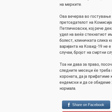
на мерките.
Ова вечерва во гостување 
претседателот на Комисија
Петличковски, кој рече дек
удел на веќе стекнатиот и
болест, клиничката слика к
варијанта на Ковид-19 не е
случаи, бројот на смртни сл
Тоа ни дава за право, посоч
следните месеци ќе треба
короната, да ја прифатиме 
ендемски и да се обидеме 
нормала.
Share on Facebook