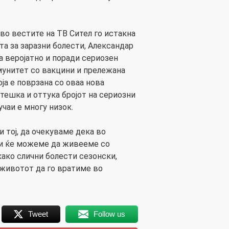
во вестите на ТВ Сител го истакна
та за заразни болести, Александар
а веројатно и поради сериозен
мунитет со вакцини и прележана
оја е поврзана со оваа нова
 тешка и оттука бројот на сериозни
учаи е многу низок.
и тој, да очекуваме дека во
 и ќе можеме да живееме со
како слични болести сезонски,
животот да го вратиме во
Tweet
Follow us