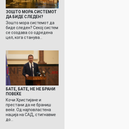
ЗОШТО МОРА СИСТЕМОТ
ДА БИДЕ СЛЕДЕН?
Зошто мора системот да
биде следен? Секој систем
се создава со одредена
цел, кога станува…
БАТЕ, БАТЕ, НЕ НЕ БРАНИ
ПОВЕЌЕ
Кочи Христијане и
престани да не браниш
веќе. Од најповластена
нација на САД, стигнавме
до…