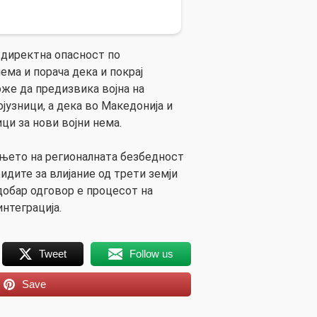
 директна опасност по
ема и порача дека и покрај
оже да предизвика војна на
ојузници, а дека во Македонија и
ици за нови војни нема.
њето на регионалната безбедност
дите за влијание од трети земји
јдобар одговор е процесот на
нтеграција.
Tweet
Follow us
Save