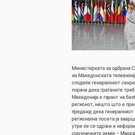
Министерката за одбрана С
на Македонската телевизија
сподели генералниот секре
порача дека граѓаните тре
Македонија е гарант на бе
регионот, нешто што е преп
предвид дека генералниот 
регионална посета ја заврш
утре ќе се одржи и неформ
сојузничките земји – Македо