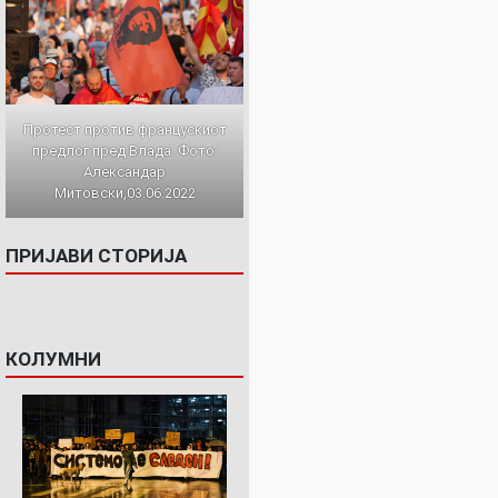
Протест против францускиот
предлог пред Влада. Фото:
Александар
Митовски,03.06.2022
ПРИЈАВИ СТОРИЈА
КОЛУМНИ