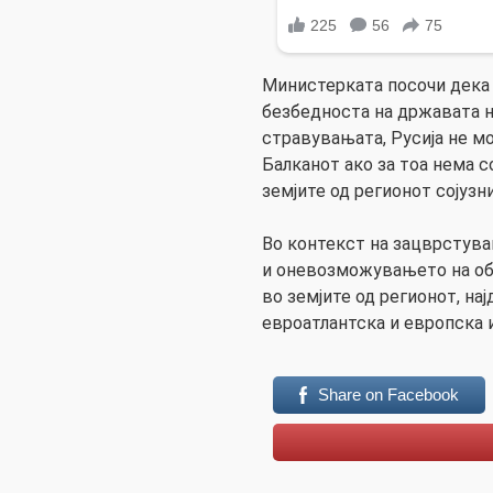
Министерката посочи дека
безбедноста на државата н
стравувањата, Русија не м
Балканот ако за тоа нема с
земјите од регионот сојузн
Во контекст на зацврстува
и оневозможувањето на оби
во земјите од регионот, на
евроатлантска и европска и
Share on Facebook