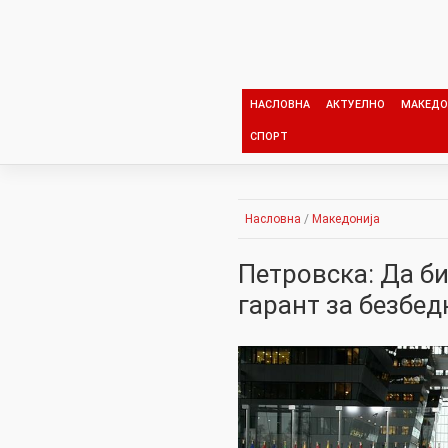
Skip
to
content
НАСЛОВНА
АКТУЕЛНО
МАКЕДО
СПОРТ
Насловна
/
Македонија
Петровска: Да б
гарант за безбед