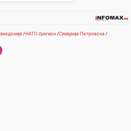
акедонија
/
НАТО
/
регион
/
Славјанја Петровска
/