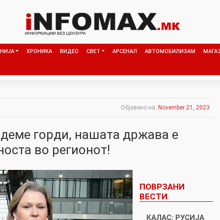
НИЈА
ХРОНИКА
ВИДЕО
СВЕТ
АРСЕНАЛ
АВТОМОБИЛИЗАМ
МАГА
Објавено на:
November 21, 2023
идеме горди, нашата држава е
носта во регионот!
ПОВРЗАНИ
ВЕСТИ
КАЛАС: РУСИЈА