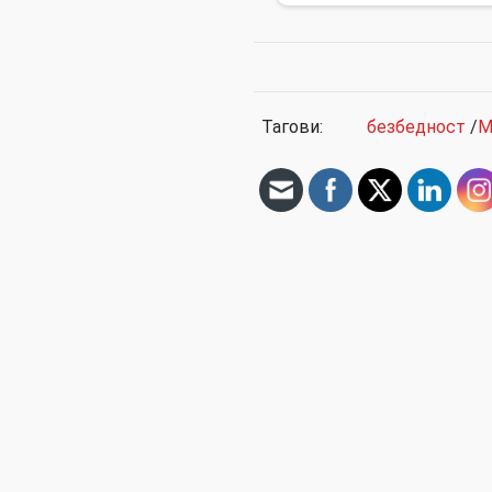
Тагови:
безбедност
/
М