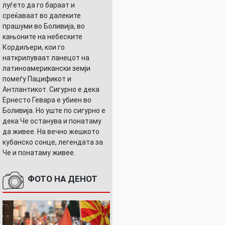
луѓето да го бараат и
среќаваат во далеките
прашуми во Боливија, во
кањоните на небеските
Кордиљери, кои го
наткрилуваат ланецот на
латиноамерикански земји
помеѓу Пацификот и
Антлантикот. Сигурно е дека
Ернесто Гевара е убиен во
Боливија. Но уште по сигурно е
дека Че останува и понатаму
да живее. На вечно жешкото
кубанско сонце, легендата за
Че и понатаму живее.
ФОТО НА ДЕНОТ