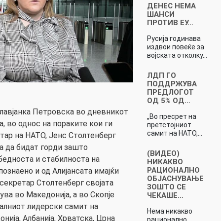
ДЕНЕС НЕМА
ШАНСИ
ПРОТИВ ЕУ…
Русија годинава
издвои повеќе за
војската отколку…
ЛДП ГО
ПОДДРЖУВА
ПРЕДЛОГОТ
ОД 5% ОД…
лавјанка Петровска во дневникот
„Во пресрет на
, во однос на пораките кои ги
претстојниот
самит на НАТО,…
тар на НАТО, Јенс Столтенберг
ба да бидат горди зашто
(ВИДЕО)
збедноста и стабилноста на
НИКАКВО
РАЦИОНАЛНО
ознаено и од Алијансата имајќи
ОБЈАСНУВАЊЕ
секретар Столтенберг својата
ЗОШТО СЕ
ува во Македонија, а во Скопје
ЧЕКАШЕ…
алниот лидерски самит на
Нема никакво
нија, Албанија, Хрватска, Црна
рационално