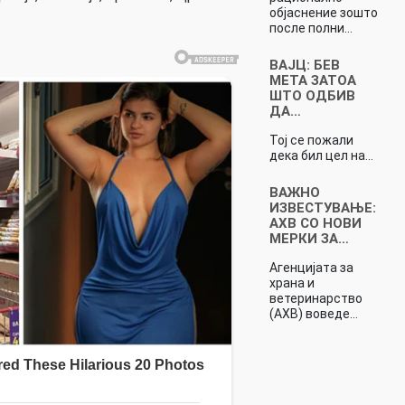
објаснение зошто
после полни…
ВАЈЦ: БЕВ
МЕТА ЗАТОА
ШТО ОДБИВ
ДА…
Тој се пожали
дека бил цел на…
ВАЖНО
ИЗВЕСТУВАЊЕ:
АХВ СО НОВИ
МЕРКИ ЗА…
Агенцијата за
храна и
ветеринарство
(АХВ) воведе…