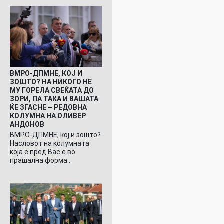
ВМРО-ДПМНЕ, КОЈ И
ЗОШТО? НА НИКОГО НЕ
МУ ГОРЕЛА СВЕЌАТА ДО
ЗОРИ, ПА ТАКА И ВАШАТА
ЌЕ ЗГАСНЕ – РЕДОВНА
КОЛУМНА НА ОЛИВЕР
АНДОНОВ
ВМРО-ДПМНЕ, кој и зошто?
Насловот на колумната
која е пред Вас е во
прашална форма…