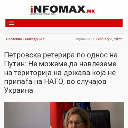
Skip
to
content
Насловна
/
Македонија
Објавено на:
February 8, 2022
Петровска ретерира по однос на
Путин: Не можеме да навлеземе
на територија на држава која не
припаѓа на НАТО, во случајов
Украина