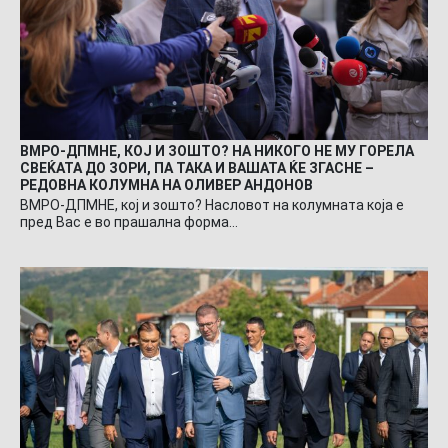
ВМРО-ДПМНЕ, КОЈ И ЗОШТО? НА НИКОГО НЕ МУ ГОРЕЛА
СВЕЌАТА ДО ЗОРИ, ПА ТАКА И ВАШАТА ЌЕ ЗГАСНЕ –
РЕДОВНА КОЛУМНА НА ОЛИВЕР АНДОНОВ
ВМРО-ДПМНЕ, кој и зошто? Насловот на колумната која е
пред Вас е во прашална форма…