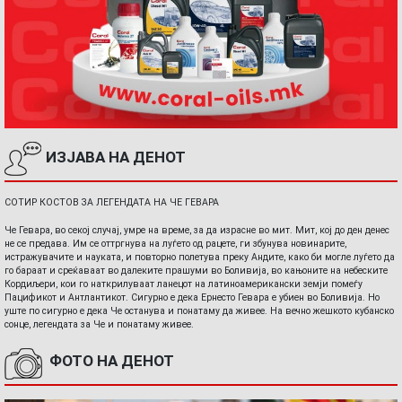
ИЗЈАВА НА ДЕНОТ
СОТИР КОСТОВ ЗА ЛЕГЕНДАТА НА ЧЕ ГЕВАРА
Че Гевара, во секој случај, умре на време, за да израсне во мит. Мит, кој до ден денес
не се предава. Им се оттргнува на луѓето од рацете, ги збунува новинарите,
истражувачите и науката, и повторно полетува преку Андите, како би могле луѓето да
го бараат и среќаваат во далеките прашуми во Боливија, во кањоните на небеските
Кордиљери, кои го наткрилуваат ланецот на латиноамерикански земји помеѓу
Пацификот и Антлантикот. Сигурно е дека Ернесто Гевара е убиен во Боливија. Но
уште по сигурно е дека Че останува и понатаму да живее. На вечно жешкото кубанско
сонце, легендата за Че и понатаму живее.
ФОТО НА ДЕНОТ