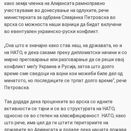
како земја членка на Алијансата рамноправно
учествуваме во донесување на одлуките, рече
министерката за одбрана Славјанка Петровска во
врска со можноста наши војници да бидат вклучени
во евентуален украинско-руски конфликт.
„Она што е значајно како став наш, на државата, но и
на НАТО, е дека сакаме преку дипломатски начини и со
мирно преговарање или разговарање да се реши овој
конфликт меѓу Украина и Русија, затоа што долго
време сме сведоци на војни кои можеби биле дел од
минатото, но последиците се трпат долго време“, рече
Петровска.
Таа додаде дека проценките во врска со идните
активности се тајни и се во структурата на НАТО,
односно се во степен на класифицираност. НАТО, како
што рече, има цел да ги штити териториите на
државите во Алијансата и додаде дека нашата држава