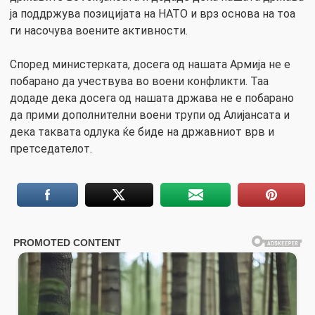
ја поддржува позицијата на НАТО и врз основа на тоа
ги насочува воените активности.
Според министерката, досега од нашата Армија не е
побарано да учествува во воени конфликти. Таа
додаде дека досега од нашата држава не е побарано
да прими дополнителни воени трупи од Алијансата и
дека таквата одлука ќе биде на државниот врв и
претседателот.