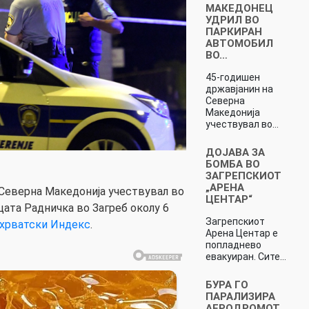
МАКЕДОНЕЦ
УДРИЛ ВО
ПАРКИРАН
АВТОМОБИЛ
ВО…
45-годишен
државјанин на
Северна
Македонија
учествувал во…
ДОЈАВА ЗА
БОМБА ВО
ЗАГРЕПСКИОТ
„АРЕНА
Северна Македонија учествувал во
ЦЕНТАР“
цата Радничка во Загреб околу 6
Загрепскиот
хрватски Индекс
.
Арена Центар е
попладнево
евакуиран. Сите…
БУРА ГО
ПАРАЛИЗИРА
АЕРОДРОМОТ