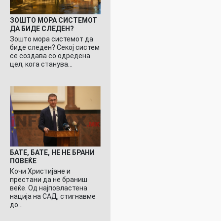
ЗОШТО МОРА СИСТЕМОТ
ДА БИДЕ СЛЕДЕН?
Зошто мора системот да
биде следен? Секој систем
се создава со одредена
цел, кога станува…
БАТЕ, БАТЕ, НЕ НЕ БРАНИ
ПОВЕЌЕ
Кочи Христијане и
престани да не браниш
веќе. Од најповластена
нација на САД, стигнавме
до…