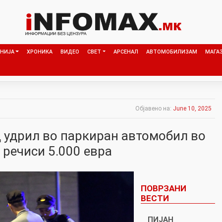
НИЈА
ХРОНИКА
ВИДЕО
СВЕТ
АРСЕНАЛ
АВТОМОБИЛИЗАМ
МАГА
Објавено на:
June 10, 2025
 удрил во паркиран автомобил во
о речиси 5.000 евра
ПОВРЗАНИ
ВЕСТИ
ПИЈАН