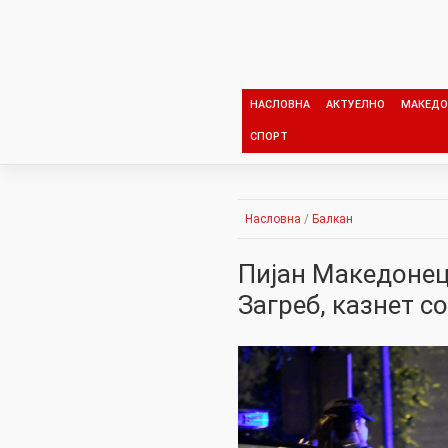
Skip
to
content
НАСЛОВНА
АКТУЕЛНО
МАКЕДО
СПОРТ
Насловна
/
Балкан
Пијан Македонец
Загреб, казнет с