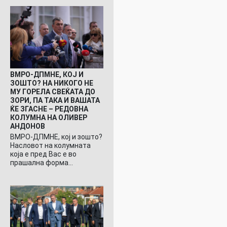
ВМРО-ДПМНЕ, КОЈ И
ЗОШТО? НА НИКОГО НЕ
МУ ГОРЕЛА СВЕЌАТА ДО
ЗОРИ, ПА ТАКА И ВАШАТА
ЌЕ ЗГАСНЕ – РЕДОВНА
КОЛУМНА НА ОЛИВЕР
АНДОНОВ
ВМРО-ДПМНЕ, кој и зошто?
Насловот на колумната
која е пред Вас е во
прашална форма…