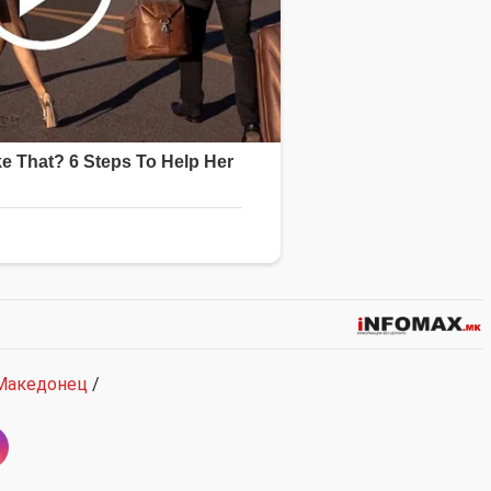
Македонец
/