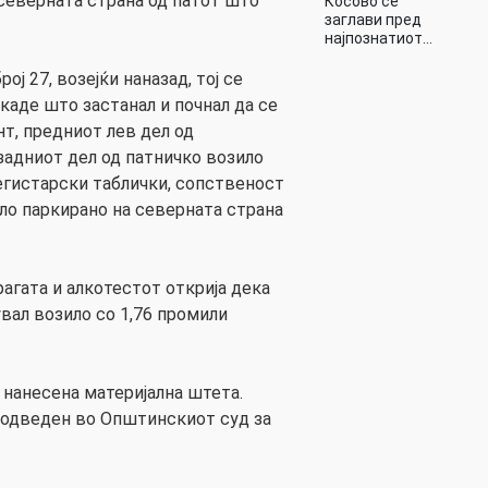
 северната страна од патот што
Косово се
заглави пред
најпознатиот…
ој 27, возејќи наназад, тој се
каде што застанал и почнал да се
нт, предниот лев дел од
задниот дел од патничко возило
регистарски таблички, сопственост
ило паркирано на северната страна
агата и алкотестот открија дека
вал возило со 1,76 промили
 нанесена материјална штета.
е одведен во Општинскиот суд за