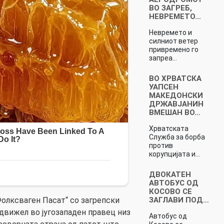
ВО ЗАГРЕБ,
НЕВРЕМЕТО…
Невремето и
силниот ветер
привремено го
запреа…
ВО ХРВАТСКА
УАПСЕН
МАКЕДОНСКИ
ДРЖАВЈАНИН
ВМЕШАН ВО…
Хрватската
Служба за борба
против
корупцијата и…
ДВОКАТЕН
АВТОБУС OД
КОСОВО СЕ
ЗАГЛАВИ ПОД…
Фолксваген Пасат“ со загрепски
 движел во југозападен правец низ
Автобус од