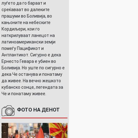
луѓето да го бараат и
среќаваат во далеките
прашуми во Боливија, во
кањоните на небеските
Кордиљери, кои го
наткрилуваат ланецот на
латиноамерикански земји
помеѓу Пацификот и
Антлантикот. Сигурно е дека
Ернесто Гевара е убиен во
Боливија. Но уште по сигурно е
дека Че останува и понатаму
да живее. На вечно жешкото
кубанско сонце, легендата за
Че и понатаму живее.
ФОТО НА ДЕНОТ