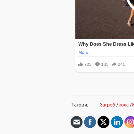
Тагови:
Загреб
/
кола
/