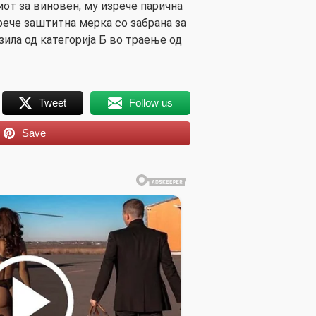
иот за виновен, му изрече парична
зрече заштитна мерка со забрана за
ила од категорија Б во траење од
Tweet
Follow us
Save