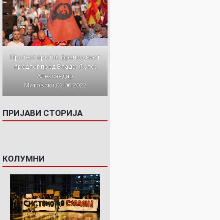
Протест против францускиот
предлог пред Влада. Фото:
Александар
Митовски,03.06.2022
ПРИЈАВИ СТОРИЈА
КОЛУМНИ