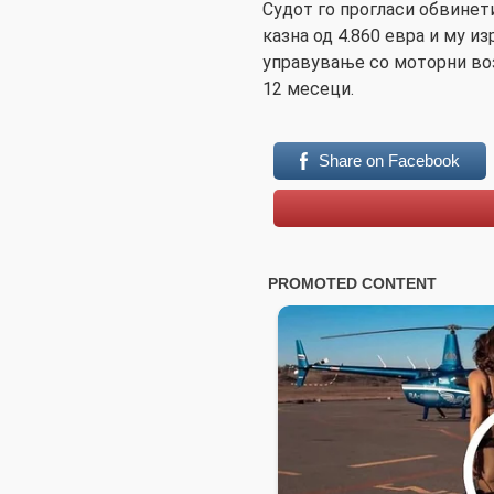
Судот го прогласи обвинет
казна од 4.860 евра и му и
управување со моторни воз
12 месеци.
Share on Facebook