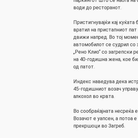
паркингот што се наоѓа на
води до ресторанот.
Пристигнувајќи кај куќата бр
вратил на пристапниот пат 
движи напред. Во тој моме
автомобилот се судрил со 
„Рено Клио“ со загрепски 
на 40-годишна жена, кое б
од патот.
Индекс наведува дека истр
45-годишниот возач управу
алкохол во крвта.
Во сообраќајната несреќа е
Возачот е уапсен, а потоа 
прекршоци во Загреб.