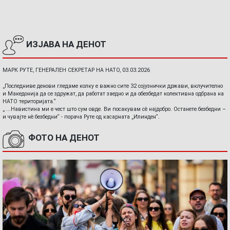
ИЗЈАВА НА ДЕНОТ
МАРК РУТЕ, ГЕНЕРАЛЕН СЕКРЕТАР НА НАТО, 03.03.2026
„Последниве денови гледаме колку е важно сите 32 сојузнички држави, вклучително
и Македонија да се здружат, да работат заедно и да обезбедат колективна одбрана на
НАТО територијата.“
„ ...Навистина ми е чест што сум овде. Ви посакувам сè најдобро. Останете безбедни –
и чувајте нè безбедни“ - порача Руте од касарната „Илинден“.
ФОТО НА ДЕНОТ