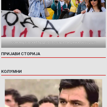
Осмомартовски Марш / Фото: Сара Митрички, 08.03.2026
ПРИЈАВИ СТОРИЈА
КОЛУМНИ