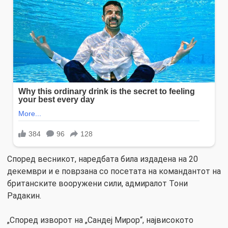
Според весникот, наредбата била издадена на 20
декември и е поврзана со посетата на командантот на
британските вооружени сили, адмиралот Тони
Радакин.
„Според изворот на „Сандеј Мирор“, највисокото