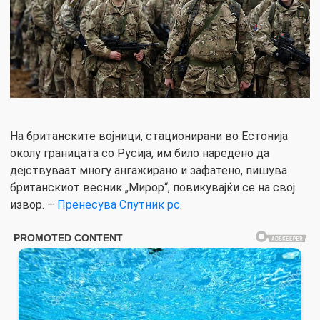
На британските војници, стационирани во Естонија
околу границата со Русија, им било наредено да
дејствуваат многу ангажирано и зафатено, пишува
британскиот весник „Мирор“, повикувајќи се на свој
извор. –
Пренесува Спутник рс
.