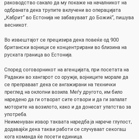
раководство сакало да му покаже на началникот на
одбраната дека трупите вклучени во операцијата
„Кабрит“ во Естонија не забавуваат до Божиќ“, пишува
весникот.
Во извештајот се прецизира дека повеќе од 900
британски војници се концентрирани во близина на
руската граница во Естонија.
Според соговорникот на агенцијата, при посетата на
Радакин во хангарот со оружје, војниците морале да
се преправаат дека се ангажирани на технички
преглед на оклопни возила. Меѓу другото, им било
наредено да ги отворат сите отвори и да ги запалат
моторите на возилото, како и да донесат упатство за
употреба.
Неименуван извор таквата наредба ја нарече глупост,
додавајќи дека такви работи се случуваат секогаш
кога команда ќе посети единица.