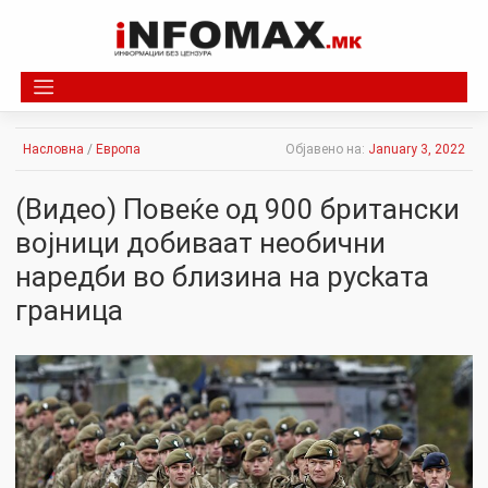
Skip
to
content
Насловна
/
Европа
Објавено на:
January 3, 2022
(Видео) Повеќе од 900 британски
вojници добиваат необични
наредби во близина на рyckaтa
грaницa