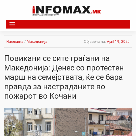
Skip
to
content
Насловна
/
Македонија
Објавено на:
April 19, 2025
Повикани се сите граѓани на
Македонија: Денес со протестен
марш на семејствата, ќе се бара
правда за настраданите во
пожарот во Кочани