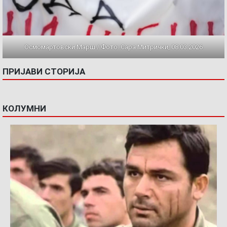
Осмомартовски Марш / Фото: Сара Митрички, 08.03.2026
ПРИЈАВИ СТОРИЈА
КОЛУМНИ