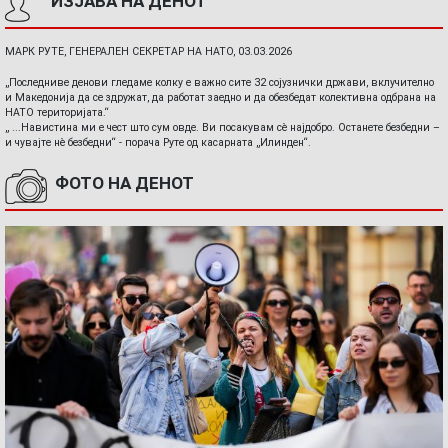
ИЗЈАВА НА ДЕНОТ
МАРК РУТЕ, ГЕНЕРАЛЕН СЕКРЕТАР НА НАТО, 03.03.2026
„Последниве денови гледаме колку е важно сите 32 сојузнички држави, вклучително
и Македонија да се здружат, да работат заедно и да обезбедат колективна одбрана на
НАТО територијата.“
„ ...Навистина ми е чест што сум овде. Ви посакувам сè најдобро. Останете безбедни –
и чувајте нè безбедни“ - порача Руте од касарната „Илинден“.
ФОТО НА ДЕНОТ